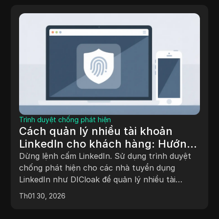
Trình duyệt chống phát hiện
Cách quản lý nhiều tài khoản
LinkedIn cho khách hàng: Hướng
dẫn trình duyệt chống phát hiện
Dừng lệnh cấm LinkedIn. Sử dụng trình duyệt
cơ bản
chống phát hiện cho các nhà tuyển dụng
LinkedIn như DICloak để quản lý nhiều tài
khoản khách hàng bằng dấu vân tay an toàn,
Th01 30, 2026
cô lập.