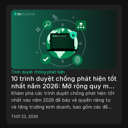
Trình duyệt chống phát hiện
10 trình duyệt chống phát hiện tốt
nhất năm 2026: Mở rộng quy mô
doanh nghiệp của bạn với quyền
Khám phá các trình duyệt chống phát hiện tốt
riêng tư tối ưu
nhất vào năm 2026 để bảo vệ quyền riêng tư
và tăng trưởng kinh doanh, bao gồm các đề
xuất hàng đầu như DICloak.
Th01 23, 2026