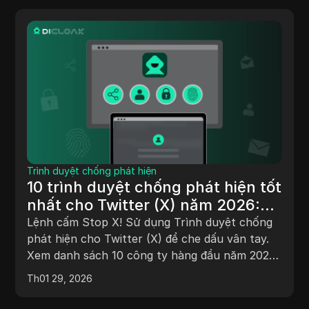
Trình duyệt chống phát hiện
10 trình duyệt chống phát hiện tốt
nhất cho Twitter (X) năm 2026:
Tránh lệnh cấm và mở rộng quy
Lệnh cấm Stop X! Sử dụng Trình duyệt chống
mô nhanh
phát hiện cho Twitter (X) để che dấu vân tay.
Xem danh sách 10 công ty hàng đầu năm 2026
của chúng tôi, với DICloak là công cụ tốt nhất
Th01 29, 2026
để mở rộng quy mô tài khoản một cách an
toàn.