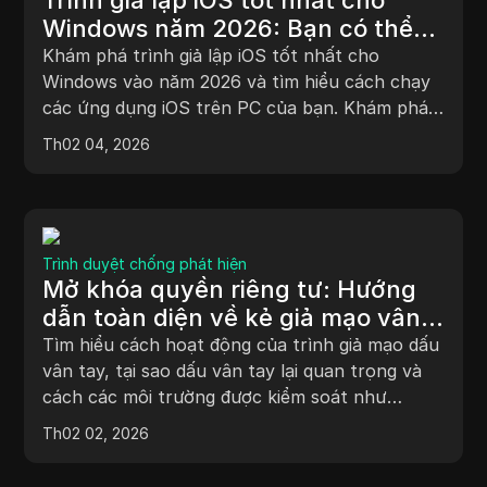
Windows năm 2026: Bạn có thể
thực sự chạy các ứng dụng iOS
Khám phá trình giả lập iOS tốt nhất cho
trên PC không?
Windows vào năm 2026 và tìm hiểu cách chạy
các ứng dụng iOS trên PC của bạn. Khám phá
các công cụ đáng tin cậy để mô phỏng liền
Th02 04, 2026
mạch ngay hôm nay!
Trình duyệt chống phát hiện
Mở khóa quyền riêng tư: Hướng
dẫn toàn diện về kẻ giả mạo vân
tay và kỹ thuật của chúng
Tìm hiểu cách hoạt động của trình giả mạo dấu
vân tay, tại sao dấu vân tay lại quan trọng và
cách các môi trường được kiểm soát như
DICloak giúp cải thiện quyền riêng tư và độ ổn
Th02 02, 2026
định trực tuyến.