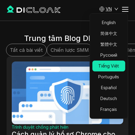
VN
English
简体中文
Trung tâm Blog DICloak
繁體中文
Tất cả bài viết
Chiến lược SMM
Thương mại điện
Русский
Tiếng Việt
Português
Español
Deutsch
Français
Trình duyệt chống phát hiện
Cách quản lý hồ sơ Chrome cho