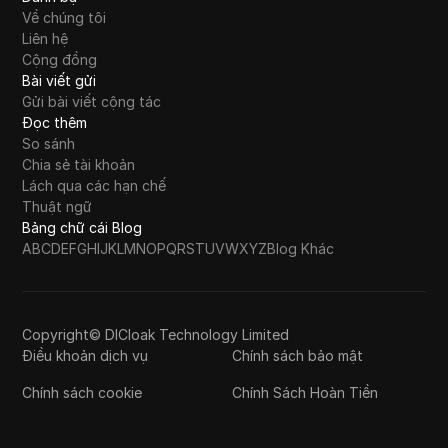
Về chúng tôi
Liên hệ
Cộng đồng
Bài viết gửi
Gửi bài viết cộng tác
Đọc thêm
So sánh
Chia sẻ tài khoản
Lách qua các hạn chế
Thuật ngữ
Bảng chữ cái Blog
A
B
C
D
E
F
G
H
I
J
K
L
M
N
O
P
Q
R
S
T
U
V
W
X
Y
Z
Blog Khác
Copyright© DICloak Technology Limited
Điều khoản dịch vụ
Chính sách bảo mật
Chính sách cookie
Chính Sách Hoàn Tiền