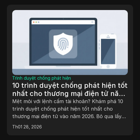
Trình duyệt chống phát hiện
10 trình duyệt chống phát hiện tốt
nhất cho thương mại điện tử năm
2026: Mở rộng quy mô mà không
Mệt mỏi với lệnh cấm tài khoản? Khám phá 10
có lệnh cấm
trình duyệt chống phát hiện tốt nhất cho
thương mại điện tử vào năm 2026. Bỏ qua lấy
dấu vân tay, quản lý nhiều cấu hình và mở rộng
Th01 28, 2026
quy mô an toàn ngay hôm nay.