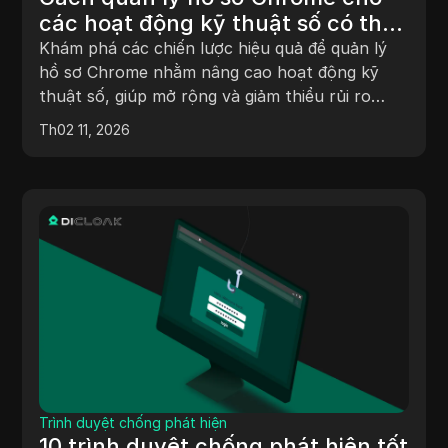
các hoạt động kỹ thuật số có thể
mở rộng và tránh rủi ro
Khám phá các chiến lược hiệu quả để quản lý
hồ sơ Chrome nhằm nâng cao hoạt động kỹ
thuật số, giúp mở rộng và giảm thiểu rủi ro
trong thương mại điện tử và tiếp thị liên kết.
Th02 11, 2026
Trình duyệt chống phát hiện
10 trình duyệt chống phát hiện tốt