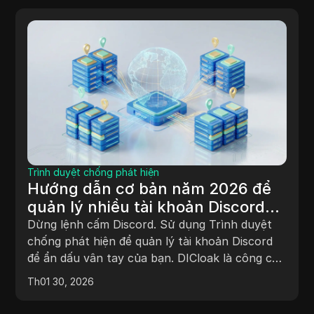
Trình duyệt chống phát hiện
Hướng dẫn cơ bản năm 2026 để
quản lý nhiều tài khoản Discord
mà không bị cấm
Dừng lệnh cấm Discord. Sử dụng Trình duyệt
chống phát hiện để quản lý tài khoản Discord
để ẩn dấu vân tay của bạn. DICloak là công cụ
hàng đầu để đa kế toán an toàn vào năm 2026.
Th01 30, 2026