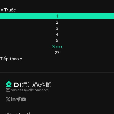
Trước
1
2
3
4
5
•••
27
Tiếp theo
business@dicloak.com