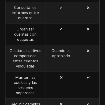
Consulta los
✔
❌
informes entre
cuentas
Organizar
✔
❌
cuentas con
etiquetas
Gestionar activos
Cuando es
❌
compartidos
apropiado
entre cuentas
vinculadas
Mantén las
❌
✔
cookies y las
sesiones
separadas
Reducir cambios
❌
✔