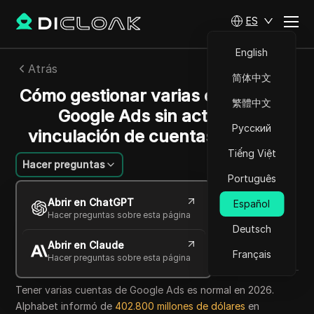
ES
English
Atrás
简体中文
Cómo gestionar varias cuentas de
繁體中文
Google Ads sin activar la
Русский
vinculación de cuentas en 2026
Tiếng Việt
Hacer preguntas
Português
João Silva
Abrir en ChatGPT
Español
18 jun 2026
7
minuto de lectura
Hacer preguntas sobre esta página
Compartir con
Deutsch
Abrir en Claude
Copy Link
Français
Hacer preguntas sobre esta página
Tener varias cuentas de Google Ads es normal en 2026.
Alphabet informó de
402.800 millones de dólares
en