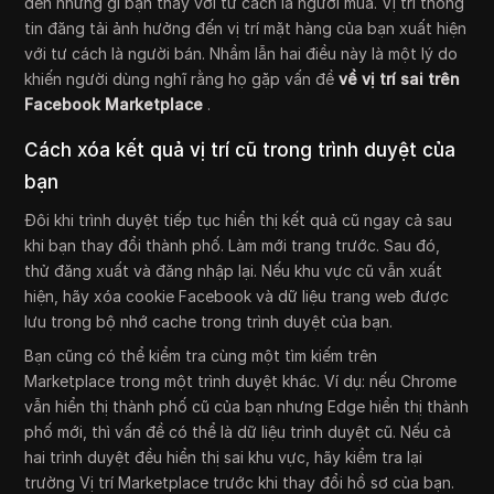
đến những gì bạn thấy với tư cách là người mua. Vị trí thông
tin đăng tải ảnh hưởng đến vị trí mặt hàng của bạn xuất hiện
với tư cách là người bán. Nhầm lẫn hai điều này là một lý do
khiến người dùng nghĩ rằng họ gặp vấn đề
về vị trí sai trên
Facebook Marketplace
.
Cách xóa kết quả vị trí cũ trong trình duyệt của
bạn
Đôi khi trình duyệt tiếp tục hiển thị kết quả cũ ngay cả sau
khi bạn thay đổi thành phố. Làm mới trang trước. Sau đó,
thử đăng xuất và đăng nhập lại. Nếu khu vực cũ vẫn xuất
hiện, hãy xóa cookie Facebook và dữ liệu trang web được
lưu trong bộ nhớ cache trong trình duyệt của bạn.
Bạn cũng có thể kiểm tra cùng một tìm kiếm trên
Marketplace trong một trình duyệt khác. Ví dụ: nếu Chrome
vẫn hiển thị thành phố cũ của bạn nhưng Edge hiển thị thành
phố mới, thì vấn đề có thể là dữ liệu trình duyệt cũ. Nếu cả
hai trình duyệt đều hiển thị sai khu vực, hãy kiểm tra lại
trường Vị trí Marketplace trước khi thay đổi hồ sơ của bạn.