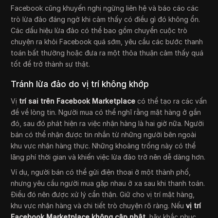
Facebook cũng khuyến nghị ngừng liên hệ và báo cáo các
trò lừa đảo đáng ngờ khi cảm thấy có điều gì đó không ổn.
Các dấu hiệu lừa đảo có thể bao gồm chuyển cuộc trò
chuyện ra khỏi Facebook quá sớm, yêu cầu các bước thanh
toán bất thường hoặc đưa ra một thỏa thuận cảm thấy quá
tốt để trở thành sự thật.
Tránh lừa đảo do vị trí không khớp
Vị
trí sai trên Facebook Marketplace
có thể tạo ra các vấn
đề về lòng tin. Người mua có thể nghĩ rằng mặt hàng ở gần
đó, sau đó phát hiện ra việc nhận hàng là hai giờ nữa. Người
bán có thể nhận được tin nhắn từ những người bên ngoài
khu vực nhận hàng thực. Những khoảng trống này có thể
lãng phí thời gian và khiến việc lừa đảo trở nên dễ dàng hơn.
Ví dụ, người bán có thể gửi điện thoại ở một thành phố,
nhưng yêu cầu người mua gặp nhau ở xa sau khi thanh toán.
Điều đó nên được xử lý cẩn thận. Giữ cho vị trí mặt hàng,
khu vực nhận hàng và chi tiết trò chuyện rõ ràng. Nếu
vị trí
Facebook Marketplace không cập nhật
, hãy khắc phục