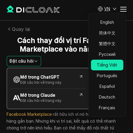
VN
English
Quay lại
简体中文
Cách thay đổi vị trí Facebook
繁體中文
Marketplace vào năm 2026
Русский
Đặt câu hỏi
Tiếng Việt
Jessica Wardell
Português
Mở trong ChatGPT
07 Th05 2026
11
Đọc trong giây phút
Đặt câu hỏi về trang này
Español
Chia sẻ với
Mở trong Claude
Copy Link
Deutsch
Đặt câu hỏi về trang này
Français
Facebook Marketplace
rất hữu ích vì nó hiển thị các mặt
hàng gần bạn. Nhưng khi vị trí sai, kết quả có thể nhanh
chóng trở nên khó hiểu. Bạn có thể thấy đồ nội thất từ