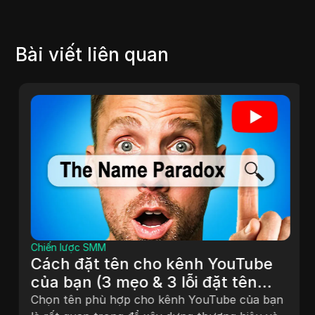
Bài viết liên quan
Chiến lược SMM
Cách đặt tên cho kênh YouTube
của bạn (3 mẹo & 3 lỗi đặt tên
LỚN)
Chọn tên phù hợp cho kênh YouTube của bạn