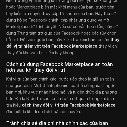
Nếu trường vị trí không lưu, trang bài niêm yết sẽ không tải
hoặc Marketplace biến mất khỏi menu của bạn, trước tiên
hãy kiểm tra quyền truy cập tài khoản của bạn. Hãy thử sử
dụng hồ sơ Facebook chính, cập nhật ứng dụng và mở
Marketplace từ trình duyệt. Nếu sự cố vẫn tiếp diễn, hãy sử
dụng Trung tâm trợ giúp của Facebook hoặc các tùy chọn
hỗ trợ. Đối với người bán, hãy kiểm tra xem bạn có cần
thay
đổi vị trí niêm yết trên Facebook Marketplace
thay vì chỉ
thay đổi khu vực tìm kiếm hay không.
Cách sử dụng Facebook Marketplace an toàn
hơn sau khi thay đổi vị trí
Khi vị trí của bạn chính xác, bước tiếp theo là giữ an toàn
cho giao dịch. Một thành phố mới có thể có nghĩa là người
bán mới, khu vực nhận hàng mới và ít kiến thức địa phương
hơn. Đó là lý do tại sao sự an toàn rất quan trọng khi bạn
tìm hiểu
cách thay đổi vị trí trên Facebook Marketplace
,
đặc biệt là khi đi du lịch hoặc di chuyển.
Tránh chia sẻ địa chỉ nhà chính xác của bạn