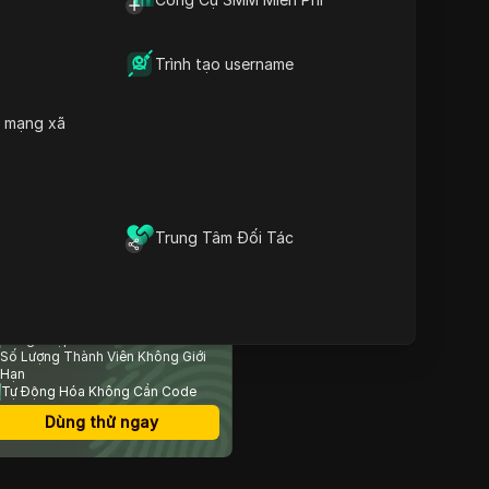
Nội dung
Cookie là gì?
Trình tạo username
Các loại cookie
Cách sử dụng đăng nhập
cookie
h mạng xã
Cách xóa cookie của trình
duyệt
Cách tránh các vấn đề liên
kết cookie
Kết thúc
Trung Tâm Đối Tác
Câu Hỏi Thường Gặp
rình Duyệt Chống Phát
iện An Toàn Nhất
Đăng Nhập Nhiều Tài Khoản
Số Lượng Thành Viên Không Giới
Hạn
Tự Động Hóa Không Cần Code
Dùng thử ngay