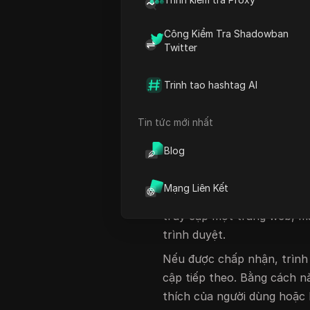
Trong hướng dẫn này, chúng 
đăng nhập cookie và
DIClo
Công Kiểm Tra Shadowban
nhà phát triển đang tìm các
Twitter
dùng quan tâm đến quyền r
thiết thực để quản lý cooki
Trinh tao hashtag AI
Cookie là gì?
Tin tức mới nhất
Cookie là một tệp văn bản
Blog
trữ trên máy tính hoặc thiế
chọn người dùng, thông tin
Mạng Liên Kết
khác để theo dõi hoặc ghi 
truy cập một trang web, má
trình duyệt.
Nếu được chấp nhận, trình d
cập tiếp theo. Bằng cách n
thích của người dùng hoặc 