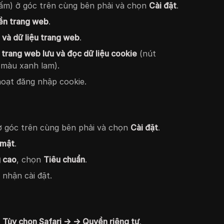
ấm) ở góc trên cùng bên phải và chọn
Cài đặt
.
ền trang web
.
 và dữ liệu trang web
.
trang web lưu và đọc dữ liệu cookie
(nút
 màu xanh lam).
hoạt đăng nhập cookie.
 góc trên cùng bên phải và chọn
Cài đặt
.
 mật
.
g cao
, chọn
Tiêu chuẩn
.
 nhận cài đặt.
i
Tùy chọn Safari → → Quyền riêng tư
.