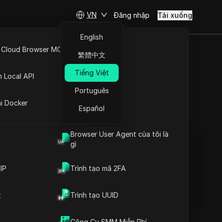
VN
Đăng nhập
Tải xuống
English
 Cloud Browser MCP
繁體中文
hai đăng
API Mở
Tiếng Việt
n Local API
Português
ng
ai Docker
Español
Đặt câu hỏi
Browser User Agent của tôi là
Mở trong ChatGPT
Copy Link
gì
Đặt câu hỏi về trang này
IP
Trình tạo mã 2FA
Mở trong Claude
Đặt câu hỏi về trang này
t
Trình tạo UUID
Công Cụ SMM Miễn Phí