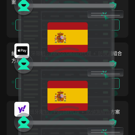
ClickBank
案
比利時
Coinbase
巴西
Criteo
閱讀更多
保加利亞
Crunchyroll
克羅埃西亞
Crypto.com
塞普勒斯
繞過西班牙限制：Yahoo Gemini代理 + 防偵測組合
Dailymotion
方案
捷克
Deezer
丹麥
Discord
閱讀更多
愛沙尼亞
Disney+
芬蘭
eBay
希臘
繞過西班牙限制：Payeer代理 + 防偵測組合方案
Etsy
匈牙利
Ezoic
冰島
Facebook