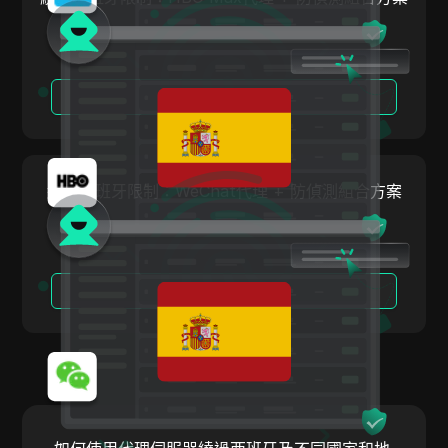
PayPal
Pinterest
閱讀更多
Pinterest Ads
Poshmark
PropellerAds
繞過西班牙限制：WeChat代理 + 防偵測組合方案
Quora
Rakuten
Reddit
閱讀更多
Reddit Ads
Shopee
Shopify
Skrill