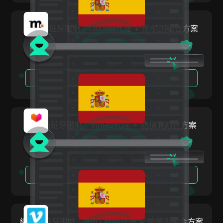
波蘭
Media.net
羅馬尼亞
繞過西班牙限制：Lazada代理 + 防偵測組合方案
Medium
俄羅斯聯邦
Mercari
斯洛伐克
Neteller
閱讀更多
斯洛維尼亞
Netflix
西班牙
Newegg
瑞典
繞過西班牙限制：Vimeo代理 + 防偵測組合方案
OnlyFans
烏克蘭
Outbrain
大不列顛及北愛爾蘭聯合王國
Pandora
閱讀更多
Patreon
Payeer
Payoneer
繞過西班牙限制：HBO Max代理 + 防偵測組合方案