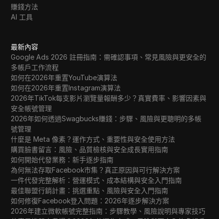
賺錢方法
Wish
AI 工具
Yahoo Gemini
YouTube
最新內容
Google Ads 2026 註冊指南：需確認事項、常見風險與更安全的
YouTube Premium
多帳戶工作流程
如何在2026年重置YouTube演算法
Zalando
如何在2026年重置Instagram演算法
2026年TikTok每支影片瀏覽量報酬多少？真實費率、影響因素與
Zelle
安全帳號管理
2026年如何透過Swagbucks賺錢：步驟、風險與更聰明的多帳
號管理
什麼是 Meta 像素？運作方式、重要性與安全使用方法
購買臉書留言：風險、品質檢核與安全成長實用指南
如何開始代發業務：新手逐步指南
為何無法存取Facebook市集？真正原因與可行解決方案
一件代發完整解析：營運模式、成本結構與安全入門指南
最佳聯盟行銷計畫：挑選重點、風險與安全入門指南
如何修復Facebook登入問題：2026年逐步解決方案
2026年建立微軟帳號完整指南：步驟教學、風險說明與專家技巧