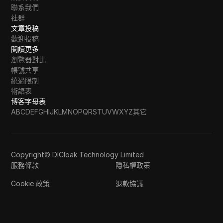
聯系我們
社群
文章投稿
歡迎投稿
閱讀更多
瀏覽器對比
帳號共享
繞過限制
術語表
博客字母表
A
B
C
D
E
F
G
H
I
J
K
L
M
N
O
P
Q
R
S
T
U
V
W
X
Y
Z
其它
Copyright© DICloak Technology Limited
服務條款
隱私權政策
Cookie 政策
退款協議