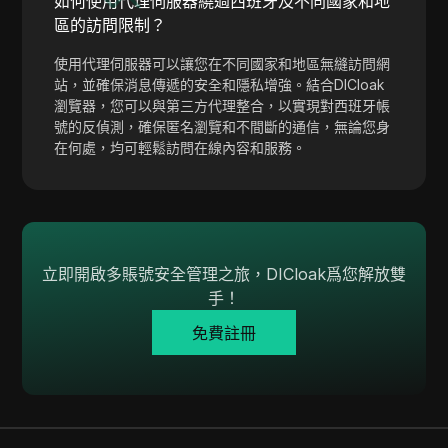
如何使用代理伺服器繞過西班牙及不同國家和地
Snapchat
區的訪問限制？
SoundCloud
使用代理伺服器可以讓您在不同國家和地區無縫訪問網
站，並確保消息傳遞的安全和隱私增強。結合DICloak
Spotify
瀏覽器，您可以與第三方代理整合，以實現對西班牙帳
號的反偵測，確保匿名瀏覽和不間斷的通信，無論您身
Square
在何處，均可輕鬆訪問在線內容和服務。
Stripe
Taboola
Target
立即開啟多賬號安全管理之旅，DICloak爲您解放雙
Telegram
手！
TikTok
免費註冊
TikTok Ads
TransferWise
Tumblr