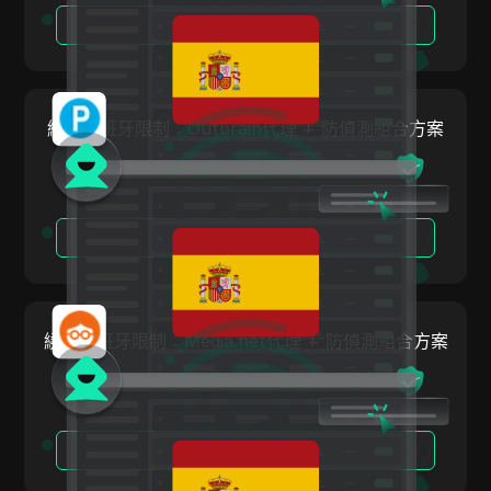
印尼
閱讀更多
Facebook Ads
愛爾蘭
Fiverr
以色列
Google Ads
繞過西班牙限制：Outbrain代理 + 防偵測組合方案
大韓民國
Google Pay
拉托維亞
HBO Max
列支敦斯登
閱讀更多
Hulu
立陶宛
Instagram
盧森堡
Kakaotalk
繞過西班牙限制：Media.net代理 + 防偵測組合方案
馬爾他
Lazada
墨西哥
Line
紐西蘭
LinkedIn
閱讀更多
挪威
Linkedin Ads