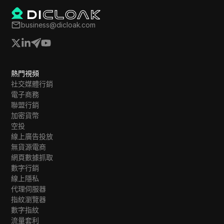
Twitch
business@dicloak.com
Twitter/X
Upwork
Venmo
熱門視頻
社交媒體行銷
Vimeo
電子商務
VKontakte
聯盟行銷
加密貨幣
Walmart Marketplace
空投
線上廣告投放
Wayfair
無貨源電商
網頁數據抓取
WebMoney
數字行銷
WeChat
線上隱私
代理伺服器
Western Union
指紋瀏覽器
數字指紋
WhatsApp Business
流量套利