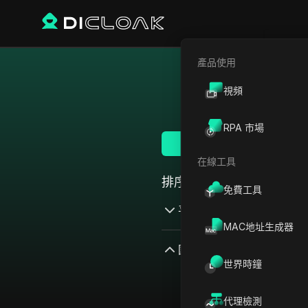
產品使用
視頻
RPA 市場
查看全部
在線工具
排序方式：
免費工具
平台
MAC地址生成器
AdMob
國家／地區
世界時鐘
AdRoll
加拿大
Adsterra
代理檢測
日本