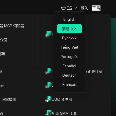
TC
登入
下 載
English
 MCP 伺服器
繁體中文
。
開放API
Русский
 介面
Tiếng Việt
 部署
Português
繞過保加利亞限制：
LinkedIn代理 + 防偵測
Español
組合方案
器
我的瀏覽器 User Agent 是什麼
Deutsch
閱讀更多
Français
列表
2FA验证码生成器
C 洩露檢測
UUID 產生器
爬取
免費 SMM 工具