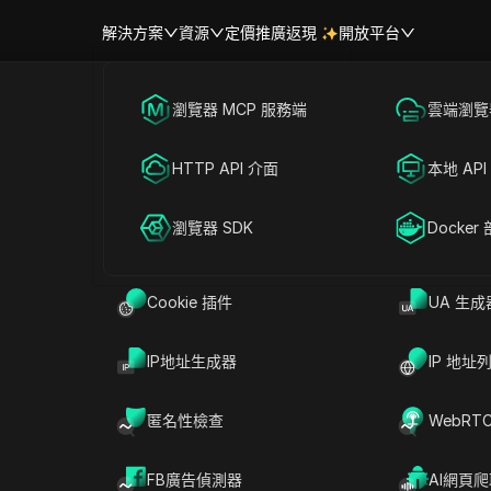
解決方案
資源
定價
推廣返現
開放平台
跨境電商
瀏覽器 MCP 服務端
海外社媒營銷
雲端瀏覽器
繞過 保加利亞 和各平台的限制
幫助中心
帳號共享
聯盟營銷
HTTP API 介面
廣告投放
本地 API
RPA 市場（MCP）
擴展市場
網絡爬蟲
瀏覽器 SDK
帳號共享
Docker
繞過保加利亞限制：
繞過保加利亞限制：
ASOS代理 + 防偵測組合
Yahoo Gemini代理 + 防
方案
偵測組合方案
Cookie 插件
UA 生成
閱讀更多
閱讀更多
IP地址生成器
IP 地址
匿名性檢查
WebRT
FB廣告偵測器
AI網頁