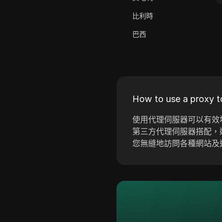
ClickBank
比利時
Coinbase
巴西
Criteo
保加利亞
Crunchyroll
克羅埃西亞
Crypto.com
塞普勒斯
Dailymotion
How to use a proxy t
捷克
Deezer
使用代理伺服器可以有效地
丹麥
第三方代理伺服器搭配，
Discord
您無縫地訪問各種網站及
愛沙尼亞
Disney+
芬蘭
eBay
希臘
Etsy
匈牙利
Ezoic
冰島