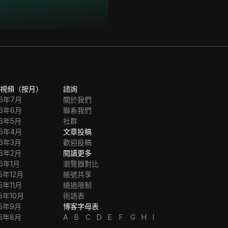
視頻（按月）
諮詢
26年7月
關於我們
26年6月
聯系我們
26年5月
社群
26年4月
文章投稿
26年3月
歡迎投稿
26年2月
閱讀更多
26年1月
瀏覽器對比
5年12月
帳號共享
5年11月
繞過限制
5年10月
術語表
25年9月
博客字母表
25年8月
A
B
C
D
E
F
G
H
I