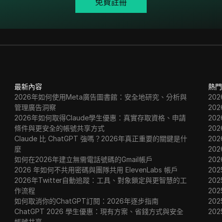
免費註冊
最新內容
熱門
2026年如何使用Meta廣告圖書館：安全地研究、分析與
20
管理廣告洞察
20
2026年如何取得Claude學生優惠：真實存取資格、申請
20
條件與更安全的帳號共享方式
20
Claude 比 ChatGPT 強嗎？2026年真正重要的關鍵是什
20
麼
20
如何在2026年建立無需電話號碼的Gmail帳戶
20
2026 年如何不共用密碼與團隊共用 ElevenLabs 帳戶
202
2026年Twitter自動追蹤：工具、對象鎖定與更智慧的工
202
作流程
202
如何取消你的ChatGPT訂閱：2026年逐步指南
20
ChatGPT 2026 學生優惠：現有方案、省錢方式與安全
20
帳號共享