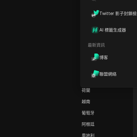
AliExpress
美國
Twitter 影子封鎖
Alipay Global
德國
Amazon
AI 標籤生成器
法國
Amazon DSP
巴基斯坦
最新資訊
Amazon Prime Video
澳大利亞
博客
Apple Music
印度
Apple Pay
聯盟網絡
義大利
ASOS
荷蘭
BestBuy
越南
Binance Pay
葡萄牙
Bing Ads
阿根廷
Cash App
奧地利