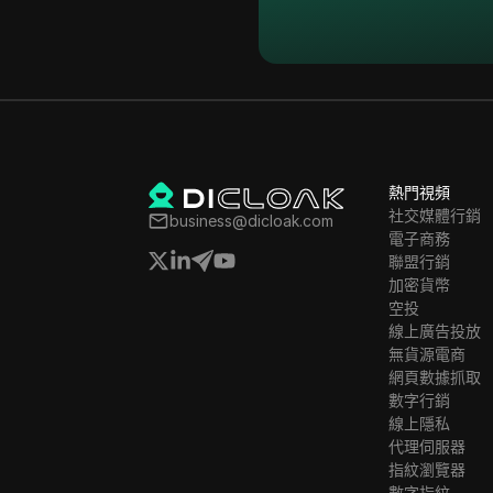
Facebook
印尼
Facebook Ads
愛爾蘭
Fiverr
以色列
Google Ads
大韓民國
Google Pay
熱門視頻
拉托維亞
HBO Max
社交媒體行銷
business@dicloak.com
列支敦斯登
電子商務
Hulu
聯盟行銷
立陶宛
加密貨幣
Instagram
空投
盧森堡
線上廣告投放
Kakaotalk
無貨源電商
馬爾他
Lazada
網頁數據抓取
墨西哥
數字行銷
Line
線上隱私
紐西蘭
代理伺服器
LinkedIn
指紋瀏覽器
挪威
數字指紋