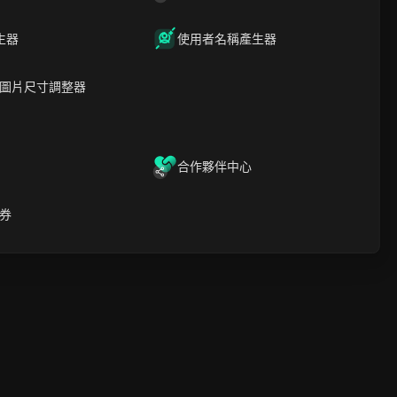
生器
使用者名稱產生器
繞過保加利亞限制：Wish
代理 + 防偵測組合方案
圖片尺寸調整器
閱讀更多
合作夥伴中心
券