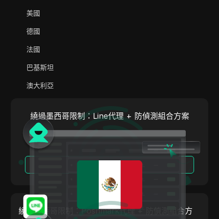
AliExpress
美國
Alipay Global
德國
Amazon
法國
Amazon DSP
巴基斯坦
Amazon Prime Video
澳大利亞
Apple Music
印度
Apple Pay
繞過墨西哥限制：Line代理 + 防偵測組合方案
義大利
ASOS
荷蘭
BestBuy
越南
閱讀更多
Binance Pay
葡萄牙
Bing Ads
阿根廷
Cash App
繞過墨西哥限制：Poshmark代理 + 防偵測組合方
奧地利