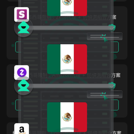
波蘭
Media.net
羅馬尼亞
繞過墨西哥限制：Zelle代理 + 防偵測組合方案
Medium
俄羅斯聯邦
Mercari
斯洛伐克
Neteller
閱讀更多
斯洛維尼亞
Netflix
西班牙
Newegg
瑞典
繞過墨西哥限制：Amazon代理 + 防偵測組合方案
OnlyFans
烏克蘭
Outbrain
大不列顛及北愛爾蘭聯合王國
Pandora
閱讀更多
Patreon
Payeer
Payoneer
繞過墨西哥限制：Coinbase代理 + 防偵測組合方案