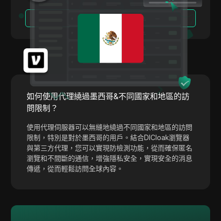
Snapchat
閱讀更多
SoundCloud
Spotify
Square
Stripe
如何使用代理繞過墨西哥&不同國家和地區的訪
Taboola
問限制？
Target
使用代理伺服器可以無縫地繞過不同國家和地區的訪問
限制，特別是對於墨西哥的用戶。結合DICloak瀏覽器
Telegram
與第三方代理，您可以實現防檢測功能，從而確保匿名
TikTok
瀏覽和不間斷的通信，增強隱私安全，實現安全的消息
傳遞，從而輕鬆訪問全球內容。
TikTok Ads
TransferWise
Tumblr