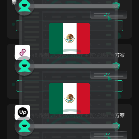
ClickBank
案
比利時
Coinbase
巴西
Criteo
閱讀更多
保加利亞
Crunchyroll
克羅埃西亞
Crypto.com
塞普勒斯
繞過墨西哥限制：Upwork代理 + 防偵測組合方案
Dailymotion
捷克
Deezer
丹麥
Discord
閱讀更多
愛沙尼亞
Disney+
芬蘭
eBay
希臘
繞過墨西哥限制：Disney+代理 + 防偵測組合方案
Etsy
匈牙利
Ezoic
冰島
Facebook