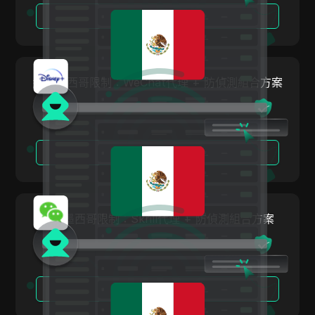
印尼
閱讀更多
Facebook Ads
愛爾蘭
Fiverr
以色列
Google Ads
繞過墨西哥限制：WeChat代理 + 防偵測組合方案
大韓民國
Google Pay
拉托維亞
HBO Max
列支敦斯登
閱讀更多
Hulu
立陶宛
Instagram
盧森堡
Kakaotalk
繞過墨西哥限制：Skrill代理 + 防偵測組合方案
馬爾他
Lazada
墨西哥
Line
紐西蘭
LinkedIn
閱讀更多
挪威
Linkedin Ads