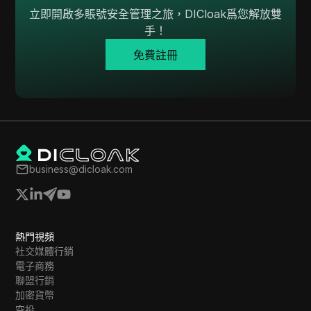
立即開啟多賬號安全管理之旅，DICloak爲您解放雙
Twitch
手！
Twitter/X
免費註冊
Upwork
Venmo
Vimeo
VKontakte
Walmart Marketplace
business@dicloak.com
Wayfair
WebMoney
熱門視頻
WeChat
社交媒體行銷
電子商務
Western Union
聯盟行銷
加密貨幣
WhatsApp Business
空投