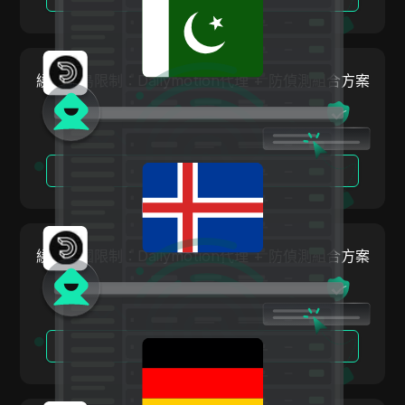
挪威
Linkedin Ads
波蘭
Media.net
羅馬尼亞
繞過冰島限制：Dailymotion代理 + 防偵測組合方案
Medium
俄羅斯聯邦
Mercari
斯洛伐克
Neteller
閱讀更多
斯洛維尼亞
Netflix
西班牙
Newegg
瑞典
繞過德國限制：Dailymotion代理 + 防偵測組合方案
OnlyFans
烏克蘭
Outbrain
大不列顛及北愛爾蘭聯合王國
Pandora
閱讀更多
Patreon
Payeer