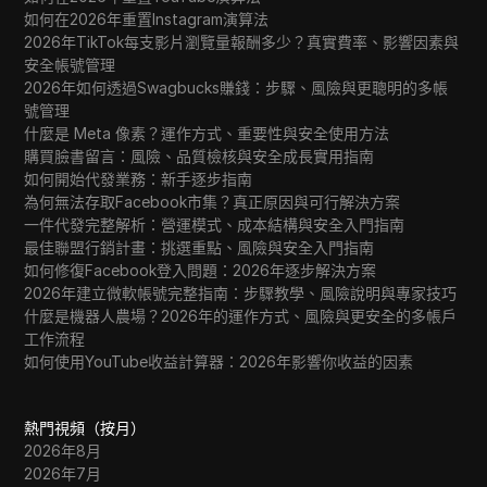
WhatsApp Business
如何在2026年重置Instagram演算法
2026年TikTok每支影片瀏覽量報酬多少？真實費率、影響因素與
Wish
安全帳號管理
2026年如何透過Swagbucks賺錢：步驟、風險與更聰明的多帳
Yahoo Gemini
號管理
YouTube
什麼是 Meta 像素？運作方式、重要性與安全使用方法
購買臉書留言：風險、品質檢核與安全成長實用指南
YouTube Premium
如何開始代發業務：新手逐步指南
為何無法存取Facebook市集？真正原因與可行解決方案
Zalando
一件代發完整解析：營運模式、成本結構與安全入門指南
最佳聯盟行銷計畫：挑選重點、風險與安全入門指南
Zelle
如何修復Facebook登入問題：2026年逐步解決方案
2026年建立微軟帳號完整指南：步驟教學、風險說明與專家技巧
什麼是機器人農場？2026年的運作方式、風險與更安全的多帳戶
工作流程
如何使用YouTube收益計算器：2026年影響你收益的因素
熱門視頻（按月）
2026年8月
2026年7月