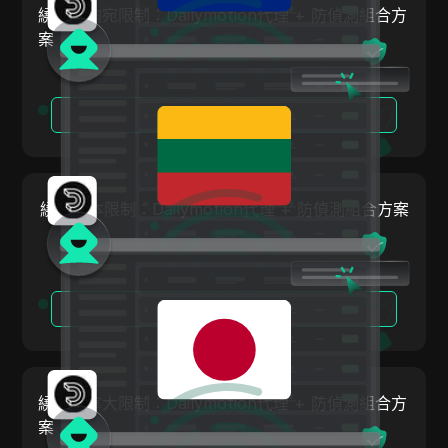
繞過立陶宛限制：Dailymotion代理 + 防偵測組合方
奧地利
ClickBank
案
比利時
Coinbase
巴西
Criteo
閱讀更多
保加利亞
Crunchyroll
克羅埃西亞
Crypto.com
塞普勒斯
繞過日本限制：Dailymotion代理 + 防偵測組合方案
Dailymotion
捷克
Deezer
丹麥
Discord
閱讀更多
愛沙尼亞
Disney+
芬蘭
eBay
希臘
繞過加拿大限制：Dailymotion代理 + 防偵測組合方
Etsy
匈牙利
案
Ezoic