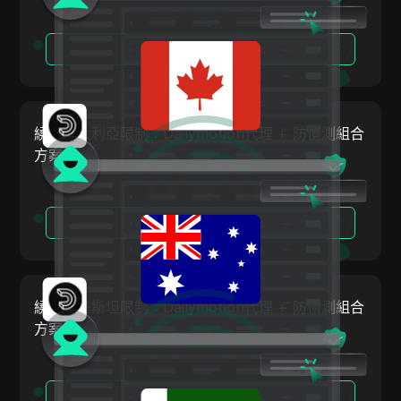
冰島
Facebook
印尼
閱讀更多
Facebook Ads
愛爾蘭
Fiverr
以色列
Google Ads
繞過澳大利亞限制：Dailymotion代理 + 防偵測組合
大韓民國
方案
Google Pay
拉托維亞
HBO Max
列支敦斯登
閱讀更多
Hulu
立陶宛
Instagram
盧森堡
Kakaotalk
繞過巴基斯坦限制：Dailymotion代理 + 防偵測組合
馬爾他
Lazada
方案
墨西哥
Line
紐西蘭
LinkedIn
閱讀更多