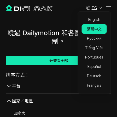
TC
English
繁體中文
繞過 Dailymotion 和各國/地區的限
Русский
制。
Tiếng Việt
Português
查看全部
Español
排序方式：
Deutsch
Français
平台
AdMob
國家／地區
AdRoll
加拿大