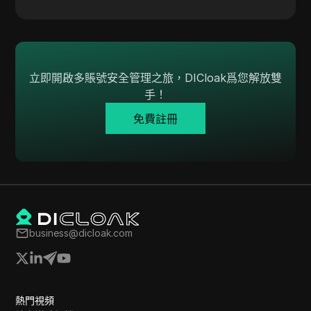
Skrill
Snapchat
SoundCloud
立即開啟多賬號安全管理之旅，DICloak爲您解放雙
Spotify
手！
Square
免費註冊
Stripe
Taboola
Target
Telegram
business@dicloak.com
TikTok
TikTok Ads
TransferWise
熱門視頻