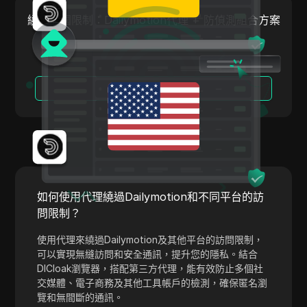
Payoneer
繞過美國限制：Dailymotion代理 + 防偵測組合方案
PayPal
Pinterest
閱讀更多
Pinterest Ads
Poshmark
PropellerAds
Quora
Rakuten
如何使用代理繞過Dailymotion和不同平台的訪
問限制？
Reddit
使用代理來繞過Dailymotion及其他平台的訪問限制，
Reddit Ads
可以實現無縫訪問和安全通訊，提升您的隱私。結合
DICloak瀏覽器，搭配第三方代理，能有效防止多個社
Shopee
交媒體、電子商務及其他工具帳戶的檢測，確保匿名瀏
Shopify
覽和無間斷的通訊。