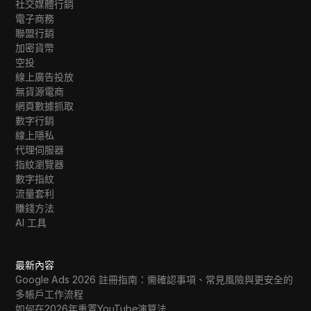
社交媒體行銷
Tumblr
電子商務
聯盟行銷
Twitch
加密貨幣
Twitter/X
空投
線上廣告投放
Upwork
無貨源電商
網頁數據抓取
Venmo
數字行銷
線上隱私
Vimeo
代理伺服器
指紋瀏覽器
VKontakte
數字指紋
Walmart Marketplace
流量套利
賺錢方法
Wayfair
AI 工具
WebMoney
最新內容
WeChat
Google Ads 2026 註冊指南：需確認事項、常見風險與更安全的
Western Union
多帳戶工作流程
如何在2026年重置YouTube演算法