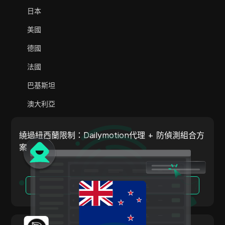
Adsterra
日本
AliExpress
美國
Alipay Global
德國
Amazon
法國
Amazon DSP
巴基斯坦
Amazon Prime Video
澳大利亞
Apple Music
印度
Apple Pay
繞過紐西蘭限制：Dailymotion代理 + 防偵測組合方
義大利
案
ASOS
荷蘭
BestBuy
越南
閱讀更多
Binance Pay
葡萄牙
Bing Ads
阿根廷
Cash App