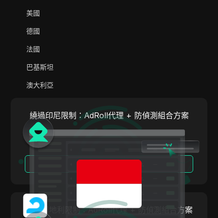
AliExpress
美國
Alipay Global
德國
Amazon
法國
Amazon DSP
巴基斯坦
Amazon Prime Video
澳大利亞
Apple Music
印度
Apple Pay
繞過印尼限制：AdRoll代理 + 防偵測組合方案
義大利
ASOS
荷蘭
BestBuy
越南
閱讀更多
Binance Pay
葡萄牙
Bing Ads
阿根廷
Cash App
繞過奧地利限制：AdRoll代理 + 防偵測組合方案
奧地利