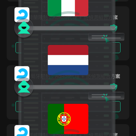
波蘭
Media.net
羅馬尼亞
繞過荷蘭限制：AdRoll代理 + 防偵測組合方案
Medium
俄羅斯聯邦
Mercari
斯洛伐克
Neteller
閱讀更多
斯洛維尼亞
Netflix
西班牙
Newegg
瑞典
繞過葡萄牙限制：AdRoll代理 + 防偵測組合方案
OnlyFans
烏克蘭
Outbrain
大不列顛及北愛爾蘭聯合王國
Pandora
閱讀更多
Patreon
Payeer
Payoneer
繞過挪威限制：AdRoll代理 + 防偵測組合方案