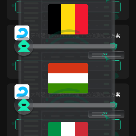
印尼
閱讀更多
Facebook Ads
愛爾蘭
Fiverr
以色列
Google Ads
繞過匈牙利限制：AdRoll代理 + 防偵測組合方案
大韓民國
Google Pay
拉托維亞
HBO Max
列支敦斯登
閱讀更多
Hulu
立陶宛
Instagram
盧森堡
Kakaotalk
繞過義大利限制：AdRoll代理 + 防偵測組合方案
馬爾他
Lazada
墨西哥
Line
紐西蘭
LinkedIn
閱讀更多
挪威
Linkedin Ads