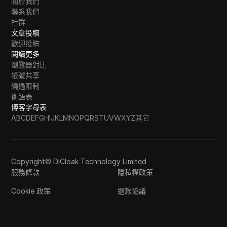
關於我們
聯系我們
社群
文章投稿
歡迎投稿
閱讀更多
瀏覽器對比
帳號共享
繞過限制
術語表
博客字母表
A
B
C
D
E
F
G
H
I
J
K
L
M
N
O
P
Q
R
S
T
U
V
W
X
Y
Z
其它
Copyright© DICloak Technology Limited
服務條款
隱私權政策
Cookie 政策
退款協議