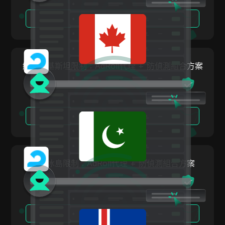
Snapchat
閱讀更多
SoundCloud
Spotify
繞過巴基斯坦限制：AdRoll代理 + 防偵測組合方案
Square
Stripe
Taboola
閱讀更多
Target
Telegram
TikTok
繞過冰島限制：AdRoll代理 + 防偵測組合方案
TikTok Ads
TransferWise
閱讀更多
Tumblr