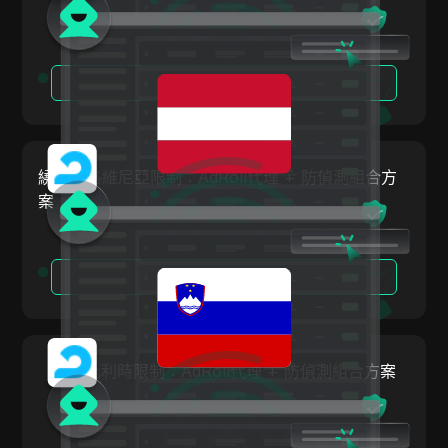
ClickBank
比利時
Coinbase
巴西
Criteo
閱讀更多
保加利亞
Crunchyroll
克羅埃西亞
Crypto.com
塞普勒斯
繞過斯洛維尼亞限制：AdRoll代理 + 防偵測組合方
Dailymotion
案
捷克
Deezer
丹麥
Discord
閱讀更多
愛沙尼亞
Disney+
芬蘭
eBay
希臘
繞過比利時限制：AdRoll代理 + 防偵測組合方案
Etsy
匈牙利
Ezoic
冰島
Facebook