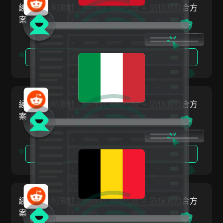
繞過義大利限制：Reddit Ads代理 + 防偵測組合方
奧地利
ClickBank
案
比利時
Coinbase
巴西
Criteo
閱讀更多
保加利亞
Crunchyroll
克羅埃西亞
Crypto.com
塞普勒斯
繞過比利時限制：Reddit Ads代理 + 防偵測組合方
Dailymotion
案
捷克
Deezer
丹麥
Discord
閱讀更多
愛沙尼亞
Disney+
芬蘭
eBay
希臘
繞過奧地利限制：Reddit Ads代理 + 防偵測組合方
Etsy
匈牙利
案
Ezoic