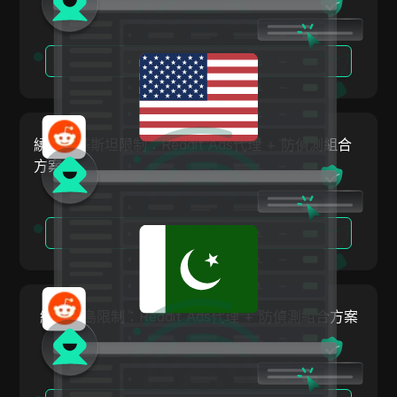
Skrill
Snapchat
閱讀更多
SoundCloud
Spotify
繞過巴基斯坦限制：Reddit Ads代理 + 防偵測組合
Square
方案
Stripe
Taboola
閱讀更多
Target
Telegram
TikTok
繞過冰島限制：Reddit Ads代理 + 防偵測組合方案
TikTok Ads
TransferWise