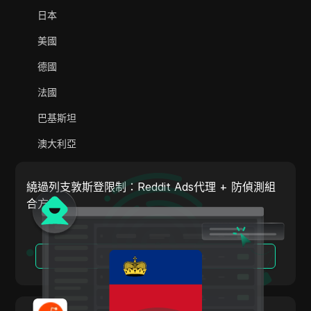
Adsterra
日本
AliExpress
美國
Alipay Global
德國
Amazon
法國
Amazon DSP
巴基斯坦
Amazon Prime Video
澳大利亞
Apple Music
印度
Apple Pay
繞過列支敦斯登限制：Reddit Ads代理 + 防偵測組
義大利
合方案
ASOS
荷蘭
BestBuy
越南
閱讀更多
Binance Pay
葡萄牙
Bing Ads
阿根廷
Cash App