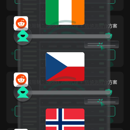
挪威
Linkedin Ads
波蘭
Media.net
羅馬尼亞
繞過捷克限制：Reddit Ads代理 + 防偵測組合方案
Medium
俄羅斯聯邦
Mercari
斯洛伐克
Neteller
閱讀更多
斯洛維尼亞
Netflix
西班牙
Newegg
瑞典
繞過挪威限制：Reddit Ads代理 + 防偵測組合方案
OnlyFans
烏克蘭
Outbrain
大不列顛及北愛爾蘭聯合王國
Pandora
閱讀更多
Patreon
Payeer