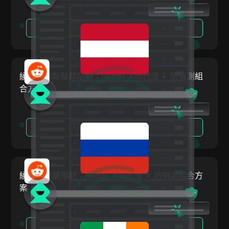
冰島
Facebook
印尼
閱讀更多
Facebook Ads
愛爾蘭
Fiverr
以色列
Google Ads
繞過俄羅斯聯邦限制：Reddit Ads代理 + 防偵測組
大韓民國
合方案
Google Pay
拉托維亞
HBO Max
列支敦斯登
閱讀更多
Hulu
立陶宛
Instagram
盧森堡
Kakaotalk
繞過愛爾蘭限制：Reddit Ads代理 + 防偵測組合方
馬爾他
Lazada
案
墨西哥
Line
紐西蘭
LinkedIn
閱讀更多