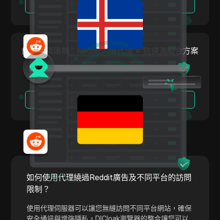
閱讀更多
Tumblr
Twitch
Twitter/X
繞過德國限制：Reddit Ads代理 + 防偵測組合方案
Upwork
Venmo
Vimeo
閱讀更多
VKontakte
Walmart Marketplace
Wayfair
WebMoney
如何使用代理繞過Reddit廣告及不同平台的訪問
限制？
WeChat
Western Union
使用代理伺服器可以讓您無縫訪問不同平台網站，確保
安全通訊與增強隱私。DICloak瀏覽器的整合讓您可以