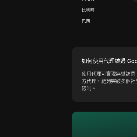
ClickBank
比利時
Coinbase
巴西
Criteo
保加利亞
Crunchyroll
克羅埃西亞
Crypto.com
塞普勒斯
Dailymotion
如何使用代理繞過 Goo
捷克
Deezer
使用代理可實現無縫訪問 G
丹麥
方代理，能夠突破多個社
Discord
限制。
愛沙尼亞
Disney+
芬蘭
eBay
希臘
Etsy
匈牙利
Ezoic
冰島