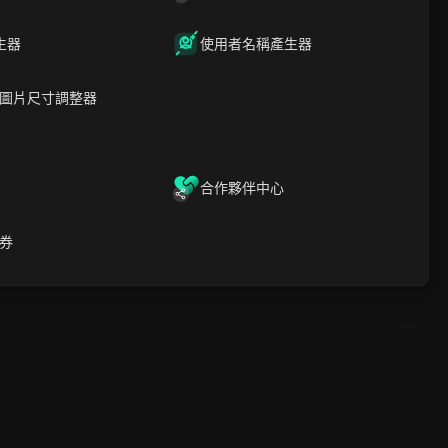
生器
使用者名稱產生器
繞過冰島限制：Google
Pay代理 + 防偵測組合方
案
圖片尺寸調整器
閱讀更多
合作夥伴中心
券