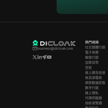
Facebook
印尼
Facebook Ads
愛爾蘭
Fiverr
以色列
Google Ads
大韓民國
Google Pay
熱門視頻
拉托維亞
HBO Max
社交媒體行銷
business@dicloak.com
列支敦斯登
電子商務
Hulu
聯盟行銷
立陶宛
加密貨幣
Instagram
空投
盧森堡
線上廣告投放
Kakaotalk
無貨源電商
馬爾他
Lazada
網頁數據抓取
墨西哥
數字行銷
Line
線上隱私
紐西蘭
代理伺服器
LinkedIn
指紋瀏覽器
挪威
數字指紋