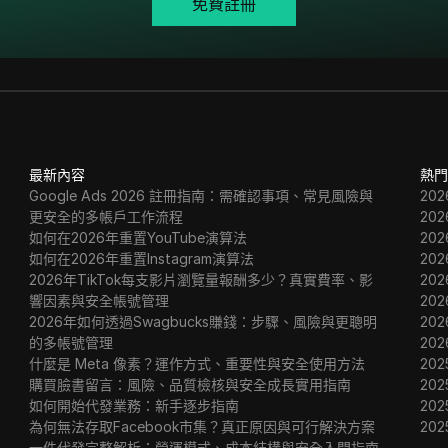
免費註冊
最新內容
熱門
Google Ads 2026 註冊指南：需確認事項、常見風險與
20
更安全的多帳戶工作流程
20
如何在2026年重置YouTube演算法
20
如何在2026年重置Instagram演算法
20
2026年TikTok每支影片瀏覽量報酬多少？真實費率、影
20
響因素與安全帳號管理
20
2026年如何透過Swagbucks賺錢：步驟、風險與更聰明
20
的多帳號管理
20
什麼是 Meta 像素？運作方式、重要性與安全使用方法
202
購買臉書留言：風險、品質檢核與安全成長實用指南
202
如何開始代發業務：新手逐步指南
202
為何無法存取Facebook市集？真正原因與可行解決方案
20
一件代發完整解析：營運模式、成本結構與安全入門指南