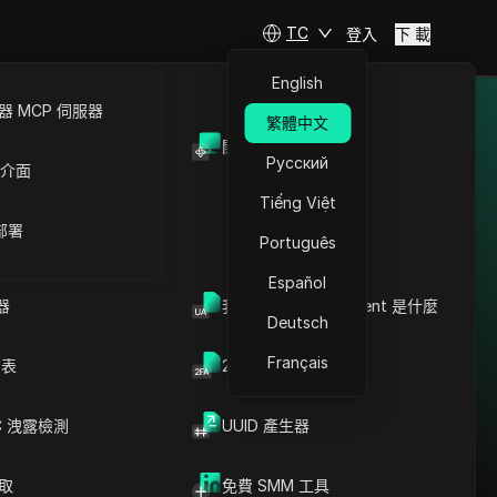
TC
登入
下 載
English
 MCP 伺服器
繁體中文
限制。
開放API
Русский
 介面
Tiếng Việt
 部署
Português
繞過巴西限制：Google
Pay代理 + 防偵測組合方
Español
案
器
我的瀏覽器 User Agent 是什麼
Deutsch
閱讀更多
Français
列表
2FA验证码生成器
C 洩露檢測
UUID 產生器
爬取
免費 SMM 工具