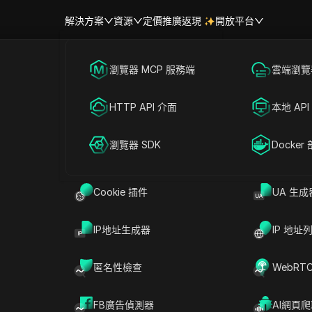
解決方案
資源
定價
推廣返現
開放平台
跨境電商
瀏覽器 MCP 服務端
海外社媒營銷
雲端瀏覽器
 Google Pay 和各國/地區的
幫助中心
帳號共享
聯盟營銷
HTTP API 介面
廣告投放
本地 API
RPA 市場（MCP）
擴展市場
網絡爬蟲
瀏覽器 SDK
帳號共享
Docker
繞過荷蘭限制：Google
繞過日本限制：Google
Pay代理 + 防偵測組合方
Pay代理 + 防偵測組合方
案
案
Cookie 插件
UA 生成
閱讀更多
閱讀更多
IP地址生成器
IP 地址
匿名性檢查
WebRT
FB廣告偵測器
AI網頁