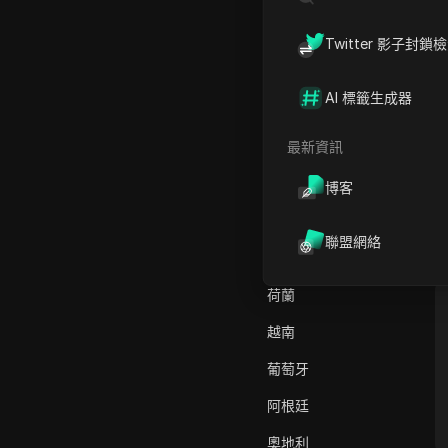
AliExpress
美國
Twitter 影子封鎖
Alipay Global
德國
Amazon
AI 標籤生成器
法國
Amazon DSP
巴基斯坦
最新資訊
Amazon Prime Video
澳大利亞
博客
Apple Music
印度
Apple Pay
聯盟網絡
義大利
ASOS
荷蘭
BestBuy
越南
Binance Pay
葡萄牙
Bing Ads
阿根廷
Cash App
奧地利