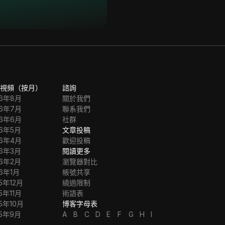
視頻（按月）
諮詢
26年8月
關於我們
26年7月
聯系我們
26年6月
社群
26年5月
文章投稿
26年4月
歡迎投稿
26年3月
閱讀更多
26年2月
瀏覽器對比
26年1月
帳號共享
5年12月
繞過限制
5年11月
術語表
5年10月
博客字母表
25年9月
A
B
C
D
E
F
G
H
I