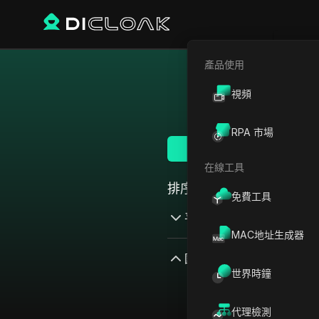
產品使用
繞過
視頻
RPA 市場
查看全部
在線工具
排序方式：
免費工具
平台
MAC地址生成器
AdMob
國家／地區
世界時鐘
AdRoll
加拿大
Adsterra
代理檢測
日本