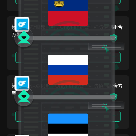
挪威
Linkedin Ads
波蘭
Media.net
羅馬尼亞
繞過俄羅斯聯邦限制：OnlyFans代理 + 防偵測組合
Medium
方案
俄羅斯聯邦
Mercari
斯洛伐克
Neteller
閱讀更多
斯洛維尼亞
Netflix
西班牙
Newegg
瑞典
繞過愛沙尼亞限制：OnlyFans代理 + 防偵測組合方
OnlyFans
案
烏克蘭
Outbrain
大不列顛及北愛爾蘭聯合王國
Pandora
閱讀更多
Patreon
Payeer