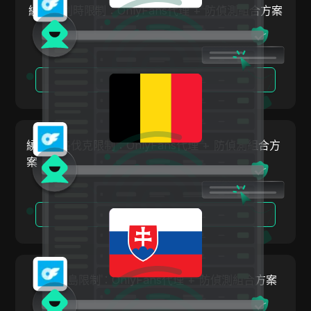
繞過比利時限制：OnlyFans代理 + 防偵測組合方案
奧地利
ClickBank
比利時
Coinbase
巴西
Criteo
閱讀更多
保加利亞
Crunchyroll
克羅埃西亞
Crypto.com
塞普勒斯
繞過斯洛伐克限制：OnlyFans代理 + 防偵測組合方
Dailymotion
案
捷克
Deezer
丹麥
Discord
閱讀更多
愛沙尼亞
Disney+
芬蘭
eBay
希臘
繞過冰島限制：OnlyFans代理 + 防偵測組合方案
Etsy
匈牙利
Ezoic