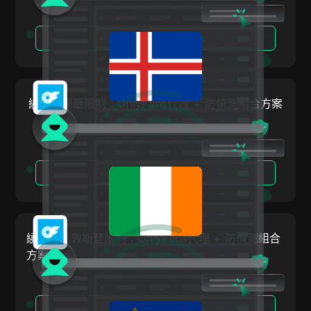
冰島
Facebook
印尼
閱讀更多
Facebook Ads
愛爾蘭
Fiverr
以色列
Google Ads
繞過愛爾蘭限制：OnlyFans代理 + 防偵測組合方案
大韓民國
Google Pay
拉托維亞
HBO Max
列支敦斯登
閱讀更多
Hulu
立陶宛
Instagram
盧森堡
Kakaotalk
繞過列支敦斯登限制：OnlyFans代理 + 防偵測組合
馬爾他
Lazada
方案
墨西哥
Line
紐西蘭
LinkedIn
閱讀更多