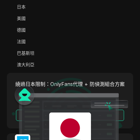
Adsterra
日本
AliExpress
美國
Alipay Global
德國
Amazon
法國
Amazon DSP
巴基斯坦
Amazon Prime Video
澳大利亞
Apple Music
印度
Apple Pay
繞過日本限制：OnlyFans代理 + 防偵測組合方案
義大利
ASOS
荷蘭
BestBuy
越南
閱讀更多
Binance Pay
葡萄牙
Bing Ads
阿根廷
Cash App