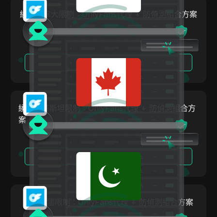
Payoneer
繞過加拿大限制：OnlyFans代理 + 防偵測組合方案
PayPal
Pinterest
閱讀更多
Pinterest Ads
Poshmark
PropellerAds
繞過巴基斯坦限制：OnlyFans代理 + 防偵測組合方
Quora
案
Rakuten
Reddit
閱讀更多
Reddit Ads
Shopee
繞過美國限制：OnlyFans代理 + 防偵測組合方案
Shopify