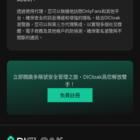
Tumblr
透過使用代理，您可以無縫地訪問OnlyFans和其他平
Twitch
台，確保安全的訊息傳遞和增強的隱私。結合DICloak
瀏覽器，您可以與第三方代理集成，以實現多個社交媒
Twitter/X
體、電子商務及其他帳戶的防偵測，確保匿名瀏覽與不
間斷的通訊。
Upwork
Venmo
Vimeo
VKontakte
立即開啟多賬號安全管理之旅，DICloak爲您解放雙
手！
Walmart Marketplace
免費註冊
Wayfair
WebMoney
WeChat
Western Union