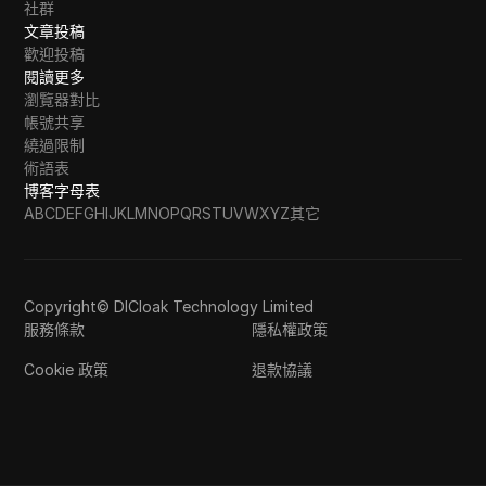
社群
文章投稿
歡迎投稿
閱讀更多
瀏覽器對比
帳號共享
繞過限制
術語表
博客字母表
A
B
C
D
E
F
G
H
I
J
K
L
M
N
O
P
Q
R
S
T
U
V
W
X
Y
Z
其它
Copyright© DICloak Technology Limited
服務條款
隱私權政策
Cookie 政策
退款協議