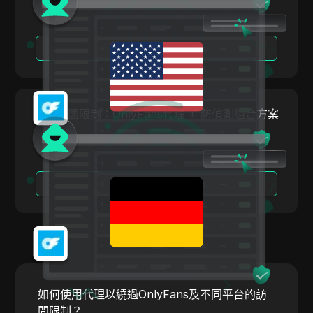
Skrill
Snapchat
閱讀更多
SoundCloud
Spotify
繞過德國限制：OnlyFans代理 + 防偵測組合方案
Square
Stripe
Taboola
閱讀更多
Target
Telegram
TikTok
TikTok Ads
如何使用代理以繞過OnlyFans及不同平台的訪
TransferWise
問限制？