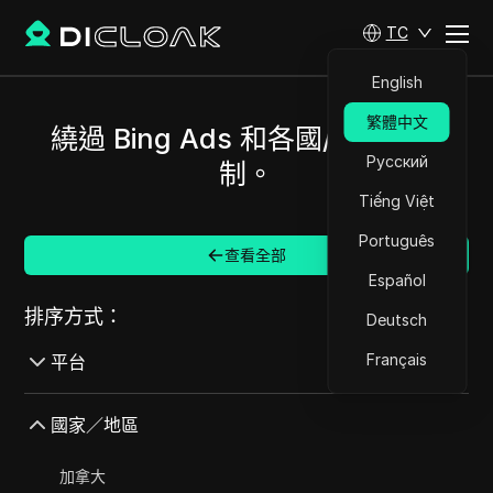
TC
English
繁體中文
繞過 Bing Ads 和各國/地區的限
Русский
制。
Tiếng Việt
Português
查看全部
Español
排序方式：
Deutsch
Français
平台
AdMob
國家／地區
AdRoll
加拿大