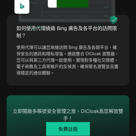
Payoneer
PayPal
如何使用代理繞過 Bing 廣告及各平台的訪問限
Pinterest
制？
Pinterest Ads
使用代理可以讓您無縫訪問 Bing 廣告及各類平台，確
Poshmark
保安全的通訊和隱私增強。通過整合 DICloak 瀏覽器，
您可以與第三方代理一起使用，實現對多種社交媒體、
PropellerAds
電子商務及工具等帳戶的反偵測，確保匿名瀏覽並且獲
得穩定的通信體驗。
Quora
Rakuten
Reddit
Reddit Ads
立即開啟多賬號安全管理之旅，DICloak爲您解放雙
手！
Shopee
免費註冊
Shopify