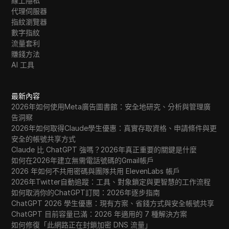
線上隱私
Tumblr
代理伺服器
指紋瀏覽器
Twitch
數字指紋
流量套利
Twitter/X
賺錢方法
Upwork
AI 工具
Venmo
最新內容
Vimeo
2026年如何使用Meta廣告圖書館：安全地研究、分析與管理廣
告洞察
VKontakte
2026年如何取得Claude學生優惠：真實存取資格、申請條件與更
安全的帳號共享方式
Walmart Marketplace
Claude 比 ChatGPT 強嗎？2026年真正重要的關鍵是什麼
Wayfair
如何在2026年建立無需電話號碼的Gmail帳戶
2026 年如何不共用密碼與團隊共用 ElevenLabs 帳戶
WebMoney
2026年Twitter自動追蹤：工具、對象鎖定與更智慧的工作流程
如何取消你的ChatGPT訂閱：2026年逐步指南
WeChat
ChatGPT 2026 學生優惠：現有方案、省錢方式與安全帳號共享
ChatGPT 目前容量已滿：2026 年適用的 7 種解決方案
Western Union
如何修復「此網路正在封鎖加密 DNS 流量」