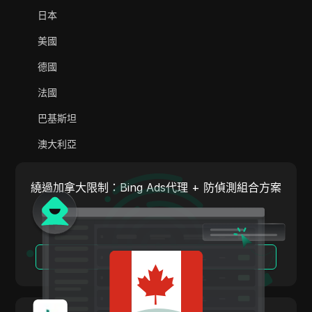
Adsterra
日本
AliExpress
美國
Alipay Global
德國
Amazon
法國
Amazon DSP
巴基斯坦
Amazon Prime Video
澳大利亞
Apple Music
印度
Apple Pay
繞過加拿大限制：Bing Ads代理 + 防偵測組合方案
義大利
ASOS
荷蘭
BestBuy
越南
閱讀更多
Binance Pay
葡萄牙
Bing Ads
阿根廷
Cash App