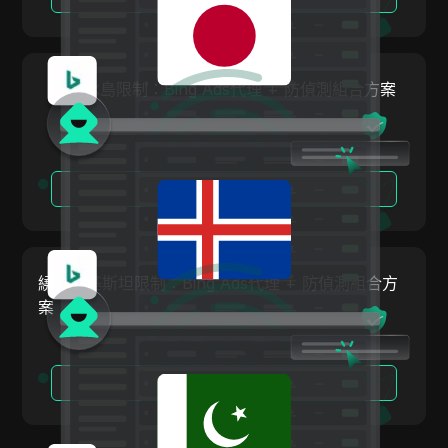
挪威
Linkedin Ads
波蘭
Media.net
羅馬尼亞
繞過冰島限制：Bing Ads代理 + 防偵測組合方案
Medium
俄羅斯聯邦
Mercari
斯洛伐克
Neteller
閱讀更多
斯洛維尼亞
Netflix
西班牙
Newegg
瑞典
繞過巴基斯坦限制：Bing Ads代理 + 防偵測組合方
OnlyFans
案
烏克蘭
Outbrain
大不列顛及北愛爾蘭聯合王國
Pandora
閱讀更多
Patreon
Payeer