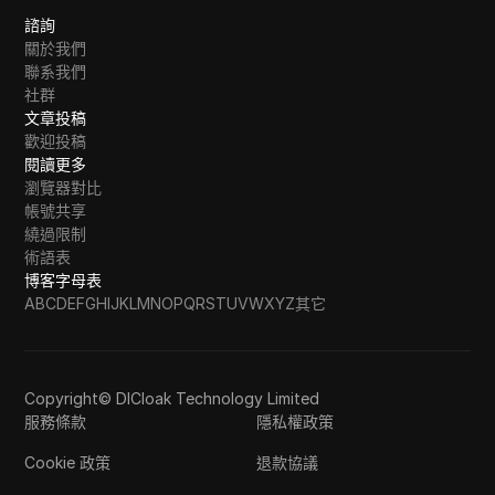
諮詢
關於我們
聯系我們
社群
文章投稿
歡迎投稿
閱讀更多
瀏覽器對比
帳號共享
繞過限制
術語表
博客字母表
A
B
C
D
E
F
G
H
I
J
K
L
M
N
O
P
Q
R
S
T
U
V
W
X
Y
Z
其它
Copyright© DICloak Technology Limited
服務條款
隱私權政策
Cookie 政策
退款協議