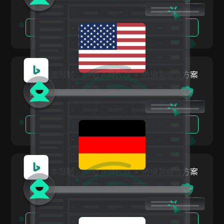
冰島
Facebook
印尼
閱讀更多
Facebook Ads
愛爾蘭
Fiverr
以色列
Google Ads
繞過德國限制：Bing Ads代理 + 防偵測組合方案
大韓民國
Google Pay
拉托維亞
HBO Max
列支敦斯登
閱讀更多
Hulu
立陶宛
Instagram
盧森堡
Kakaotalk
繞過日本限制：Bing Ads代理 + 防偵測組合方案
馬爾他
Lazada
墨西哥
Line
紐西蘭
LinkedIn
閱讀更多