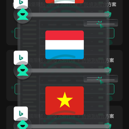
繞過盧森堡限制：Bing Ads代理 + 防偵測組合方案
奧地利
ClickBank
比利時
Coinbase
巴西
Criteo
閱讀更多
保加利亞
Crunchyroll
克羅埃西亞
Crypto.com
塞普勒斯
繞過越南限制：Bing Ads代理 + 防偵測組合方案
Dailymotion
捷克
Deezer
丹麥
Discord
閱讀更多
愛沙尼亞
Disney+
芬蘭
eBay
希臘
繞過美國限制：Bing Ads代理 + 防偵測組合方案
Etsy
匈牙利
Ezoic