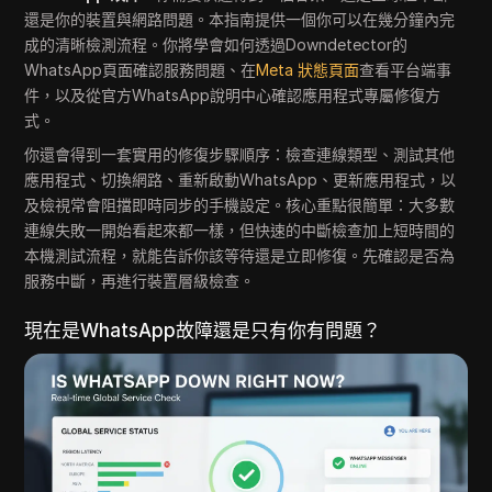
還是你的裝置與網路問題。本指南提供一個你可以在幾分鐘內完
成的清晰檢測流程。你將學會如何透過Downdetector的
WhatsApp頁面確認服務問題、在
Meta 狀態頁面
查看平台端事
件，以及從官方WhatsApp說明中心確認應用程式專屬修復方
式。
你還會得到一套實用的修復步驟順序：檢查連線類型、測試其他
應用程式、切換網路、重新啟動WhatsApp、更新應用程式，以
及檢視常會阻擋即時同步的手機設定。核心重點很簡單：大多數
連線失敗一開始看起來都一樣，但快速的中斷檢查加上短時間的
本機測試流程，就能告訴你該等待還是立即修復。先確認是否為
服務中斷，再進行裝置層級檢查。
現在是WhatsApp故障還是只有你有問題？