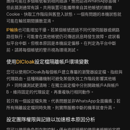
團隊可能在多個帳號看到相同錯誤，進而認為WhatsApp當機，
但此猜測通常有誤。共用裝置可能攜帶來自其他帳號的雜散
Cookie、快取工作階段與舊登入狀態，一個有問題的本機狀態就
可能在輪班期間擴散混淆。
IP輪換
也可能增加干擾。若某個帳號透過不同代理伺服器或網路
路徑執行，可能會在其他帳號仍可傳送訊息時發生故障。症狀看
似平台中斷，但根本原因是本機設定偏移。在判定為平台中斷
前，請將每個帳號的警示視為環境測試。
使用
DICloak
設定檔隔離帳戶環境變數
您可以使用DICloak為每個帳戶建立專屬的瀏覽器設定檔、指紋與
代理路由。這種隔離機制可避免某個失效工作階段影響其他帳
戶，同時讓測試更清晰：在獨立設定檔中分別開啟帳戶A與帳戶
B，維持固定的代理設定，再重複執行相同動作。
若只有一個設定檔失敗，代表問題並非WhatsApp全面癱瘓；若
所有隔離設定檔同時失敗，則實際服務中斷的機率就會升高。
設定團隊權限與記錄以加速根本原因分析
您可以使用角色型存取控制，僅允許經授權的使用者編輯設定檔