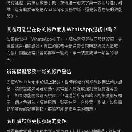
仍有延遲，請重新啟動手機，並傳送一則文字與一張圖片進行測
試。這有助於確認是WhatsApp服務中斷，還是裝置層級的效能
節流。
問題可能出在你的帳戶而非WhatsApp服務中斷？
如果你覺得「WhatsApp掛了」，請先暫停等待伺服器復原，先
檢查帳戶相關訊號。真正的服務中斷通常會同時影響廣大區域，
而帳戶問題通常只會影響單一號碼、單一裝置或單一類型的聊
天。
辨識模擬服務中斷的帳戶警告
即使WhatsApp處於線上狀態，暫時停權也可能導致無法傳送訊
息。請留意諸如可疑活動、異常登入驗證或強制重新驗證等警
示。如果你能開啟聊天視窗，但傳送給所有聯絡人的訊號都只顯
示一個灰色對勾，請使用同一號碼在另一台裝置上測試。如果問
題隨著你的號碼轉移，那很可能是帳戶端的問題。
處理驗證與更換號碼的問題
驗證失敗常看似服務中斷。常見原因包括SIM卡槽錯誤、簡訊延