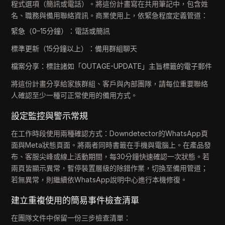
程式選項（簡訊或電話）。將這份計畫寫在共用筆記中，包含姓
名、職務與備用聯絡資訊。商業使用上，依緊急程度定義管道：
緊急（0–15分鐘）：電話或簡訊
標準更新（15分鐘以上）：備用群組聊天
檔案分享：標註諸如「OUTAGE-UPDATE」主旨標籤的電子郵件
將這份計畫分享給家族群組、客戶與內部團隊，請每位重要聯絡
人確認至少一種可正常使用的備用方式。
設定監控與警示常規
在工作時段使用兩種確認方式：Downdetector的WhatsApp頁
面與Meta狀態頁面。將兩者同時書籤在手機與電腦上。在產品發
布、客服尖峰或線上活動期間，每30分鐘快速確認一次狀態。若
兩頁皆顯示異常，暫停裝置層級的除錯作業，切換至備用管道；
若無異常，則繼續依WhatsApp說明中心進行本機修復。
建立重複使用的簡易事件檢查清單
在團隊文件中保留一份三步檢查清單：