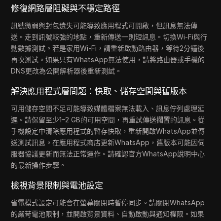
修復網路層阻礙與不穩定路徑
訊號微弱與封包遺失可能導致應用程式可開啟，但訊息無法傳
送。走到訊號較強的地點，重新傳送一則短訊息。切換Wi-Fi與行
動數據測試。若是家用Wi-Fi，請重新啟動路由器，等待2分鐘後
再次測試。如果只有WhatsApp無法使用，請將路由器或手機的
DNS更改為公開解析器後重新測試。
解決應用程式層問題：快取、儲存空間與舊版本
可用儲存空間不足可能導致媒體檔案無法載入、訊息佇列處理延
遲。請保留至少1–2 GB的可用空間，再重試傳送擱置的訊息。從
手機設定中清除應用程式的暫存快取，重新開啟WhatsApp並傳
送測試訊息。在應用程式商店更新WhatsApp，舊版本可能因伺
服器協議更新而無法正常運作。請確認官方WhatsApp說明中心
的最新操作步驟。
檢視背景限制與電池設定
省電模式設定可能會在螢幕關閉時暫停同步。請關閉WhatsApp
的嚴苛電池限制，並開啟背景資料、自動啟動與通知權限。如果