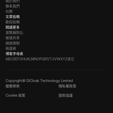
關於我們
聯系我們
社群
文章投稿
歡迎投稿
閱讀更多
瀏覽器對比
帳號共享
繞過限制
術語表
博客字母表
A
B
C
D
E
F
G
H
I
J
K
L
M
N
O
P
Q
R
S
T
U
V
W
X
Y
Z
其它
Copyright© DICloak Technology Limited
服務條款
隱私權政策
Cookie 政策
退款協議