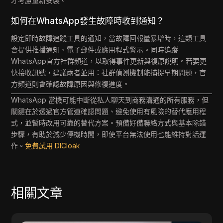
才考慮重新安裝。
如何在WhatsApp發生故障時收到通知？
設定即時故障追蹤工具的通知，當故障回報量暴增時，這類工具
會提供推播通知、電子郵件或應用程式警示。同時追蹤
WhatsApp官方社群頻道，以取得事件更新與復原說明。若要更
快接收訊號，建議兩者並用：社群偵測機制能捕捉早期問題，官
方頻道則會確認故障原因與修復進度。
WhatsApp 當機可能中斷從私人聊天到商務溝通的所有服務，但
關鍵在於透過官方管道確認問題、避免使用有風險的替代應用程
式，並暫時改用可靠的替代方案。預備好備聯絡方式與基本除錯
步驟，有助於減少停機時間，即使平台無法使用也能維持對話運
作。
免費試用 DICloak
相關文章