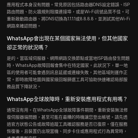
應用程式本身沒有問題。常見原因包括路由器DNS設定錯誤、ISP
路由問題、防火牆規則阻擋連接埠，或是Wi-Fi訊號品質不佳。可
重新啟動路由器、將DNS切換為1.1.1.1或8.8.8.8，並測試其他Wi-Fi
網路來確認問題。
WhatsApp會出現在某個國家無法使用，但其他國家
卻正常的狀況嗎？
是的。當區域伺服器、網際網路交換節點或當地ISP路由發生問題
時，WhatsApp故障回報會集中在特定國家。此狀況下，單一地
區的使用者可能會遇到訊息延遲或連線失敗，其他區域則運作正
常。即時故障地圖與國家級回報篩選工具可協助快速確認局部服
務品質下降狀況。
WhatsApp全球故障時，重新安裝應用程式有用嗎？
通常沒有用。在WhatsApp全球故障事件期間，重新安裝無法修
復伺服器端問題，甚至可能在最糟的時機讓您登出帳號。請先透
過官方狀態公告或故障追蹤工具確認服務是否已復原。僅在服務
恢復後，且裝置仍出現當機、同步卡住或應用程式行為異常時，