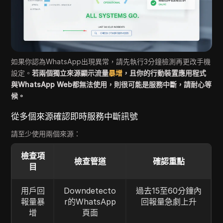
如果你認為WhatsApp出現異常，請先執行3分鐘檢測再更改手機
設定。
若兩個獨立來源顯示流量
暴增
，且你的行動裝置應用程式
與WhatsApp Web都無法使用，則很可能是服務中斷，請耐心等
候。
從多個來源確認即時服務中斷訊號
請至少使用兩個來源：
檢查項
檢查管道
確認重點
目
用戶回
Downdetecto
過去15至60分鐘內
報量暴
r的WhatsApp
回報量急劇上升
增
頁面