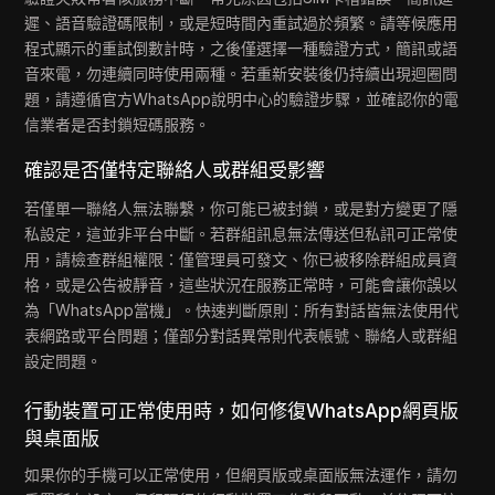
遲、語音驗證碼限制，或是短時間內重試過於頻繁。請等候應用
程式顯示的重試倒數計時，之後僅選擇一種驗證方式，簡訊或語
音來電，勿連續同時使用兩種。若重新安裝後仍持續出現迴圈問
題，請遵循官方WhatsApp說明中心的驗證步驟，並確認你的電
信業者是否封鎖短碼服務。
確認是否僅特定聯絡人或群組受影響
若僅單一聯絡人無法聯繫，你可能已被封鎖，或是對方變更了隱
私設定，這並非平台中斷。若群組訊息無法傳送但私訊可正常使
用，請檢查群組權限：僅管理員可發文、你已被移除群組成員資
格，或是公告被靜音，這些狀況在服務正常時，可能會讓你誤以
為「WhatsApp當機」。快速判斷原則：所有對話皆無法使用代
表網路或平台問題；僅部分對話異常則代表帳號、聯絡人或群組
設定問題。
行動裝置可正常使用時，如何修復WhatsApp網頁版
與桌面版
如果你的手機可以正常使用，但網頁版或桌面版無法運作，請勿