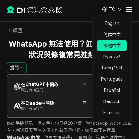
TC
English
返回
简体中文
WhatsApp 無法使用？如何確認中斷
繁體中文
狀況與修復常見連線問題
Русский
提問
Tiếng Việt
Português
Jessica Wardell
在ChatGPT中開啟
2026年5月
11
分鐘 閱讀
就此頁面提問
Español
分享給
Deutsch
在Claude中開啟
Copy Link
就此頁面提問
Français
你的手機顯示一個灰色勾勾長達20分鐘、WhatsApp Web無法載
入，團隊聊天室在交接工作前突然中斷。如果你正在搜尋
WhatsApp 故障
，你需要快速得到一個答案：這是全球性中斷，