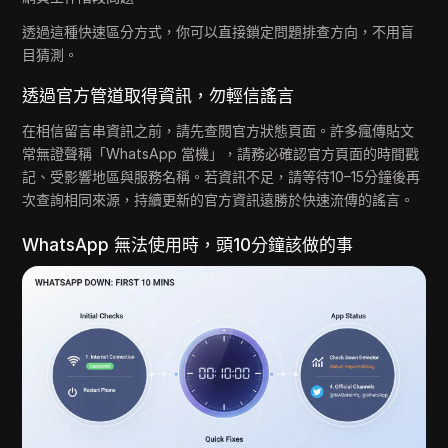
透過這種快速區分方式，你可以直接鎖定問題排查方向，不用盲
目猜測。
透過官方管道取得資訊，勿輕信謠言
在相信留言串資訊之前，請先查閱官方狀態頁面。許多瘋傳貼文
常無證聲稱「WhatsApp 當機」，請務必確認官方頁面的時間戳
記、受影響地區與服務名稱。若資訊不足，請等待10–15分鐘後再
次查詢相同來源，持續更新的官方資訊遠勝於快速流傳的謠言。
WhatsApp 無法使用時，頭10分鐘該做的事