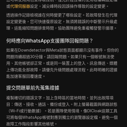
或
代理伺服器
設定，減尖峰時段因誤操作導致的設定變更。
透過操作記錄檢視誰在何時變更了哪些設定。若故障發生在代理
設定變更後，您可快速復原設定，無須將錯誤的中斷警示升級處
理，這能縮短問題排查時間，協助團隊避免重複觸發警示循環。
何時應向WhatsApp支援團隊回報問題？
如果在Downdetector與Meta狀態頁面都顯示沒有事件，但你的
問題持續超過30分鐘，請回報問題。如果只有一個帳號無法使
用、其他帳號卻正常，或是同一裝置上的登入、訊息傳送、媒體
上傳功能全部故障，請優先升級問題處理流程。此時明確的證據
能加速客服回覆速度。
提交問題單前先蒐集證據
複製確切的錯誤文字，加上含時區的當地時間，並列出故障項
目：傳送、接收、通話、備份或登入。附上螢幕截圖與網路狀態
（Wi-Fi或行動數據）。若是團隊使用情境，像DICloak這類工具
可將每個WhatsApp帳號對應到獨立的瀏覽器設定檔，避免一個
故障工作階段影響其他帳號。