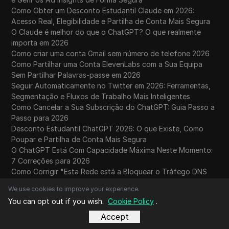
Como Obter um Desconto Estudantil Claude em 2026:
Acesso Real, Elegibilidade e Partilha de Conta Mais Segura
O Claude é melhor do que o ChatGPT? O que realmente
importa em 2026
Como criar uma conta Gmail sem número de telefone 2026
Como Partilhar uma Conta ElevenLabs com a Sua Equipa
Sem Partilhar Palavras-passe em 2026
Seguir Automaticamente no Twitter em 2026: Ferramentas,
Segmentação e Fluxos de Trabalho Mais Inteligentes
Como Cancelar a Sua Subscrição do ChatGPT: Guia Passo a
Passo para 2026
Desconto Estudantil ChatGPT 2026: O que Existe, Como
Poupar e Partilha de Conta Mais Segura
O ChatGPT Está Com Capacidade Máxima Neste Momento:
7 Correções para 2026
Como Corrigir "Esta Rede está a Bloquear o Tráfego DNS
Encriptado"
We use cookies to improve your experience.
Como partilhar uma conta Runway com a sua equipa sem
You can opt out if you wish.
Cookie Policy
.
partilhar palavras-passe em 2026
Como Usar a Pesquisa Avançada do Twitter em 2026
Accept
Como Gerir Múltiplas Contas Online de Forma Segura e