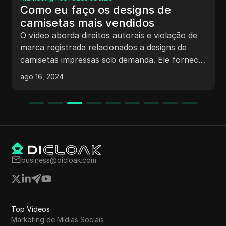
Como eu faço os designs de
camisetas mais vendidos
O vídeo aborda direitos autorais e violação de
marca registrada relacionados a designs de
camisetas impressas sob demanda. Ele fornece
um guia passo a passo sobre como pesquisar
ago 16, 2024
nichos lucrativos, verificar a proteção de
direitos autorais/marca registrada em frases e
criar designs usando ferramentas como Merch
Informer e Placeit.net.
business@dicloak.com
Top Vídeos
Marketing de Mídias Sociais