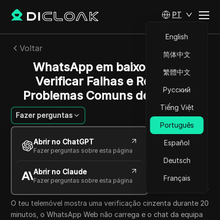
PT
English
Voltar
简体中文
WhatsApp em baixo? Como
繁體中文
Verificar Falhas e Resolver
Русский
Problemas Comuns de Ligação
Tiếng Việt
Fazer perguntas
Português
Jessica Wardell
Abrir no ChatGPT
Español
20 mai 2026
7
min de leitura
Fazer perguntas sobre esta página
Compartilhar com
Deutsch
Abrir no Claude
Copy Link
Français
Fazer perguntas sobre esta página
O teu telemóvel mostra uma verificação cinzenta durante 20
minutos, o WhatsApp Web não carrega e o chat da equipa