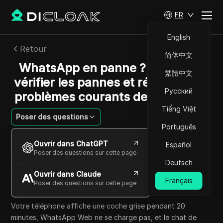
FR
English
Retour
简体中文
WhatsApp en panne ? Comment
繁體中文
vérifier les pannes et résoudre les
Русский
problèmes courants de connexion
Tiếng Việt
Poser des questions
Português
Jessica Wardell
Ouvrir dans ChatGPT
Español
20 mai 2026
7
min de lecture
Poser des questions sur cette page
Partager avec
Deutsch
Ouvrir dans Claude
Copy Link
Français
Poser des questions sur cette page
Votre téléphone affiche une coche grise pendant 20
minutes, WhatsApp Web ne se charge pas, et le chat de