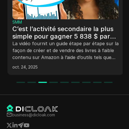
SMM
C’est l’activité secondaire la plus
simple pour gagner 5 838 $ par
mois en 2024
La vidéo fournit un guide étape par étape sur la
façon de créer et de vendre des livres à faible
contenu sur Amazon à l’aide d’outils tels que
Bookbot et Kittle. Il explique comment choisir
oct. 24, 2025
un livre, le concevoir, le publier sur Amazon
KDP et le promouvoir sur Pinterest pour
générer du trafic gratuit. T
business@dicloak.com