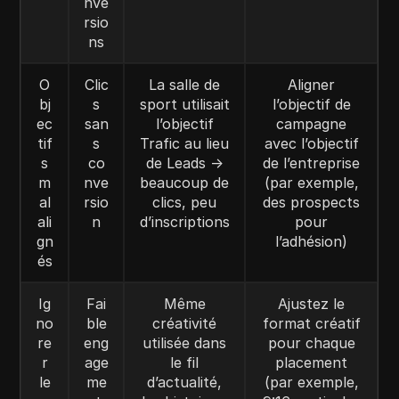
nve
rsio
ns
O
Clic
La salle de
Aligner
bj
s
sport utilisait
l’objectif de
ec
san
l’objectif
campagne
tif
s
Trafic au lieu
avec l’objectif
s
co
de Leads →
de l’entreprise
m
nve
beaucoup de
(par exemple,
al
rsio
clics, peu
des prospects
ali
n
d’inscriptions
pour
gn
l’adhésion)
és
Ig
Fai
Même
Ajustez le
no
ble
créativité
format créatif
re
eng
utilisée dans
pour chaque
r
age
le fil
placement
le
me
d’actualité,
(par exemple,