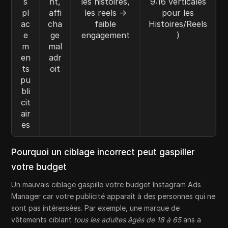
s
nt,
les histoires,
9:16 verticales
pl
affi
les reels →
pour les
ac
cha
faible
Histoires/Reels
e
ge
engagement
)
m
mal
en
adr
ts
oit
pu
bli
cit
air
es
Pourquoi un ciblage incorrect peut gaspiller
votre budget
Un mauvais ciblage gaspille votre budget Instagram Ads
Manager car votre publicité apparaît à des personnes qui ne
sont pas intéressées. Par exemple, une marque de
vêtements ciblant
tous les adultes âgés de 18 à 65
ans a