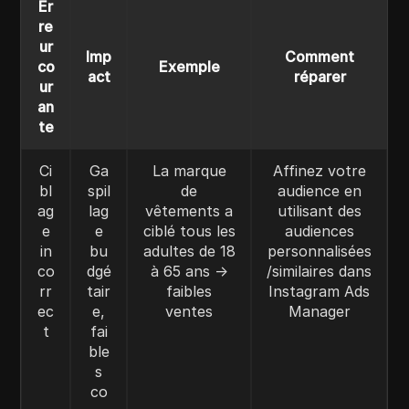
Er
re
ur
Imp
Comment
co
Exemple
act
réparer
ur
an
te
Ci
Ga
La marque
Affinez votre
bl
spil
de
audience en
ag
lag
vêtements a
utilisant des
e
e
ciblé tous les
audiences
in
bu
adultes de 18
personnalisées
co
dgé
à 65 ans →
/similaires dans
rr
tair
faibles
Instagram Ads
ec
e,
ventes
Manager
t
fai
ble
s
co