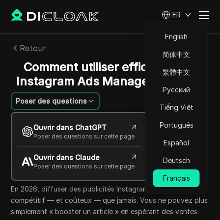
FR
English
Retour
简体中文
Comment utiliser efficacement
繁體中文
Instagram Ads Manager en 2026
Русский
Poser des questions
Tiếng Việt
Ekaterina Ivanova
Português
Ouvrir dans ChatGPT
12 juin 2026
9
min de lecture
Poser des questions sur cette page
Español
Partager avec
Ouvrir dans Claude
Copy Link
Deutsch
Poser des questions sur cette page
Français
En 2026, diffuser des publicités Instagram est plus
compétitif — et coûteux — que jamais. Vous ne pouvez plus
simplement « booster un article » en espérant des ventes.