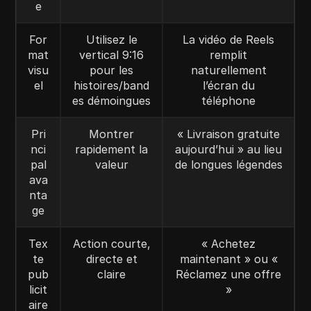
e
For
Utilisez le
La vidéo de Reels
mat
vertical 9:16
remplit
visu
pour les
naturellement
el
histoires/band
l’écran du
es démoingues
téléphone
Pri
Montrer
« Livraison gratuite
nci
rapidement la
aujourd’hui » au lieu
pal
valeur
de longues légendes
ava
nta
ge
Tex
Action courte,
« Achetez
te
directe et
maintenant » ou «
pub
claire
Réclamez une offre
licit
»
aire