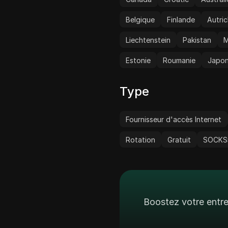
avec diverses application
Belgique
Finlande
Autri
Liechtenstein
Pakistan
M
Estonie
Roumanie
Japo
Type
Fournisseur d'accès Internet
Rotation
Gratuit
SOCKS
Boostez votre entre