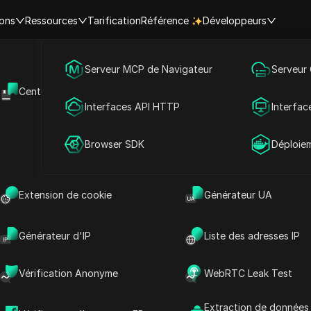
ions
Ressources
Tarification
Référence
Développeurs
Marketing des médias sociaux
Serveur MCP de Navigateur
Serveur
Centre d'aide
API Ouverte
Publicité
Interfaces API HTTP
Interfac
Poser des questions
 proxy avancées,
Partage de compte
Browser SDK
Déploie
Ouvrir dans ChatGPT
qualité
Poser des questions sur cette page
Ouvrir dans Claude
Extension de cookie
Générateur UA
Poser des questions sur cette page
Générateur d'IP
Liste des adresses IP
Vérification Anonyme
WebRTC Leak Test
 Proxies ?
Extraction de données