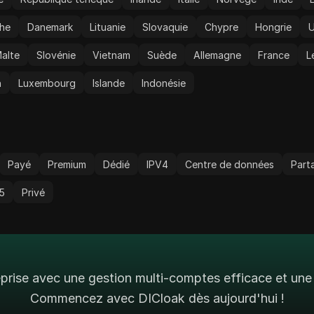
s.
che
Danemark
Lituanie
Slovaquie
Chypre
Hongrie
U
alte
Slovénie
Vietnam
Suède
Allemagne
France
L
n
Luxembourg
Islande
Indonésie
Payé
Premium
Dédié
IPV4
Centre de données
Part
5
Privé
prise avec une gestion multi-comptes efficace et une 
Commencez avec DICloak dès aujourd'hui !