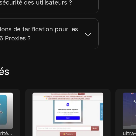
 sécurité des utilisateurs ?
ions de tarification pour les
6 Proxies ?
és
YouTubeUnblocked
Yo
vices
youtubeunblocked est le
YourP
s
proxy youtube le plus
des s
eurs
avancé. C'est un service sans
dédié
tracas qui vous permet
conne
rité
d'accéder à youtube et à
ultra-