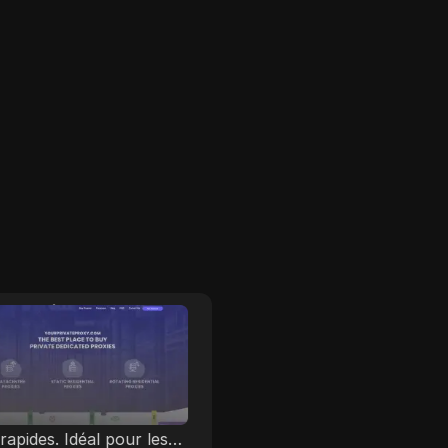
urPrivateProxy
YouProxy
rivateProxy propose
YouProxy est un fournis
olutions de proxy
complet de services de p
es, garantissant des
avancés, offrant une lar
xions sécurisées et
gamme de solutions, y
rapides. Idéal pour les
compris des proxys