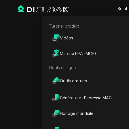
Solut
Tutoriel produit
E-commerce
Proxy Sites
V6 Proxies
Vidéos
V6 Proxies
Marketing d'affiliation
Marché RPA (MCP)
Fournisseur de solutions
Extraction de données web
polyvalentes et de haute 
Outils en ligne
Outils gratuits
Générateur d'adresse MAC
Horloge mondiale
Qu'est-ce que V6