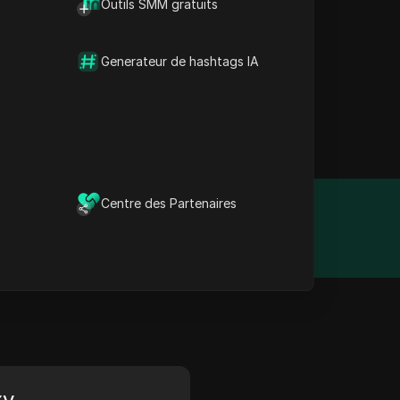
Outils SMM gratuits
offrant une large gamme
s. La plateforme est très
Generateur de hashtags IA
O et la gestion des
formances optimales, la
viviale et d'une
lle.
Centre des Partenaires
Année de création
N/A
xy