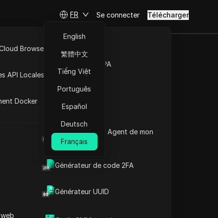
FR
Se connecter
Télécharger
English
 Cloud Browser MCP
繁體中文
Marché de la RPA
Tiếng Việt
es API Locales
Português
ment Docker
Español
Deutsch
Quel est le User Agent de mon
navigateur
Français
Générateur de code 2FA
Générateur UUID
 web