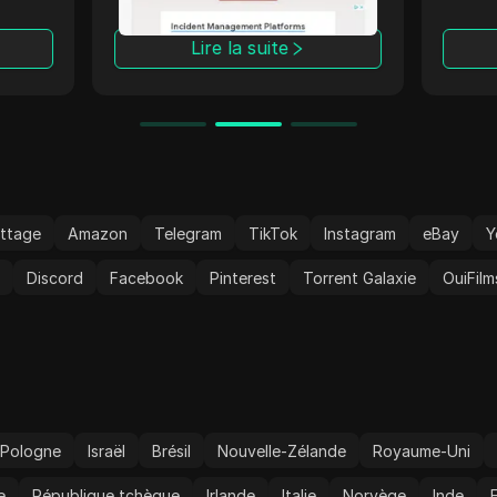
d'autres sites web.
entrep
nymat
avanc
Lire la suite
able
IP st
t les
perfo
qui
Les m
e
stric
a
protè
 Z-
viola
xions
faisa
c une
pour 
ttage
Amazon
Telegram
TikTok
Instagram
eBay
Y
et
Son p
 à 90
facile
t
Discord
Facebook
Pinterest
Torrent Galaxie
OuiFilm
gesti
nger
amélio
 les
globa
leau
n bot
end en
HTTP,
Pologne
Israël
Brésil
Nouvelle-Zélande
Royaume-Uni
lité
e
République tchèque
Irlande
Italie
Norvège
Inde