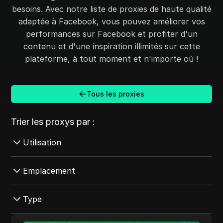
besoins. Avec notre liste de proxies de haute qualité
adaptée à Facebook, vous pouvez améliorer vos
performances sur Facebook et profiter d'un
contenu et d'une inspiration illimités sur cette
plateforme, à tout moment et n'importe où !
Tous les proxies
Trier les proxys par :
Utilisation
SEO
Emplacement
Médias sociaux
Pays-Bas
Type
Grattage
Corée du Sud
Amazon
Fournisseur d'accès Internet