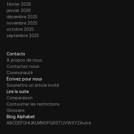
février 2026
janvier 2026
décembre 2025
novembre 2025
octobre 2025
septembre 2025
Contacts
À propos de nous
Contactez-nous
Communauté
Écrivez pour nous
Soumettre un article invité
Lire la suite
Comparaison
Contourner les restrictions
Glossaire
Blog Alphabet
A
B
C
D
E
F
G
H
I
J
K
L
M
N
O
P
Q
R
S
T
U
V
W
X
Y
Z
Autre