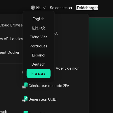
FR
Se connecter
Télécharger
English
 Cloud Browser MCP
繁體中文
r 2025
Marché de la RPA
Tiếng Việt
es API Locales
les avantages d'utiliser
Português
rnet (FAI), tels que
ment Docker
Español
t l'accès à des données
is les IP rotatives et
Deutsch
Quel est le User Agent de mon
 liste sélectionnée pour
navigateur
Français
Générateur de code 2FA
Zyte
Générateur UUID
maison de la
Zyte
plateforme de web
 web