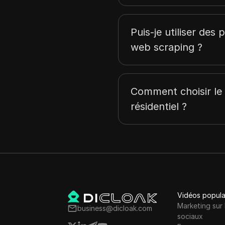
Malte
Slovénie
Puis-je utiliser des 
Vietnam
web scraping ?
Suède
Allemagne
Comment choisir le
France
résidentiel ?
Lettonie
Argentine
Estonie
Roumanie
Japon
Vidéos popula
Luxembourg
Marketing sur 
business@dicloak.com
sociaux
Islande