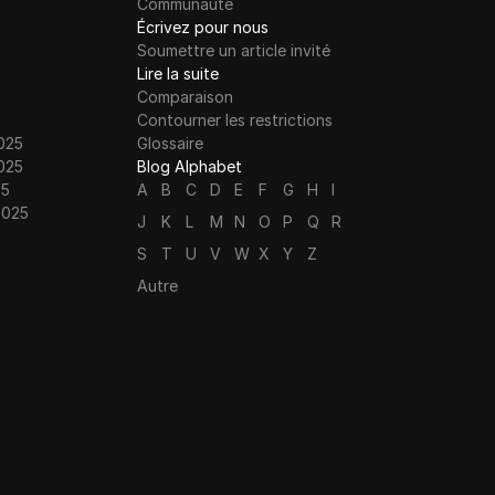
Communauté
Écrivez pour nous
Soumettre un article invité
Lire la suite
Comparaison
Contourner les restrictions
025
Glossaire
025
Blog Alphabet
25
A
B
C
D
E
F
G
H
I
2025
J
K
L
M
N
O
P
Q
R
S
T
U
V
W
X
Y
Z
Autre