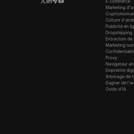
E-commerce
Marketing d'af
Indonésie
Cryptomonnai
Culture d'aird
Publicité en li
Dropshipping
Extraction d
Marketing num
Confidentialit
Proxy
Navigateur an
Empreinte digi
Arbitrage de t
Gagner de l'a
Outils d'IA