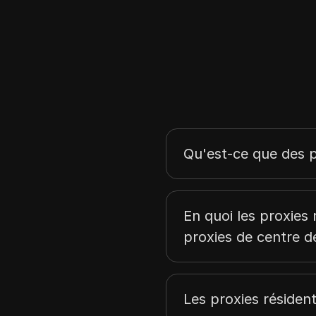
Finlande
Autriche
Danemark
Lituanie
Slovaquie
Chypre
Qu'est-ce que des pr
Hongrie
Ukraine
En quoi les proxies r
Grèce
proxies de centre d
Portugal
Liechtenstein
Pakistan
Les proxies résident