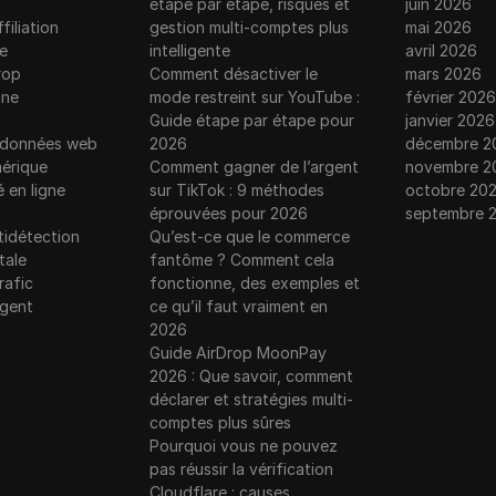
étape par étape, risques et
juin 2026
filiation
gestion multi-comptes plus
mai 2026
e
intelligente
avril 2026
rop
Comment désactiver le
mars 2026
gne
mode restreint sur YouTube :
février 2026
Guide étape par étape pour
janvier 2026
e données web
2026
décembre 2
érique
Comment gagner de l’argent
novembre 2
é en ligne
sur TikTok : 9 méthodes
octobre 20
éprouvées pour 2026
septembre 
tidétection
Qu’est-ce que le commerce
tale
fantôme ? Comment cela
rafic
fonctionne, des exemples et
rgent
ce qu’il faut vraiment en
2026
Guide AirDrop MoonPay
2026 : Que savoir, comment
déclarer et stratégies multi-
comptes plus sûres
Pourquoi vous ne pouvez
pas réussir la vérification
Cloudflare : causes,