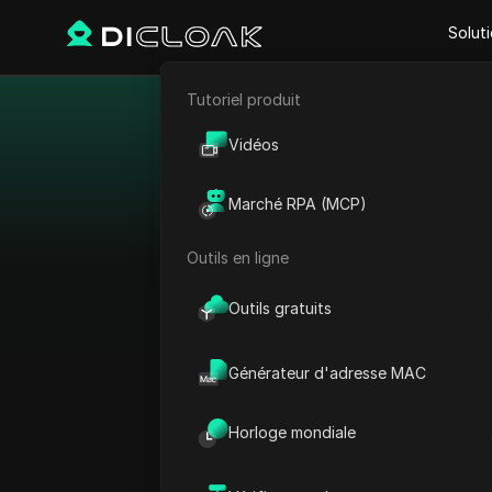
Solut
Tutoriel produit
E-commerce
Meill
Vidéos
Marketing d'affiliation
Maximisez votre potenti
Marché RPA (MCP)
des proxies avec de
Extraction de données web
l'augmentation de l'ano
Outils en ligne
de haute qualité. Déc
statiques, et trouvez l
Outils gratuits
Générateur d'adresse MAC
Horloge mondiale