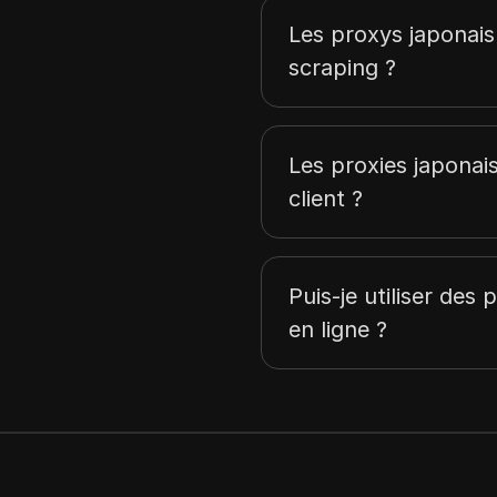
Malte
Les proxys japonais
Slovénie
scraping ?
Vietnam
Suède
Les proxies japonais
Allemagne
client ?
France
Lettonie
Puis-je utiliser des 
Argentine
en ligne ?
Estonie
Roumanie
Japon
Luxembourg