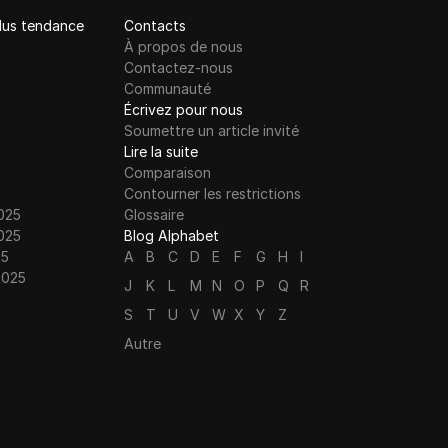
plus tendance
Contacts
À propos de nous
Contactez-nous
Communauté
Écrivez pour nous
Soumettre un article invité
Lire la suite
Comparaison
Contourner les restrictions
025
Glossaire
025
Blog Alphabet
25
A
B
C
D
E
F
G
H
I
2025
J
K
L
M
N
O
P
Q
R
S
T
U
V
W
X
Y
Z
Autre