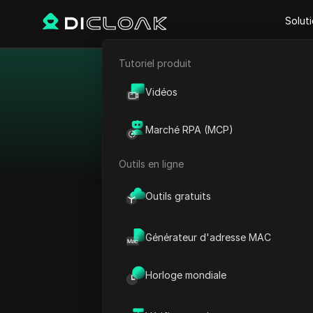
Solut
Tutoriel produit
E-commerce
Mei
Vidéos
Marketing d'affiliation
Accédez à du contenu ja
Marché RPA (MCP)
Profitez d'une grande 
Extraction de données web
naviguez en toute 
Outils en ligne
fournisseur pour vos b
partout avec des ser
Outils gratuits
japonaises provenant d
Générateur d'adresse MAC
Horloge mondiale