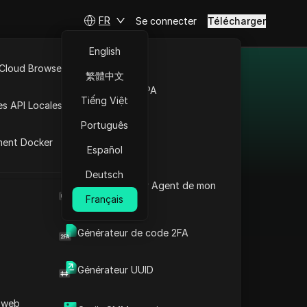
FR
Se connecter
Télécharger
English
 Cloud Browser MCP
繁體中文
2025
Marché de la RPA
Tiếng Việt
es API Locales
 notre page Proxy Japon.
Português
esses IP japonaises, et
ment Docker
Español
isissez le meilleur
dez au contenu japonais
Deutsch
Quel est le User Agent de mon
éritables adresses IP
navigateur
Français
ectionnée pour un accès
Générateur de code 2FA
Générateur UUID
Zyte
maison de la
 web
Zyte