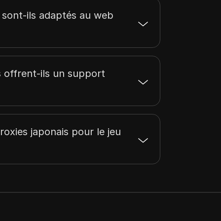
gestion de plusieurs
comptes, etc.
 sont-ils adaptés au web
 offrent-ils un support
proxies japonais pour le jeu