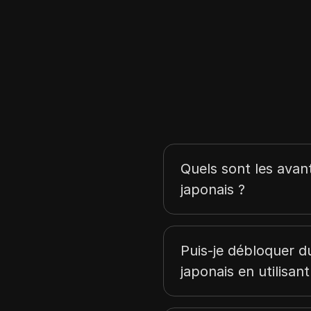
Finlande
Autriche
Danemark
Lituanie
Slovaquie
Chypre
Quels sont les avan
Hongrie
japonais ?
Ukraine
Grèce
Portugal
Puis-je débloquer d
japonais en utilisan
Liechtenstein
Pakistan