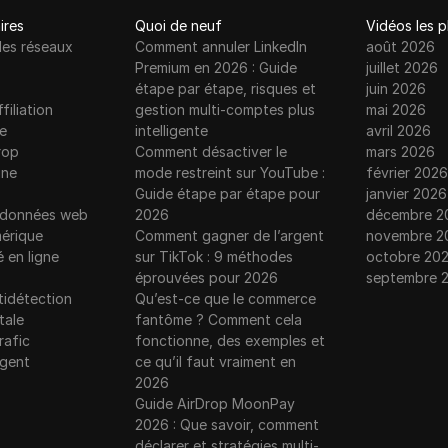
ires
Quoi de neuf
Vidéos les 
les réseaux
Comment annuler LinkedIn
août 2026
Premium en 2026 : Guide
juillet 2026
étape par étape, risques et
juin 2026
filiation
gestion multi-comptes plus
mai 2026
e
intelligente
avril 2026
rop
Comment désactiver le
mars 2026
gne
mode restreint sur YouTube :
février 2026
Guide étape par étape pour
janvier 2026
e données web
2026
décembre 2
érique
Comment gagner de l’argent
novembre 2
é en ligne
sur TikTok : 9 méthodes
octobre 20
éprouvées pour 2026
septembre 
tidétection
Qu’est-ce que le commerce
tale
fantôme ? Comment cela
rafic
fonctionne, des exemples et
rgent
ce qu’il faut vraiment en
2026
Guide AirDrop MoonPay
2026 : Que savoir, comment
déclarer et stratégies multi-