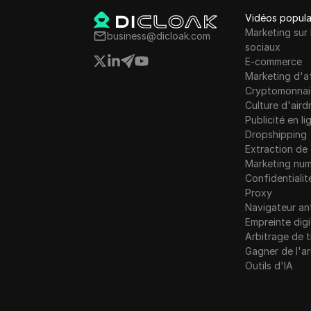
Islande
Vidéos popula
Marketing sur 
business@dicloak.com
Indonésie
sociaux
E-commerce
Marketing d'af
Cryptomonnai
Culture d'aird
Publicité en li
Dropshipping
Extraction d
Marketing num
Confidentialit
Proxy
Navigateur an
Empreinte digi
Arbitrage de t
Gagner de l'a
Outils d'IA