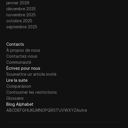
janvier 2026
décembre 2025
novembre 2025
octobre 2025
septembre 2025
Contacts
À propos de nous
Contactez-nous
Communauté
Écrivez pour nous
Soumettre un article invité
Lire la suite
Comparaison
Contourner les restrictions
Glossaire
Blog Alphabet
A
B
C
D
E
F
G
H
I
J
K
L
M
N
O
P
Q
R
S
T
U
V
W
X
Y
Z
Autre