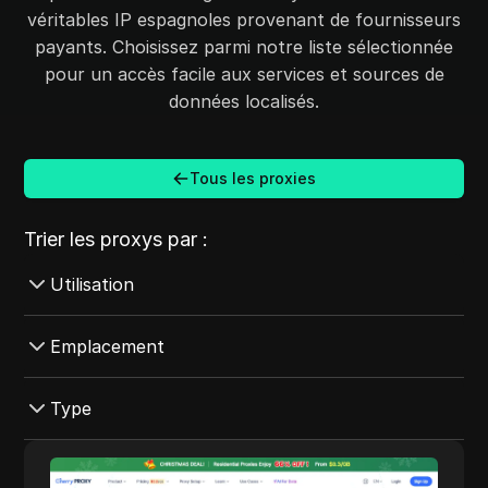
véritables IP espagnoles provenant de fournisseurs
payants. Choisissez parmi notre liste sélectionnée
pour un accès facile aux services et sources de
données localisés.
Tous les proxies
Trier les proxys par :
Utilisation
SEO
Emplacement
Médias sociaux
Pays-Bas
Type
Grattage
Corée du Sud
Amazon
Fournisseur d'accès Internet
Cherry Proxy
Pologne