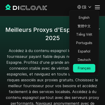
FR
English
繁體中文
Meilleurs Proxys d'Espagne pour
Tiếng Việt
2025
Português
Accédez à du contenu espagnol localisé avec un
Español
fournisseur payant fiable depuis notre page Proxy
Deutsch
Espagne. Profitez d'une grande anonymat et d'une
connexion stable avec de véritables adresses IP
Français
espagnoles, et naviguez en toute sécurité sans les
risques associés aux proxies gratuits. Choisissez le
meilleur fournisseur pour vos besoins et accédez
facilement à des services localisés. Accédez à du
contenu espagnol partout avec des serveurs proxy
performants. Naviguez anonymement avec de