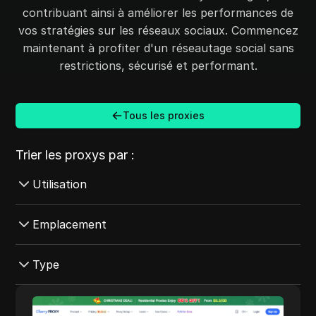
contribuant ainsi à améliorer les performances de
vos stratégies sur les réseaux sociaux. Commencez
maintenant à profiter d'un réseautage social sans
restrictions, sécurisé et performant.
Tous les proxies
Trier les proxys par :
Utilisation
SEO
Emplacement
Médias sociaux
Pays-Bas
Type
Grattage
Corée du Sud
Amazon
Fournisseur d'accès Internet
Cherry Proxy
Pologne