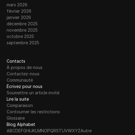
mars 2026
février 2026
janvier 2026
décembre 2025
novembre 2025
octobre 2025
septembre 2025
Contacts
À propos de nous
Contactez-nous
Communauté
Écrivez pour nous
Soumettre un article invité
Lire la suite
Comparaison
Contourner les restrictions
Glossaire
Blog Alphabet
A
B
C
D
E
F
G
H
I
J
K
L
M
N
O
P
Q
R
S
T
U
V
W
X
Y
Z
Autre