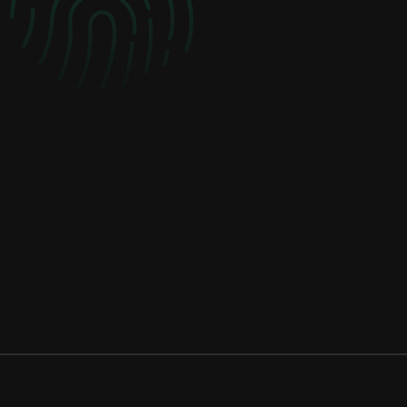
Com estabilidade
excepcional, alto
desempenho e
suporte ao cliente
profissional, o
BestProxy ajuda
empresas a otimizar
operações e
impulsionar o
crescimento.