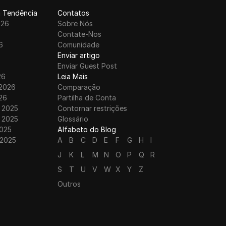
 Tendência
Contatos
026
Sobre Nós
6
Contate-Nos
6
Comunidade
6
Enviar artigo
Enviar Guest Post
26
Leia Mais
 2026
Comparação
26
Partilha de Conta
 2025
Contornar restrições
 2025
Glossário
025
Alfabeto do Blog
 2025
A
B
C
D
E
F
G
H
I
J
K
L
M
N
O
P
Q
R
S
T
U
V
W
X
Y
Z
Outros