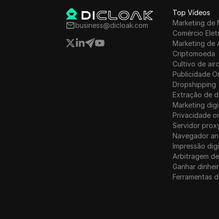
Bulgária
Top Vídeos
Marketing de 
Canadá
business@dicloak.com
Comércio Elet
Luxemburgo
Marketing de 
Criptomoeda
Cultivo de air
Publicidade O
Dropshipping
Extração de 
Marketing digi
Privacidade on
Servidor prox
Navegador an
Impressão digi
Arbitragem de
Ganhar dinhei
Ferramentas d