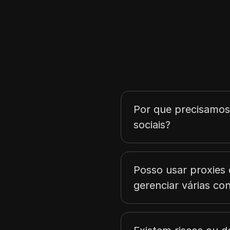
Coreia do Sul
México
Bélgica
Croácia
Chipre
República Tcheca
Por que precisamos
sociais?
Estônia
Finlândia
Grécia
Posso usar proxies 
Irlanda
gerenciar várias co
Letônia
Lituânia