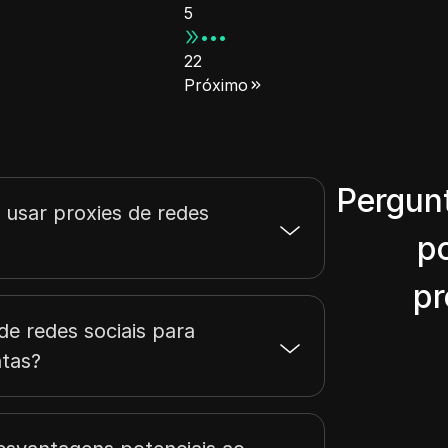
5
•••
22
Próximo
Pergun
 usar proxies de redes
p
pr
de redes sociais para
ntas?