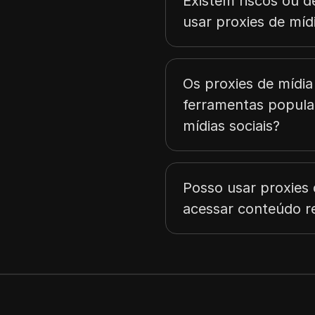
Existem riscos ou d
Malta
usar proxies de mídi
Portugal
Romênia
Os proxies de mídia
Liechtenstein
ferramentas popula
Hungria
mídias sociais?
Argentina
Austrália
Posso usar proxies 
Islândia
acessar conteúdo re
Índia
Áustria
Brasil
Indonésia