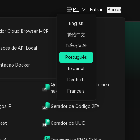
PT
Entrar
Baixar
English
idor Cloud Browser MCP
繁體中文
ara 2025
ta
API Aberta
Tiếng Việt
faces de API Local
abaixo! Com a ajuda de
Português
 Extensões
ráficas para acessar
antacao Docker
Español
rivacidade da sua conta
contas de redes sociais
Deutsch
Qual é o User Agent do meu
 desempenho de suas
navegador
Français
des sociais irrestrita,
ços IP
Gerador de Código 2FA
est
Gerador de UUID
IpnProxy
IpnProxy.com se
IpnProxy
 IA
Ferramentas SMM Grátis