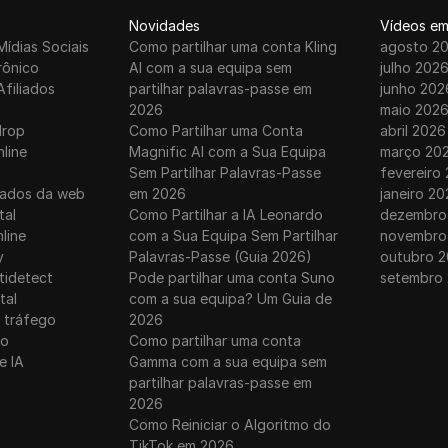
Novidades
Vídeos em
Mídias Sociais
Como partilhar uma conta Kling
agosto 2
rônico
AI com a sua equipa sem
julho 202
Afiliados
partilhar palavras-passe em
junho 202
2026
maio 202
drop
Como Partilhar uma Conta
abril 2026
nline
Magnific AI com a Sua Equipa
março 20
Sem Partilhar Palavras-Passe
fevereiro
dados da web
em 2026
janeiro 20
tal
Como Partilhar a IA Leonardo
dezembro
line
com a Sua Equipa Sem Partilhar
novembro
y
Palavras-Passe (Guia 2026)
outubro 2
tidetect
Pode partilhar uma conta Suno
setembro
tal
com a sua equipa? Um Guia de
 tráfego
2026
ro
Como partilhar uma conta
e IA
Gamma com a sua equipa sem
partilhar palavras-passe em
2026
Como Reiniciar o Algoritmo do
TikTok em 2026