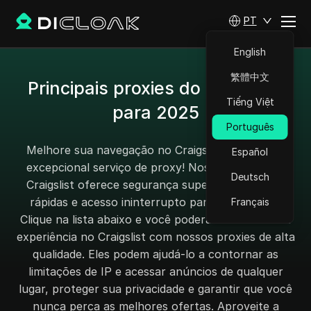
PT
English
繁體中文
Principais proxies do Craigslist
Tiếng Việt
para 2025
Português
Melhore sua navegação no Craigslist com nosso
Español
excepcional serviço de proxy! Nosso proxy para
Deutsch
Craigslist oferece segurança superior, respostas
rápidas e acesso ininterrupto para os usuários.
Français
Clique na lista abaixo e você poderá maximizar sua
experiência no Craigslist com nossos proxies de alta
qualidade. Eles podem ajudá-lo a contornar as
limitações de IP e acessar anúncios de qualquer
lugar, proteger sua privacidade e garantir que você
nunca perca as melhores ofertas. Aproveite a