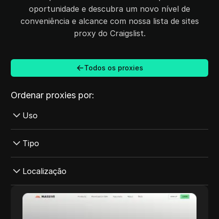
oportunidade e descubra um novo nível de
conveniência e alcance com nossa lista de sites
proxy do Craigslist.
Todos os proxies
Ordenar proxies por:
Uso
Linkedin
Tipo
YesMovies
Móvel
Localização
Torrent Galaxy
Centro de Dados
Kickass Torrent
Dinamarca
Massive
Pago
TamilMV
Noruega
Massive Computing Inc. oferece uma robusta
Massive