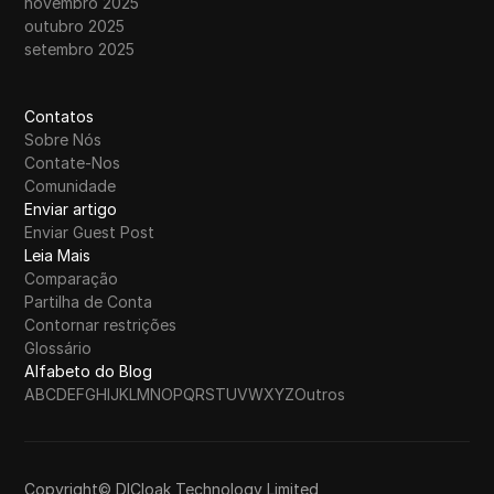
novembro 2025
outubro 2025
setembro 2025
Contatos
Sobre Nós
Contate-Nos
Comunidade
Enviar artigo
Enviar Guest Post
Leia Mais
Comparação
Partilha de Conta
Contornar restrições
Glossário
Alfabeto do Blog
A
B
C
D
E
F
G
H
I
J
K
L
M
N
O
P
Q
R
S
T
U
V
W
X
Y
Z
Outros
Copyright© DICloak Technology Limited