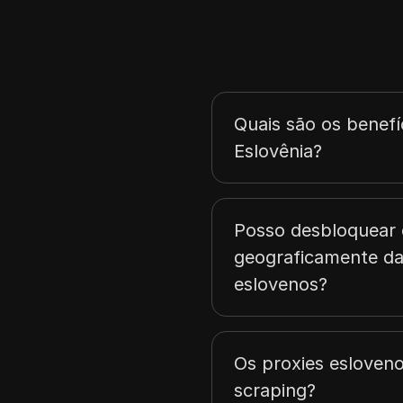
Coreia do Sul
México
Bélgica
Croácia
Quais são os benefí
Chipre
Eslovênia?
República Tcheca
Estônia
Posso desbloquear 
Finlândia
geograficamente da
Grécia
eslovenos?
Irlanda
Letônia
Os proxies esloven
Lituânia
scraping?
Malta