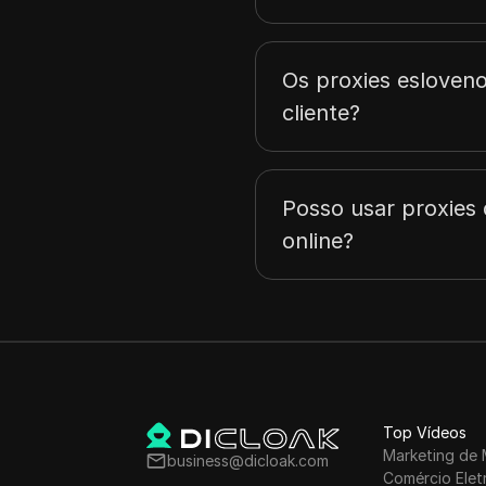
Portugal
Os proxies esloven
Romênia
cliente?
Liechtenstein
Hungria
Argentina
Posso usar proxies 
online?
Austrália
Islândia
Índia
Áustria
Brasil
Top Vídeos
Indonésia
Marketing de 
business@dicloak.com
Comércio Elet
Bulgária