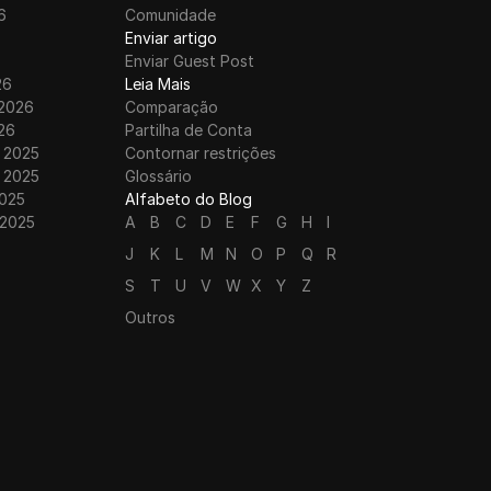
6
Comunidade
6
Enviar artigo
Enviar Guest Post
26
Leia Mais
 2026
Comparação
26
Partilha de Conta
 2025
Contornar restrições
 2025
Glossário
025
Alfabeto do Blog
 2025
A
B
C
D
E
F
G
H
I
J
K
L
M
N
O
P
Q
R
S
T
U
V
W
X
Y
Z
Outros