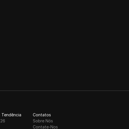
suporte ao cliente
profissional, o
BestProxy ajuda
empresas a otimizar
operações e
impulsionar o
crescimento.
 Tendência
Contatos
026
Sobre Nós
6
Contate-Nos