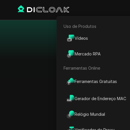
Uso de Produtos
E-commerce
Princ
Vídeos
Marketing de Afiliados
Obtenha acesso contín
Mercado RPA
altamente avaliados, 
Rastreador Web
nível de anonimato e
Ferramentas Online
gratuitos. Escolha o p
Ferramentas Gratuitas
Gerador de Endereço MAC
Relógio Mundial
Verificador de Proxy