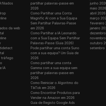
Afiliados
partilhar palavras-passe em
junho 202
2026
maio 202
drop
Como Partilhar uma Conta
abril 2026
nline
Magnific AI com a Sua Equipa
março 20
Sem Partilhar Palavras-Passe
fevereiro
dados da web
em 2026
janeiro 20
tal
Como Partilhar a IA Leonardo
dezembro
line
com a Sua Equipa Sem Partilhar
novembro
y
Palavras-Passe (Guia 2026)
outubro 2
tidetect
Pode partilhar uma conta Suno
setembro
tal
com a sua equipa? Um Guia de
 tráfego
2026
ro
Como partilhar uma conta
e IA
Gamma com a sua equipa sem
partilhar palavras-passe em
2026
Como Reiniciar o Algoritmo do
TikTok em 2026
Como Encontrar Produtos para
Vender na Amazon em 2026
Guia de Registo Google Ads