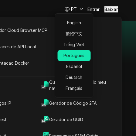
PT
Entrar
Baixar
English
idor Cloud Browser MCP
繁體中文
a 2025
ta
API Aberta
Tiếng Việt
faces de API Local
viços de proxy pagos e
Português
 Extensões
ue com confiança, alto
antacao Docker
Español
 associados a proxies
lizados com facilidade.
Deutsch
Qual é o User Agent do meu
navegador
Français
IpnProxy
ços IP
Gerador de Código 2FA
IpnProxy.com se
IpnProxy
destaca como a
est
Gerador de UUID
escolha principal
para empresas e
 IA
Ferramentas SMM Grátis