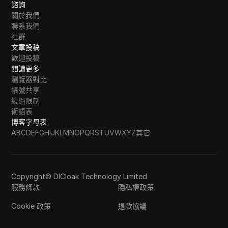
諮詢
關於我們
聯系我們
社群
文章投稿
歡迎投稿
閱讀更多
瀏覽器對比
帳號共享
繞過限制
術語表
博客字母表
A
B
C
D
E
F
G
H
I
J
K
L
M
N
O
P
Q
R
S
T
U
V
W
X
Y
Z
其它
Copyright© DICloak Technology Limited
服務條款
隱私權政策
Cookie 政策
退款協議