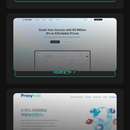
Thordata
Thordata 提供先進且合乎道德的代理網絡，專為
Thordata
企業與個人使用者的特殊需求而設計。透過超過
6000 萬住宅 IP 和業界領先功能，讓您無縫存取
全球公開資料。
閱讀更多
ProxyTrail
ProxyTrail 是值得信賴的代理供應商，提供高速、
ProxyTrail
安全、匿名的代理服務，支援網頁抓取、SEO 監
控、社群媒體自動化與市場研究。擁有遍佈 100
多國的龐大 IP 池，確保企業與個人穩定不中斷的