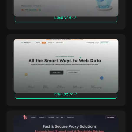
連線。
閱讀更多
Antsdata
Antsdata 提供先進的代理服務，包括住宅、高
Antsdata
級、ISP、行動與資料中心代理。其成功率高達
99.96%，回應速度小於 0.6 秒，效能頂尖。
閱讀更多
OmegaProxy
OmegaProxy 是全球表現最佳的代理服務供應商
OmegaProxy