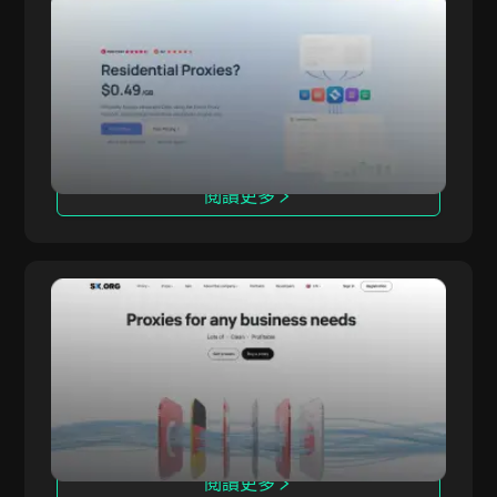
Evomi
Evomi 每 GB 僅需 0.49 美元的住宅代理是市場上
Evomi
最實惠的。它們以高速且可靠的方式收集資料，且
不犧牲品質，非常適合高效網頁抓取與無阻礙的資
料分析，不受封鎖與驗證碼干擾。
閱讀更多
SX.ORG
SX.ORG 是一個全新的代理市場，提供來自可靠供
SX.ORG
應商的各類型、高品質 IP 位址，涵蓋廣泛的地理
位置。
閱讀更多