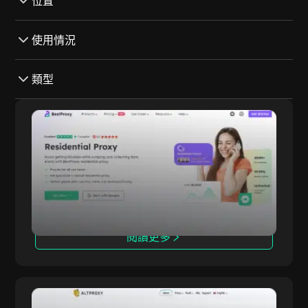
位置
墨西哥
使用情況
克羅埃西亞
Instagram
類型
丹麦
谷歌
斯洛伐克
付費
BestProxy
亞馬遜
愛爾蘭
ISP
BestProxy 是全球領先的代理IP服務提供商，專
BestProxy
臉書
注於提供五大核心產品：動態住宅代理、靜態住宅
烏克蘭
住宅
代理、無限制住宅代理、長期ISP代理和靜態數據
YesMovies
中心代理。BestProxy在全球200多個國家和地區
巴基斯坦
数据中心
Torrent Galaxy
提供服務，擁有超過8000萬個優質IP資源，確保
荷兰
優質
超過95%的連接成功率。它支持無限制並發連接和
Reddit
帶寬使用，非常適合跨境電商、廣告驗證、數據抓
閱讀更多
塞浦路斯
專用
取和多賬戶管理等場景。憑藉卓越的穩定性、高性
Craigslist
能和專業的客戶支持，BestProxy幫助企業優化運
愛沙尼亞
IPV4
營並推動增長。
易趣
西班牙
移動
AltProxy
Kickass Torrent