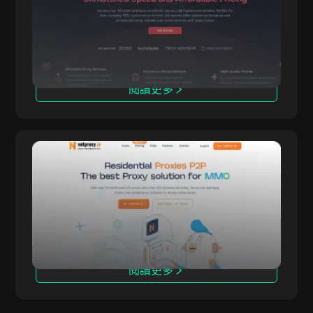
之一，提供住宅、靜態住宅、資料中心與長效型代
理等多元解決方案。
閱讀更多
NetProxy
NetProxy 是一項代理服務，可協助用戶實現網路
NetProxy
匿名、隱私防護與存取區域受限內容。提供卓越的
隱私與匿名上網能力。
閱讀更多