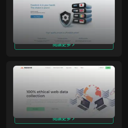
以色列
免費
ALTPROXY 提供適用於各種規模企業的代理解決
AltProxy
TamilMV
方案，服務覆蓋超過100個國家，擁有2100萬個IP
芬兰
共用
地址。我們專注於提供私有（數據中心）和移動代
Pinterest
理，已經運營自2015年。
捷克共和國
SOCKS5
搜尋引擎優化
瑞典
私有
社交媒體
閱讀更多
德國
IP輪換
TikTok
匈牙利
推特
冰岛
Massive
Discord
印度
Massive Computing Inc. 提供強大且合法來源的
Massive
網絡爬蟲
住宅代理網絡，提供全球IP覆蓋、精確的地理定位
印尼
和無與倫比的可靠性。以頂級的性能和合規性為核
YouTube
心，Massive助力企業提升匿名性、擴展業務並安
義大利
Telegram
全地訪問關鍵數據。我們的代理與反檢測瀏覽器無
日本
縫整合，確保在各種使用場景下有效且不可檢測的
Sneaker
在線活動。
閱讀更多
拉脱维亚
TamilYogi