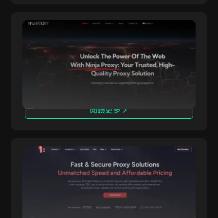
立陶宛
盧森堡
NinjaProxy
馬爾他
NinjaProxy 是一家受歡迎的服務提供商，已有超
NinjaProxy
過10年的歷史，為匿名訪問網絡提供高品質代理服
紐西蘭
務。其全球網絡覆蓋50多個地理位置，作為其數據
中心、住宅和移動代理的支撐。
挪威
波兰
閱讀更多
葡萄牙
斯洛維尼亞
韓國
IpnProxy
英國
IpnProxy.com 在提供安全高效的網路抓取、數據
IpnProxy
收集和匿名瀏覽服務方面，憑藉其出色的穩定性，
美國
成為企業和個人用戶的首選。IpnProxy.com 提供
多種功能，滿足各種需求，是值得您關注的頂級代
越南
理服務商。
法國