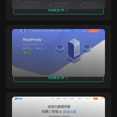
閱讀更多
羅馬尼亞
俄羅斯
希腊
KeyProxy
列支敦士登
KeyProxy 提供高級企業級移動代理，旨在滿足尋
KeyProxy
求可靠高性能解決方案的企業和個人需求。自
阿根廷
2017年成立以來，我們專注於提供高質量的移動
代理，強調穩定性、安全性和速度。KeyProxy致
澳洲
力於提供最先進的移動代理技術，幫助您輕鬆實現
奧地利
目標。
閱讀更多
比利時
巴西
保加利亚
IPWO
加拿大
IPWO 提供全球住宅代理IP服務，是全球領先的代
IPWO
理服務提供商，通過真實用戶設備提供IP地址，幫