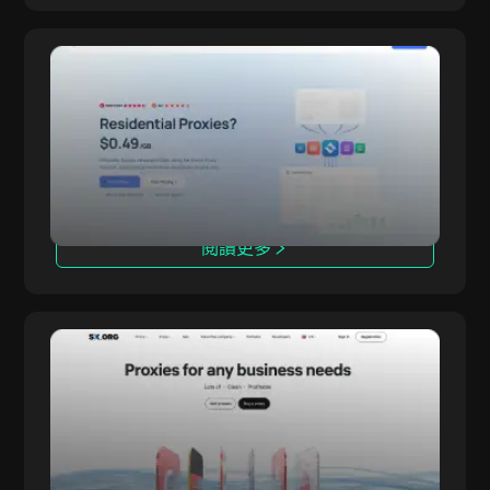
Evomi
Evomi 每 GB 僅需 0.49 美元的住宅代理是市場上
Evomi
最實惠的。它們以高速且可靠的方式收集資料，且
不犧牲品質，非常適合高效網頁抓取與無阻礙的資
料分析，不受封鎖與驗證碼干擾。
閱讀更多
SX.ORG
SX.ORG 是一個全新的代理市場，提供來自可靠供
SX.ORG
應商的各類型、高品質 IP 位址，涵蓋廣泛的地理
位置。