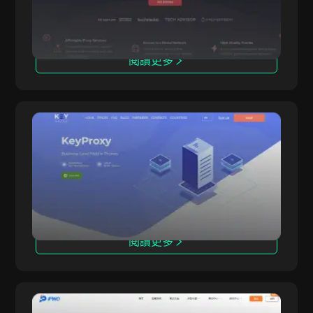
多種功能，滿足各種需求，是值得您關注的頂級代
越南
理服務商。
法國
閱讀更多
羅馬尼亞
俄羅斯
希腊
KeyProxy
列支敦士登
KeyProxy 提供高級企業級移動代理，旨在滿足尋
KeyProxy
求可靠高性能解決方案的企業和個人需求。自
阿根廷
2017年成立以來，我們專注於提供高質量的移動
代理，強調穩定性、安全性和速度。KeyProxy致
澳洲
力於提供最先進的移動代理技術，幫助您輕鬆實現
奧地利
目標。
閱讀更多
比利時
巴西
保加利亚
IPWO