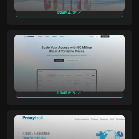
閱讀更多
Thordata
Thordata 提供先進且合乎道德的代理網絡，專為
Thordata
企業與個人使用者的特殊需求而設計。透過超過
6000 萬住宅 IP 和業界領先功能，讓您無縫存取
全球公開資料。
閱讀更多
ProxyTrail
ProxyTrail 是值得信賴的代理供應商，提供高速、
ProxyTrail
安全、匿名的代理服務，支援網頁抓取、SEO 監