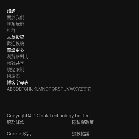
諮詢
關於我們
聯系我們
社群
文章投稿
歡迎投稿
閱讀更多
瀏覽器對比
帳號共享
繞過限制
術語表
博客字母表
A
B
C
D
E
F
G
H
I
J
K
L
M
N
O
P
Q
R
S
T
U
V
W
X
Y
Z
其它
Copyright© DICloak Technology Limited
服務條款
隱私權政策
Cookie 政策
退款協議