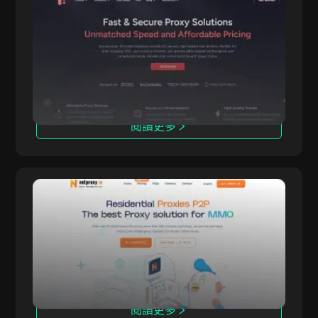
OmegaProxy
OmegaProxy 是全球表現最佳的代理服務供應商
OmegaProxy
之一，提供住宅、靜態住宅、資料中心與長效型代
理等多元解決方案。
閱讀更多
NetProxy
NetProxy 是一項代理服務，可協助用戶實現網路
NetProxy
匿名、隱私防護與存取區域受限內容。提供卓越的
隱私與匿名上網能力。
閱讀更多