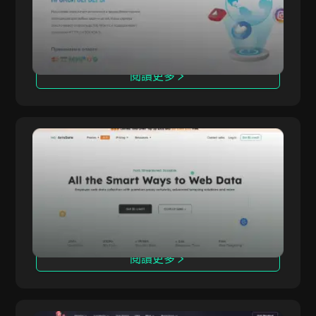
控、社群媒體自動化與市場研究。擁有遍佈 100
多國的龐大 IP 池，確保企業與個人穩定不中斷的
連線。
閱讀更多
Antsdata
Antsdata 提供先進的代理服務，包括住宅、高
Antsdata
級、ISP、行動與資料中心代理。其成功率高達
99.96%，回應速度小於 0.6 秒，效能頂尖。
閱讀更多