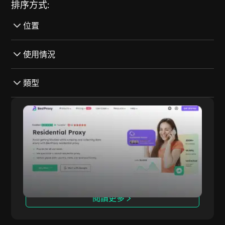
排序方式:
位置
墨西哥
使用情況
克羅埃西亞
Instagram
類型
丹麦
谷歌
斯洛伐克
付費
BestProxy
亞馬遜
愛爾蘭
ISP
BestProxy 是全球領先的代理IP服務提供商，專
BestProxy
臉書
注於提供五大核心產品：動態住宅代理、靜態住宅
烏克蘭
住宅
代理、無限制住宅代理、長期ISP代理和靜態數據
YesMovies
中心代理。BestProxy在全球200多個國家和地區
巴基斯坦
数据中心
Torrent Galaxy
提供服務，擁有超過8000萬個優質IP資源，確保
荷兰
優質
超過95%的連接成功率。它支持無限制並發連接和
Reddit
帶寬使用，非常適合跨境電商、廣告驗證、數據抓
閱讀更多
塞浦路斯
專用
取和多賬戶管理等場景。憑藉卓越的穩定性、高性
Craigslist
能和專業的客戶支持，BestProxy幫助企業優化運
愛沙尼亞
IPV4
營並推動增長。