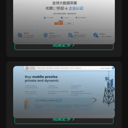
加拿大
IPWO 提供全球住宅代理IP服務，是全球領先的代
IPWO
理服務提供商，通過真實用戶設備提供IP地址，幫
助用戶實現更安全、更匿名的上網。其高質量的IP
資源適應各種在線需求，幫助用戶輕鬆繞過區域限
制，特別是在大數據收集和市場研究中。
閱讀更多
MobileProxySpace
MobileProxy.Space 是一項移動代理服務，支援
MobileProxySpace
在 40 多個國家切換地理位置，並接入 171 家行動
運營商。我們提供專屬代理，支援無限流量，協助
您安全完成 SMM、聯盟行銷、資料解析與應用測
試等任務。
閱讀更多