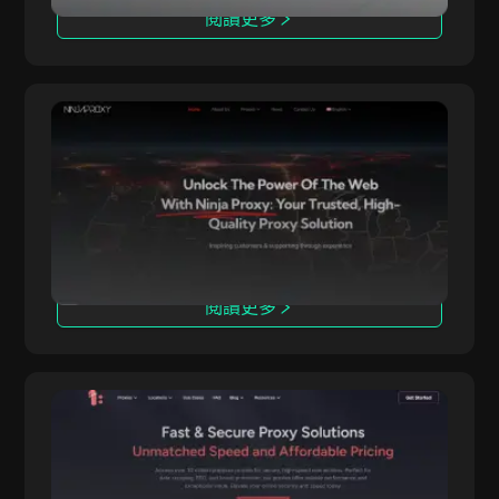
在線活動。
閱讀更多
拉脱维亚
TamilYogi
立陶宛
盧森堡
NinjaProxy
馬爾他
NinjaProxy 是一家受歡迎的服務提供商，已有超
NinjaProxy
過10年的歷史，為匿名訪問網絡提供高品質代理服
紐西蘭
務。其全球網絡覆蓋50多個地理位置，作為其數據
中心、住宅和移動代理的支撐。
挪威
波兰
閱讀更多
葡萄牙
斯洛維尼亞
韓國
IpnProxy
英國
IpnProxy.com 在提供安全高效的網路抓取、數據
IpnProxy
收集和匿名瀏覽服務方面，憑藉其出色的穩定性，
美國
成為企業和個人用戶的首選。IpnProxy.com 提供