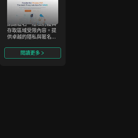
NetProxy
NetProxy 是一項代理
NetProxy
服務，可協助用戶實現
網路匿名、隱私防護與
存取區域受限內容。提
供卓越的隱私與匿名上
網能力。
閱讀更多