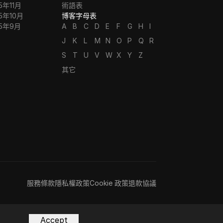
5年11月
術語表
5年10月
博客字母表
25年9月
A
B
C
D
E
F
G
H
I
J
K
L
M
N
O
P
Q
R
S
T
U
V
W
X
Y
Z
其它
服務條款
隱私權政策
Cookie 政策
退款協議
Accept