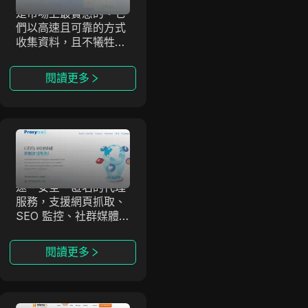
是市場上最實惠的。它
們以高速且可靠的方式
收集資料，且不犧牲品
質，非常適合高效網頁
抓取與無阻礙的資料分
閱讀更多
析，不受封鎖與驗證碼
干擾。
ProxyTrail
ProxyTrail 是值得信賴
ProxyTrail
的代理供應商，提供高
速、安全、匿名的代理
服務，支援網頁抓取、
SEO 監控、社群媒體
自動化與市場研究。擁
有遍佈 100 多國的龐大
閱讀更多
IP 池，確保企業與個人
穩定不中斷的連線。