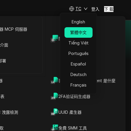
TC
登入
下 載
English
 MCP 伺服器
繁體中文
開放API
Tiếng Việt
 介面
的匿名性和穩定的連接，使用
Português
商，輕鬆存取本地化服務。
 部署
Español
行匿名瀏覽。從我們精心挑
Deutsch
器
我的瀏覽器 User Agent 是什麼
Français
列表
2FA验证码生成器
Massive
Massive Computing
Massive
C 洩露檢測
UUID 產生器
Inc. 提供強大且合法來
源的住宅代理網絡，提
供全球IP覆蓋、精確的
爬取
免費 SMM 工具