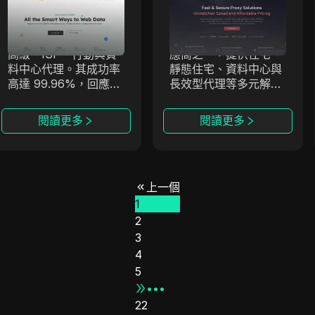
Antsdata
OmegaProxy
Antsdata 提供先進的
OmegaProxy 是全球
Antsdata
OmegaProxy
代理服務，包括住宅、
表現最佳的代理服務供
高級、ISP、行動與資
應商之一，提供住宅、
料中心代理。其成功率
靜態住宅、資料中心與
高達 99.96%，回應速
長效型代理等多元解決
度小於 0.6 秒，效能頂
方案。
尖。
閱讀更多
閱讀更多
上一個
1
2
3
4
5
•••
22