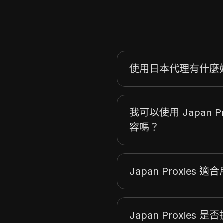
列支敦士登
立陶宛
盧森堡
馬爾他
使用日本代理有什麼
墨西哥
紐西蘭
我可以使用 Japan 
挪威
容嗎？
巴基斯坦
波兰
Japan Proxies
葡萄牙
羅馬尼亞
俄羅斯
Japan Proxies