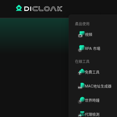
產品使用
視頻
從我們的 Japan P
RPA 市場
真實的日本IP位址，安
隨時隨地使用性能卓越的
在線工具
免費工具
MAC地址生成器
世界時鐘
代理檢測