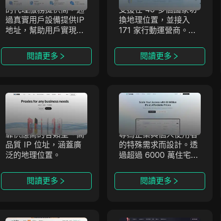
的代理服務提供商，通
支援在 40 多個國家切
過真實用戶設備提供IP
換地理位置，並接入
地址，幫助用戶實現更
171 家行動運營商。我
安全、更匿名的上網。
們提供專屬代理，支援
其高質量的IP資源適應
無限流量，協助您安全
閱讀更多
閱讀更多
各種在線需求，幫助用
完成 SMM、聯盟行
戶輕鬆繞過區域限制，
銷、資料解析與應用測
特別是在大數據收集和
試等任務。
市場研究中。
SX.ORG
Thordata
SX.ORG 是一個全新的
Thordata 提供先進且
SX.ORG
Thordata
代理市場，提供來自可
合乎道德的代理網絡，
靠供應商的各類型、高
專為企業與個人使用者
品質 IP 位址，涵蓋廣
的特殊需求而設計。透
泛的地理位置。
過超過 6000 萬住宅
IP 和業界領先功能，讓
您無縫存取全球公開資
閱讀更多
閱讀更多
料。