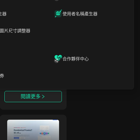
地理定位和無與倫比的
可靠性。以頂級的性能
生器
和合規性為核心，
使用者名稱產生器
閱讀更多
Massive助力企業提升
匿名性、擴展業務並安
圖片尺寸調整器
全地訪問關鍵數據。我
們的代理與反檢測瀏覽
KeyProxy
器無縫整合，確保在各
種使用場景下有效且不
KeyProxy 提供高級企
KeyProxy
合作夥伴中心
可檢測的在線活動。
業級移動代理，旨在滿
足尋求可靠高性能解決
方案的企業和個人需
券
求。自2017年成立以
來，我們專注於提供高
質量的移動代理，強調
閱讀更多
穩定性、安全性和速
度。KeyProxy致力於
提供最先進的移動代理
技術，幫助您輕鬆實現
Evomi
目標。
Evomi 每 GB 僅需
Evomi
0.49 美元的住宅代理