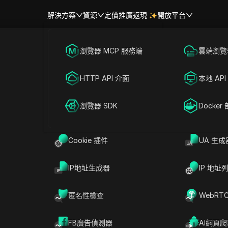
解決方案
資源
定價
推廣返現
開放平台
跨境電商
瀏覽器 MCP 服務端
海外社媒營銷
雲端瀏覽器
2025 年最佳日本代理
幫助中心
帳號共享
聯盟營銷
HTTP API 介面
廣告投放
本地 API
roxy 頁面透過可靠的付費供應商訪問本地化的日語內容。享受高度
RPA 市場（MCP）
擴展市場
全地瀏覽，避免與免費代理相關的風險。選擇最符合您需求的供應
網絡爬蟲
瀏覽器 SDK
帳號共享
Docker
代理伺服器訪問日本內容。透過付費供應商提供的真實日本IP進
選的清單中選擇，以便輕鬆存取當地語系化服務和數據來源。
Cookie 插件
UA 生成
IP地址生成器
IP 地址
BestProxy
AltProxy
BestProxy 是全球領
ALTPROXY 提供適用
BestProxy
AltProxy
匿名性檢查
WebRT
先的代理IP服務提供
於各種規模企業的代理
商，專注於提供五大核
解決方案，服務覆蓋超
心產品：動態住宅代
過100個國家，擁有
FB廣告偵測器
AI網頁