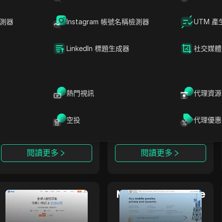
理、靜態住宅代理、無
2100萬個IP地址。我們
限制住宅代理、長期
專注於提供私有（數據
檢測器
ISP代理和靜態數據中
Instagram 帳號名稱檢測器
中心）和移動代理，已
UTM 產
閱讀更多
閱讀更多
心代理。BestProxy在
經運營自2015年。
全球200多個國家和地
LinkedIn 標題生成器
社交媒體
區提供服務，擁有超過
8000萬個優質IP資
NinjaProxy
IpnProxy
源，確保超過95%的連
接成功率。它支持無限
NinjaProxy 是一家受
IpnProxy.com 在提供
NinjaProxy
IpnProxy
熱門視訊
代理資源
制並發連接和帶寬使
歡迎的服務提供商，已
安全高效的網路抓取、
用，非常適合跨境電
有超過10年的歷史，為
數據收集和匿名瀏覽服
商、廣告驗證、數據抓
匿名訪問網絡提供高品
務方面，憑藉其出色的
空投
代理優惠
取和多賬戶管理等場
質代理服務。其全球網
穩定性，成為企業和個
景。憑藉卓越的穩定
絡覆蓋50多個地理位
人用戶的首選。
性、高性能和專業的客
置，作為其數據中心、
IpnProxy.com 提供多
閱讀更多
閱讀更多
戶支持，BestProxy幫
住宅和移動代理的支
種功能，滿足各種需
助企業優化運營並推動
撐。
求，是值得您關注的頂
增長。
級代理服務商。
IPWO
MobileProxySpace
IPWO 提供全球住宅代
MobileProxy.Space
IPWO
MobileProxySpace
理IP服務，是全球領先
是一項移動代理服務，