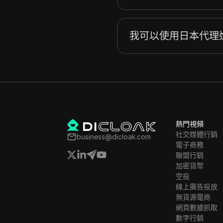
斯洛伐克
斯洛維尼亞
我可以使用日本代理
韓國
西班牙
瑞典
英國
烏克蘭
熱門視頻
社交媒體行銷
business@dicloak.com
美國
電子商務
聯盟行銷
越南
加密貨幣
空投
線上廣告投放
無貨源電商
網頁數據抓取
數字行銷