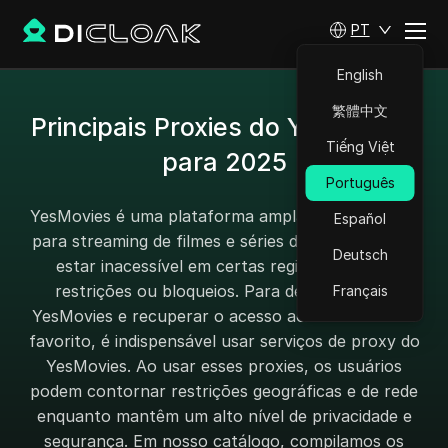
PT
English
繁體中文
Principais Proxies do YesMovies
Tiếng Việt
para 2025
Português
YesMovies é uma plataforma amplamente popular
Español
para streaming de filmes e séries de TV, mas pode
Deutsch
estar inacessível em certas regiões devido a
restrições ou bloqueios. Para desbloquear o
Français
YesMovies e recuperar o acesso ao seu conteúdo
favorito, é indispensável usar serviços de proxy do
YesMovies. Ao usar esses proxies, os usuários
podem contornar restrições geográficas e de rede
enquanto mantêm um alto nível de privacidade e
segurança. Em nosso catálogo, compilamos os