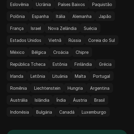
Eslovênia
Ucrânia
Países Baixos
Paquistão
Polônia
Espanha
Itália
Alemanha
Japão
França
Israel
Nova Zelândia
Suécia
Estados Unidos
Vietnã
Rússia
Coreia do Sul
México
Bélgica
Croácia
Chipre
República Tcheca
Estônia
Finlândia
Grécia
Irlanda
Letônia
Lituânia
Malta
Portugal
Romênia
Liechtenstein
Hungria
Argentina
Austrália
Islândia
Índia
Áustria
Brasil
Indonésia
Bulgária
Canadá
Luxemburgo