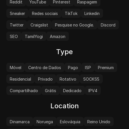
Reddit
YouTube
Pinterest
Raspagem
Sneaker
Redes sociais
TikTok
Linkedin
Twitter
Craigslist
Pesquise no Google.
Discord
SEO
TamilYogi
Amazon
Type
Móvel
Centro de Dados
Pago
ISP
Premium
Residencial
Privado
Rotativo
SOCKS5
Compartilhado
Grátis
Dedicado
IPV4
Location
Dinamarca
Noruega
Eslováquia
Reino Unido