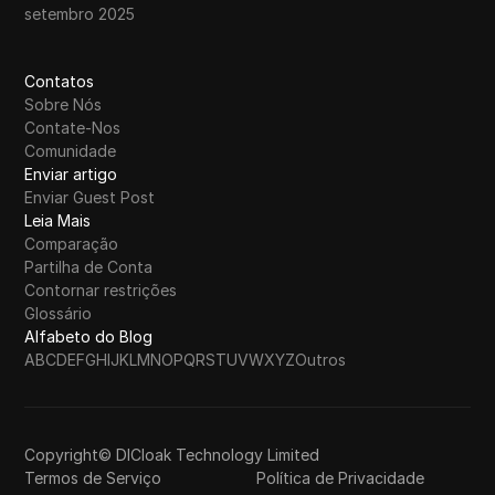
setembro 2025
Contatos
Sobre Nós
Contate-Nos
Comunidade
Enviar artigo
Enviar Guest Post
Leia Mais
Comparação
Partilha de Conta
Contornar restrições
Glossário
Alfabeto do Blog
A
B
C
D
E
F
G
H
I
J
K
L
M
N
O
P
Q
R
S
T
U
V
W
X
Y
Z
Outros
Copyright© DICloak Technology Limited
Termos de Serviço
Política de Privacidade