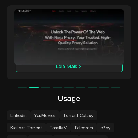
NinjaProxy
NinjaProxy é um fornecedor popular de
serviços com mais de 10 anos de história
oferecendo proxies de alta qualidade para
acesso anônimo à web. Sua rede global
abrange mais de 50 locais geográficos,
servindo como a espinha dorsal para seus
proxies de centro de dados, residenciais e
Leia Mais
móveis.
Usage
Linkedin
YesMovies
Torrent Galaxy
Kickass Torrent
TamilMV
Telegram
eBay