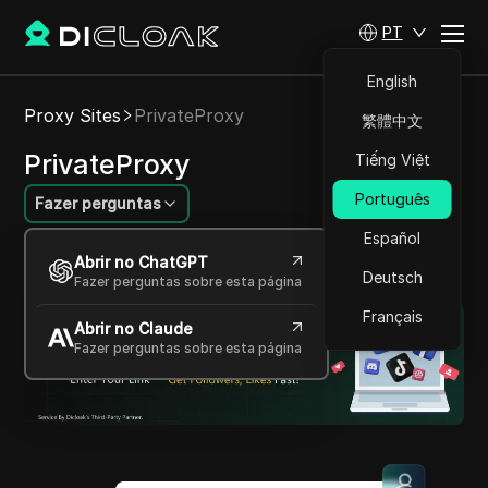
PT
English
Proxy Sites
PrivateProxy
繁體中文
PrivateProxy
Tiếng Việt
Português
Fazer perguntas
Español
Proxies de alta qualidade para diferentes
Abrir no ChatGPT
necessidades
Deutsch
Fazer perguntas sobre esta página
Français
Abrir no Claude
Fazer perguntas sobre esta página