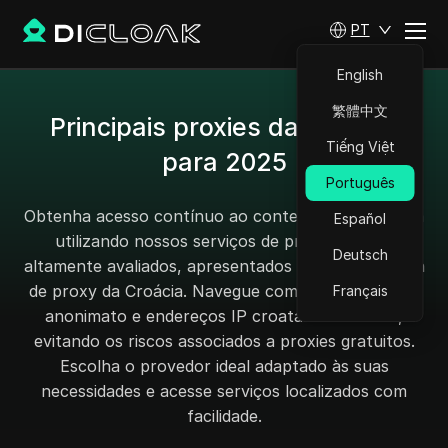
PT
English
繁體中文
Principais proxies da Croácia
Tiếng Việt
para 2025
Português
Obtenha acesso contínuo ao conteúdo local croata
Español
utilizando nossos serviços de proxy pagos e
Deutsch
altamente avaliados, apresentados em nossa página
de proxy da Croácia. Navegue com confiança, alto
Français
anonimato e endereços IP croatas autênticos,
evitando os riscos associados a proxies gratuitos.
Escolha o provedor ideal adaptado às suas
necessidades e acesse serviços localizados com
facilidade.