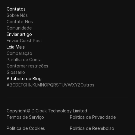
Contatos
Sobre Nós
Contate-Nos
Comunidade
Enviar artigo
Enviar Guest Post
Leia Mais
Comparação
Partilha de Conta
Contornar restrições
Glossário
Alfabeto do Blog
A
B
C
D
E
F
G
H
I
J
K
L
M
N
O
P
Q
R
S
T
U
V
W
X
Y
Z
Outros
Copyright© DICloak Technology Limited
Termos de Serviço
Política de Privacidade
Política de Cookies
Política de Reembolso