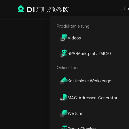
Lö
Produktanleitung
E-Commerce
Proxy Sites
V6 Proxies
Videos
V6 Proxies
Affiliate-Marketing
RPA-Marktplatz (MCP)
Hochwertiger, vielseitige
Web-Scraping
fortschrittlichen Proxy-
Online-Tools
Kostenlose Werkzeuge
MAC-Adressen-Generator
Weltuhr
Was sind V6-Pro
Proxy-Checker