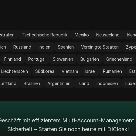
ungen
stralien
Tschechische Republik
Mexiko
Neuseeland
Irla
eich
Russland
Indien
Spanien
Vereinigte Staaten
Zype
Finnland
Portugal
Slowenien
Bulgarien
Griechenland
Liechtenstein
Südkorea
Vietnam
Israel
Rumänien
Est
Lettland
Brasilien
Argentinien
Island
Indonesien
Luxe
r Geschäft mit effizientem Multi-Account-Management 
Sicherheit – Starten Sie noch heute mit DICloak!