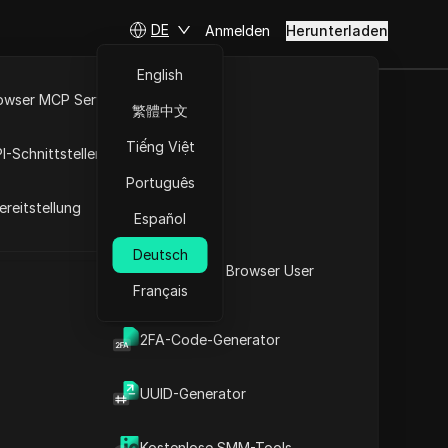
DE
Anmelden
Herunterladen
English
owser MCP Server
繁體中文
RPA-Markt
Tiếng Việt
I-Schnittstellen
Português
reitstellung
Español
Deutsch
Was ist mein Browser User
Français
Agent
2FA-Code-Generator
t
UUID-Generator
Kostenlose SMM-Tools