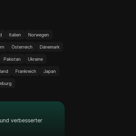
nd
Italien
Norwegen
rn
Österreich
Dänemark
Pakistan
Ukraine
land
Frankreich
Japan
mburg
und verbesserter