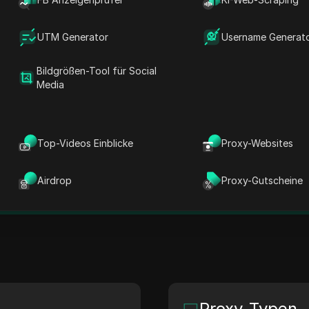
rtiger Anbieter von fortschrittlichen Proxy-Diensten un
runter Wohn-, Mobil- und Rechenzentrums-Proxys. Die
UTM Generator
Username Generat
erschiedene Online-Bedürfnisse wie Web-Scraping, SEO 
Bildgrößen-Tool für Social
obusten Proxy-Netzwerk gewährleistet V6 Proxies op
Media
keit. Die Plattform ist zudem mit einer benutzerfreun
ation ausgestattet, die eine nahtlose Integration u
Top-Videos Einblicke
Proxy-Websites
Seite
HQ-Standort
Airdrop
Proxy-Gutscheine
v6proxies.com
N/A
Proxy-Typen