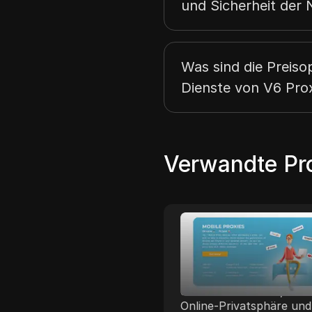
und Sicherheit der 
Was sind die Preiso
Dienste von V6 Pro
Verwandte Pr
Zyte
Z-Proxy
use der All-in-One, KI-
Z-Proxy bietet
ützten Web-Scraping-
fortschrittliche mobile 
tform und eines
Dienste, die für Benutze
klassigen
entwickelt wurden, die
nlieferteams. Ihre
Online-Privatsphäre und