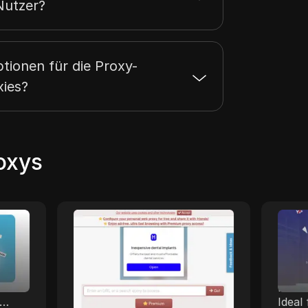
Nutzer?
ptionen für die Proxy-
xies?
oxys
YouTubeUnblocked
Yo
youtubeunblocked ist der
YourP
Proxy-
fortschrittlichste YouTube-
dediz
r
Proxy. Es ist ein
und g
unkomplizierter Service, der
blitz
es Ihnen ermöglicht, auf
Ideal