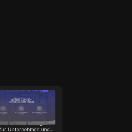
urPrivateProxy
YouProxy
rivateProxy bietet
YouProxy ist ein umfass
ierte Proxy-Lösungen
Anbieter von fortschrittl
ewährleistet sichere,
Proxy-Diensten und biet
schnelle Verbindungen.
eine breite Palette von
 für Unternehmen und
Lösungen, einschließlich