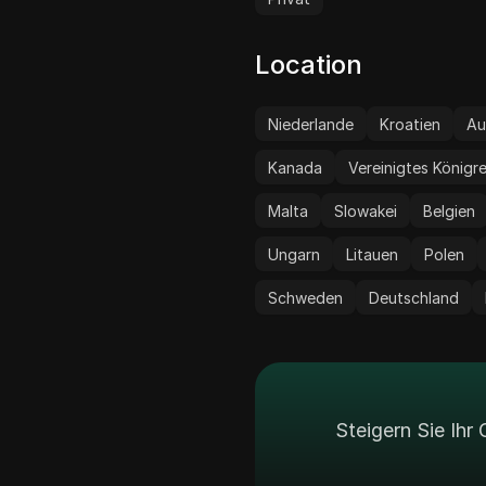
verschiedenen Anwend
gewährleistet.
Location
Niederlande
Kroatien
Au
Kanada
Vereinigtes Königr
Malta
Slowakei
Belgien
Ungarn
Litauen
Polen
Schweden
Deutschland
Steigern Sie Ih