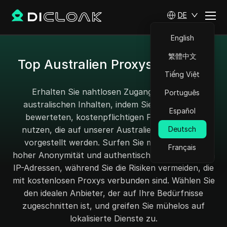
DE
English
繁體中文
Top Australien Proxys für 2025
Tiếng Việt
Erhalten Sie nahtlosen Zugang zu lokalen
Português
australischen Inhalten, indem Sie unsere hoch
Español
bewerteten, kostenpflichtigen Proxy-Dienste
nutzen, die auf unserer Australien-Proxy-Seite
Deutsch
vorgestellt werden. Surfen Sie mit Vertrauen,
Français
hoher Anonymität und authentischen australischen
IP-Adressen, während Sie die Risiken vermeiden, die
mit kostenlosen Proxys verbunden sind. Wählen Sie
den idealen Anbieter, der auf Ihre Bedürfnisse
zugeschnitten ist, und greifen Sie mühelos auf
lokalisierte Dienste zu.