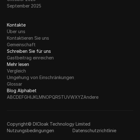
September 2025
Kontakte
Über uns
Kontaktieren Sie uns
Gemeinschaft
Schreiben Sie für uns
Gastbeitrag einreichen
Mehr lesen
Vergleich
Umgehung von Einschränkungen
Glossar
Blog Alphabet
A
B
C
D
E
F
G
H
I
J
K
L
M
N
O
P
Q
R
S
T
U
V
W
X
Y
Z
Andere
Copyright© DICloak Technology Limited
Nutzungsbedingungen
Datenschutzrichtlinie