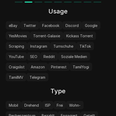
Management, während Ihre Identität
geschützt bleibt.
Usage
eBay
Twitter
Facebook
Discord
Google
YesMovies
Torrent-Galaxie
Kickass Torrent
Scraping
Instagram
Turnschuhe
TikTok
YouTube
SEO
Reddit
Soziale Medien
Craigslist
Amazon
Pinterest
TamilYogi
TamilMV
Telegram
Type
Mobil
Drehend
ISP
Frei
Wohn-
Rechenzentrum
Bezahlt
Engagiert
Geteilt