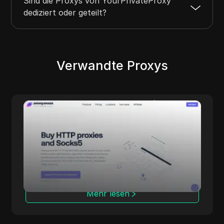
Sind die Proxys von YourPrivateProxy
dediziert oder geteilt?
Verwandte Proxys
Anonymous Proxies
Anonymous Proxies bietet konfigurierbare
Proxy-Lösungen für alle, die Wert auf
Datenschutz, Performance und fein
abgestimmte Kontrolle legen. Mit
Rechenzentrums- und Residential-
Netzwerken, mehreren Protokollen und
Abdeckung in über 100 Ländern eignet sich
Mehr lesen
der Dienst für Aufgaben wie
Anzeigenprüfung, Marktforschung,
Automatisierung und Multi-Account-