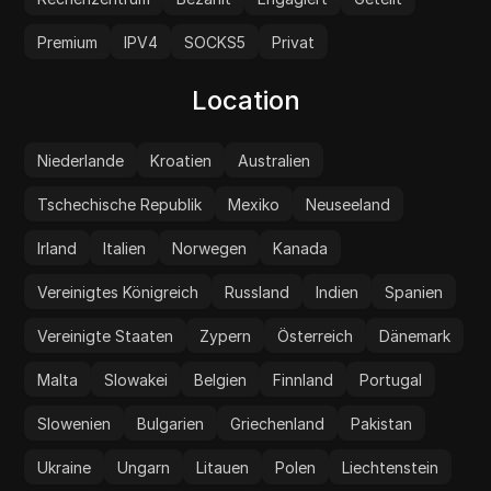
Premium
IPV4
SOCKS5
Privat
Location
Niederlande
Kroatien
Australien
Tschechische Republik
Mexiko
Neuseeland
Irland
Italien
Norwegen
Kanada
Vereinigtes Königreich
Russland
Indien
Spanien
Vereinigte Staaten
Zypern
Österreich
Dänemark
Malta
Slowakei
Belgien
Finnland
Portugal
Slowenien
Bulgarien
Griechenland
Pakistan
Ukraine
Ungarn
Litauen
Polen
Liechtenstein