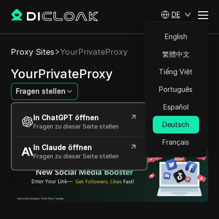
DE
English
Proxy Sites
YourPrivateProxy
繁體中文
YourPrivateProxy
Tiếng Việt
Português
Fragen stellen
Español
Engagierter, hochgeschwindigkeits Proxy-
In ChatGPT öffnen
Service, der sichere IP-Verbindungen
Deutsch
Fragen zu dieser Seite stellen
gewährleistet.
Français
In Claude öffnen
Fragen zu dieser Seite stellen