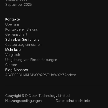
September 2025
Kontakte
Über uns
Kontaktieren Sie uns
Gemeinschaft
Schreiben Sie für uns
Gastbeitrag einreichen
Mehr lesen
Vergleich
Umgehung von Einschränkungen
Glossar
Blog Alphabet
A
B
C
D
E
F
G
H
I
J
K
L
M
N
O
P
Q
R
S
T
U
V
W
X
Y
Z
Andere
Copyright© DICloak Technology Limited
Nutzungsbedingungen
Datenschutzrichtlinie