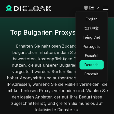
DE
English
繁體中文
Top Bulgarien Proxys für 2025
Tiếng Việt
Erhalten Sie nahtlosen Zugang zu lokalen
Português
bulgarischen Inhalten, indem Sie unsere hoch
Español
bewerteten, kostenpflichtigen Proxy-Dienste
nutzen, die auf unserer Bulgarien-Proxy-Seite
Deutsch
vorgestellt werden. Surfen Sie mit Vertrauen,
Français
hoher Anonymität und authentischen bulgarischen
IP-Adressen, während Sie die Risiken vermeiden, die
mit kostenlosen Proxys verbunden sind. Wählen Sie
den idealen Anbieter, der auf Ihre Bedürfnisse
zugeschnitten ist, und greifen Sie mühelos auf
lokalisierte Dienste zu.