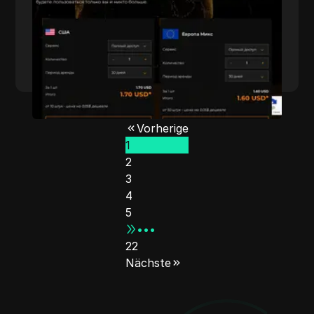
Mehr lesen
Vorherige
1
2
3
4
5
•••
22
Nächste