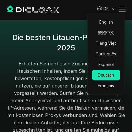
DE
English
繁體中文
Die besten Litauen-Proxys für
Tiếng Việt
2025
Português
Erhalten Sie nahtlosen Zugang zu lokalen
Español
litauischen Inhalten, indem Sie unsere hoch
Deutsch
bewerteten, kostenpflichtigen Proxy-Dienste
nutzen, die auf unserer Litauen-Proxy-Seite
Français
vorgestellt werden. Surfen Sie mit Vertrauen,
hoher Anonymität und authentischen litauischen
IP-Adressen, während Sie die Risiken vermeiden, die
mit kostenlosen Proxys verbunden sind. Wählen Sie
den idealen Anbieter, der auf Ihre Bedürfnisse
zugeschnitten ist, und greifen Sie mühelos auf