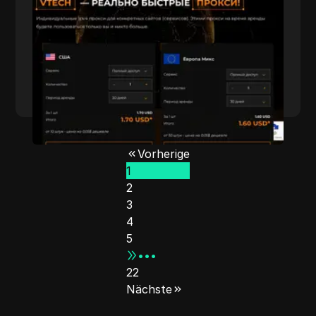
alles für ihre Kunden tun!
Mehr lesen
Vorherige
1
2
3
4
5
•••
22
Nächste