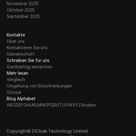
November 2025
Oktober 2025
September 2025
Kontakte
Über uns
Kontaktieren Sie uns
Gemeinschaft
Schreiben Sie für uns
Gastbeitrag einreichen
Mehr lesen
Vergleich
Umgehung von Einschränkungen
Glossar
Blog Alphabet
A
B
C
D
E
F
G
H
I
J
K
L
M
N
O
P
Q
R
S
T
U
V
W
X
Y
Z
Andere
Copyright© DICloak Technology Limited