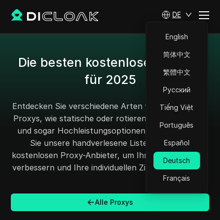
DE
English
简体中文
Die besten kostenlosen Proxys
繁體中文
für 2025
Русский
Entdecken Sie verschiedene Arten von kostenlosen
Tiếng Việt
Proxys, wie statische oder rotierende Alternativen,
Português
und sogar Hochleistungsoptionen. Durchstöbern
Sie unsere handverlesene Liste der besten
Español
kostenlosen Proxy-Anbieter, um Ihr Surferlebnis zu
Deutsch
verbessern und Ihre individuellen Ziele zu erreichen.
Français
Alle Proxys