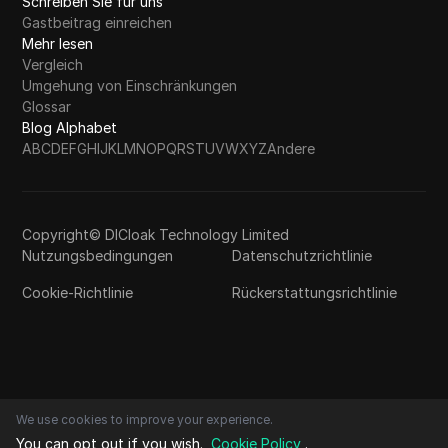
Schreiben Sie für uns
Gastbeitrag einreichen
Mehr lesen
Vergleich
Umgehung von Einschränkungen
Glossar
Blog Alphabet
A
B
C
D
E
F
G
H
I
J
K
L
M
N
O
P
Q
R
S
T
U
V
W
X
Y
Z
Andere
Copyright© DICloak Technology Limited
Nutzungsbedingungen
Datenschutzrichtlinie
Cookie-Richtlinie
Rückerstattungsrichtlinie
We use cookies to improve your experience.
You can opt out if you wish.
Cookie Policy
.