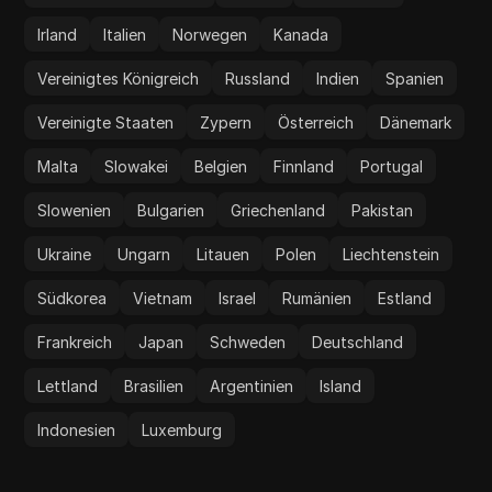
Irland
Italien
Norwegen
Kanada
Vereinigtes Königreich
Russland
Indien
Spanien
Vereinigte Staaten
Zypern
Österreich
Dänemark
Malta
Slowakei
Belgien
Finnland
Portugal
Slowenien
Bulgarien
Griechenland
Pakistan
Ukraine
Ungarn
Litauen
Polen
Liechtenstein
Südkorea
Vietnam
Israel
Rumänien
Estland
Frankreich
Japan
Schweden
Deutschland
Lettland
Brasilien
Argentinien
Island
Indonesien
Luxemburg