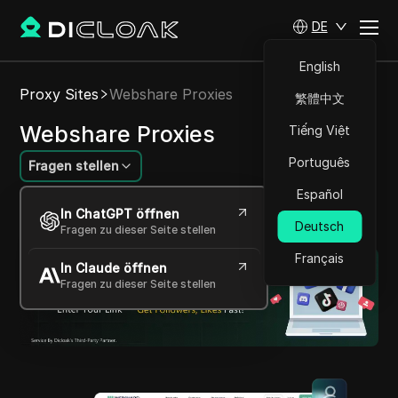
DE
English
Proxy Sites
Webshare Proxies
繁體中文
Webshare Proxies
Tiếng Việt
Português
Fragen stellen
Español
Zuverlässige, Hochgeschwindigkeits-Proxy-
In ChatGPT öffnen
Lösungen für vielfältige Bedürfnisse
Deutsch
Fragen zu dieser Seite stellen
Français
In Claude öffnen
Fragen zu dieser Seite stellen