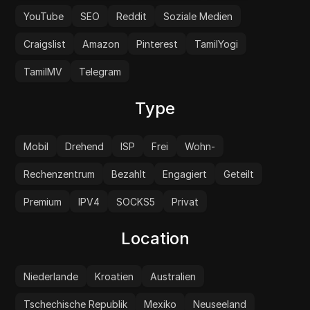
YouTube
SEO
Reddit
Soziale Medien
Craigslist
Amazon
Pinterest
TamilYogi
TamilMV
Telegram
Type
Mobil
Drehend
ISP
Frei
Wohn-
Rechenzentrum
Bezahlt
Engagiert
Geteilt
Premium
IPV4
SOCKS5
Privat
Location
Niederlande
Kroatien
Australien
Tschechische Republik
Mexiko
Neuseeland