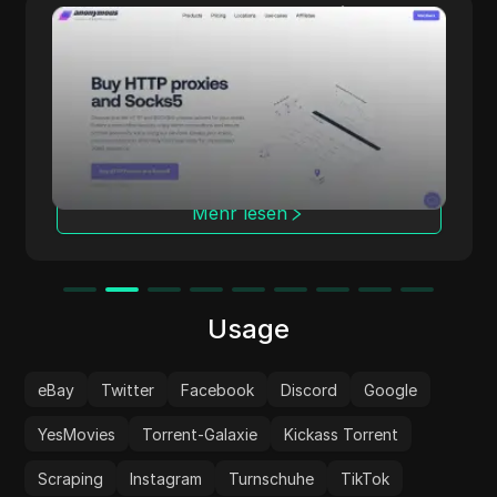
Anonymous Proxies
Anonymous Proxies bietet konfigurierbare
Proxy-Lösungen für alle, die Wert auf
Datenschutz, Performance und fein
abgestimmte Kontrolle legen. Mit
Rechenzentrums- und Residential-
Netzwerken, mehreren Protokollen und
Abdeckung in über 100 Ländern eignet sich
Mehr lesen
der Dienst für Aufgaben wie
Anzeigenprüfung, Marktforschung,
Automatisierung und Multi-Account-
Management, während Ihre Identität
geschützt bleibt.
Usage
eBay
Twitter
Facebook
Discord
Google
YesMovies
Torrent-Galaxie
Kickass Torrent
Scraping
Instagram
Turnschuhe
TikTok