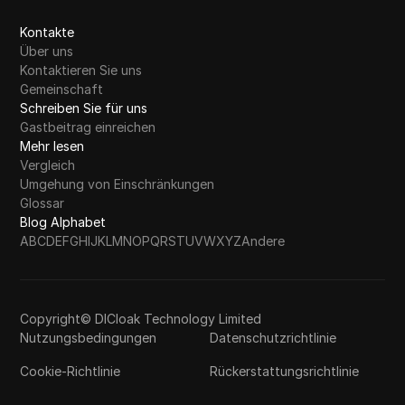
Kontakte
Über uns
Kontaktieren Sie uns
Gemeinschaft
Schreiben Sie für uns
Gastbeitrag einreichen
Mehr lesen
Vergleich
Umgehung von Einschränkungen
Glossar
Blog Alphabet
A
B
C
D
E
F
G
H
I
J
K
L
M
N
O
P
Q
R
S
T
U
V
W
X
Y
Z
Andere
Copyright© DICloak Technology Limited
Nutzungsbedingungen
Datenschutzrichtlinie
Cookie-Richtlinie
Rückerstattungsrichtlinie