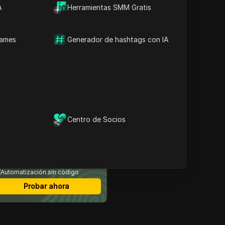
A
Herramientas SMM Gratis
Contenido
¿Se puede minar Solana?
Formas de obtener Solana
names
Generador de hashtags con IA
Los beneficios y riesgos
de hacer staking de
Solana
Formas alternativas de
obtener Solana
Preguntas frecuentes
sobre la minería de Solana
Conclusión
Centro de Socios
avegador antidetección
ás seguro
Multi-login
Miembros ilimitados
Automatización sin código
Probar ahora