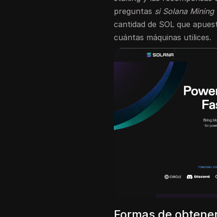
preguntas
si Solana Mining 
cantidad de SOL que apues
cuántas máquinas utilices.
Formas de obtene