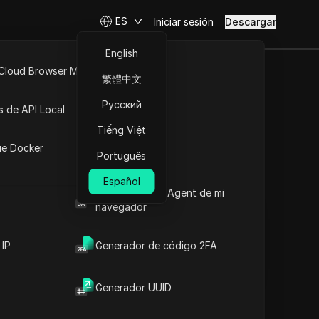
ES
Iniciar sesión
Descargar
English
 Cloud Browser MCP
繁體中文
a guía
API Abierta
Русский
s de API Local
Tiếng Việt
iones
ue Docker
Português
Hacer preguntas
Español
Cuál es el User Agent de mi
Abrir en ChatGPT
Copy Link
navegador
Hacer preguntas sobre esta página
Abrir en Claude
 IP
Generador de código 2FA
Hacer preguntas sobre esta página
Generador UUID