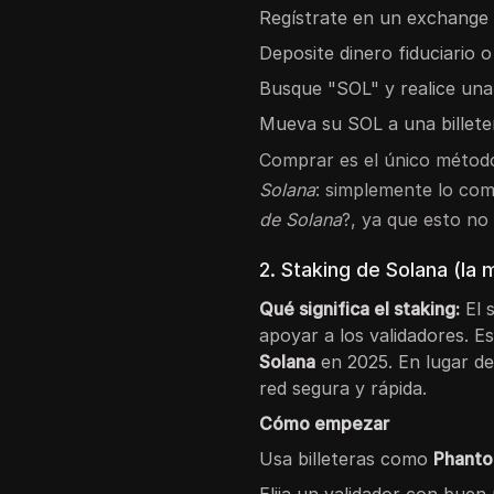
Regístrate en un exchange y 
Deposite dinero fiduciario o
Busque "SOL" y realice un
Mueva su SOL a una billete
Comprar es el único métod
Solana
: simplemente lo co
de Solana
?, ya que esto no
2. Staking de Solana (la
Qué significa el staking:
El 
apoyar a los validadores. 
Solana
en 2025. En lugar d
red segura y rápida.
Cómo empezar
Usa billeteras como
Phanto
Elija un validador con buen