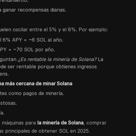
 ganar recompensas diarias.
elen oscilar entre el 5% y el 8%. Por ejemplo:
al 6% APY = ~6 SOL al año.
APY = ~70 SOL por año.
eguntan
¿Es rentable la minería de Solana?
La
uede ser rentable porque obtienes ingresos
ens.
rma más cercana de minar Solana
es como pagos de minería.
stosas.
a.
ar máquinas para
la minería de Solana
, comprar
as principales de obtener SOL en 2025.