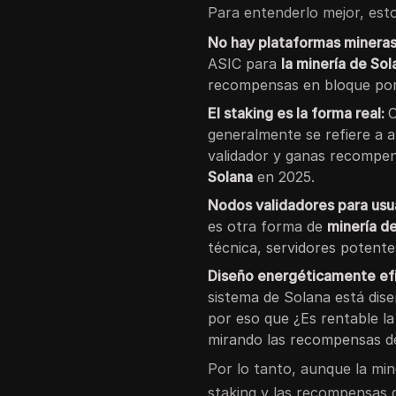
Para entenderlo mejor, esto
No hay plataformas mineras
ASIC para
la minería de Sol
recompensas en bloque por 
El staking es la forma real:
C
generalmente se refiere a 
validador y ganas recompen
Solana
en 2025.
Nodos validadores para usu
es otra forma de
minería d
técnica, servidores potent
Diseño energéticamente ef
sistema de Solana está dise
por eso que ¿Es rentable l
mirando las recompensas de
Por lo tanto, aunque la mine
staking y las recompensas d