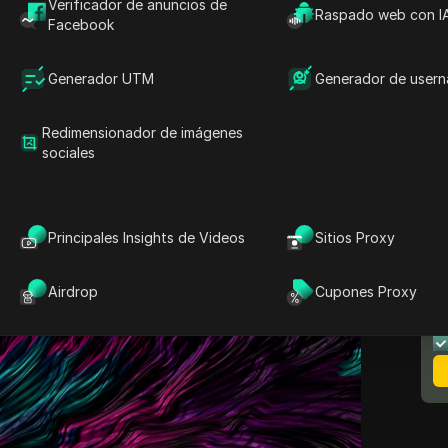
Verificador de anuncios de
Raspado web con I
Facebook
a de Solana
llama la atención porque muchos
anera de ganar SOL sin gastar demasiado. En
Generador UTM
Generador de user
ía de Solana
suelen explicar el staking, los
 que sustituyen a la minería de estilo antiguo.
Redimensionador de imágenes
ravés de la imagen completa. Veremos si la
sociales
e, cómo funciona realmente y qué métodos
 para hacer crecer su SOL. Al final, sabrá cómo
a
hoy en día y si puede ser una
opción rentable
Principales Insights de Videos
Sitios Proxy
N
m
Airdrop
Cupones Proxy