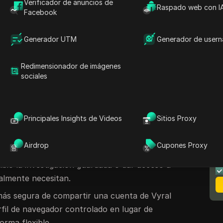
Verificador de anuncios de
 surge la misma pregunta:
Raspado web con I
Facebook
io de sesión de Vyral?"
Vyral está hecho para la velocidad. Los
Generador UTM
Generador de user
tectar productos en tendencia, estudiar vídeos
convertir la investigación en ideas de
Redimensionador de imágenes
sociales
as trabajan en el mismo flujo de trabajo en
perdicio mantener la investigación bloqueada
a persona.
Principales Insights de Videos
Sitios Proxy
o de cuenta
de Vyral puede fallar rápidamente
N
la contraseña en un chat grupal. Puedes
m
Airdrop
Cupones Proxy
 comprobaciones de seguridad adicionales,
mbió la investigación guardada o dar acceso a
almente necesitan.
 más segura de compartir una cuenta de Vyral
fil de navegador controlado en lugar de
orma flexible.