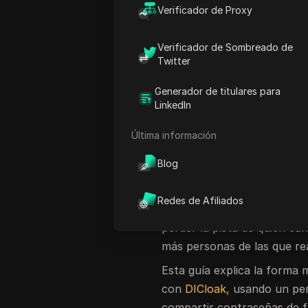
Suele ser entonces cuando
Verificador de Proxy
"¿Podemos compartir el inic
Verificador de Sombreado de
Es una pregunta razonable. 
Twitter
equipos la utilizan para de
Generador de titulares para
virales, guardar ejemplos y 
LinkedIn
contenido. Si varias person
TikTok Shop, parece un des
Última información
en el navegador de una sol
Blog
Pero un
recurso compartid
si el único plan es enviar 
Redes de Afiliados
exponer el acceso, activar
perder la pista de quién ca
más personas de las que re
Esta guía explica la forma
con
DICloak
, usando un per
compartir contraseñas de f