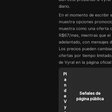
diario.
En el momento de escribir e
muestra opciones promocion
muestra como una oferta 
R$67/mes, mientras que el
adelantado, con mensajes d
Los precios pueden cambiar
ofertas por tiempo limitado
de Vyral en la página ofici
Pl
a
n
d
Señales de
e
página pública
V
y