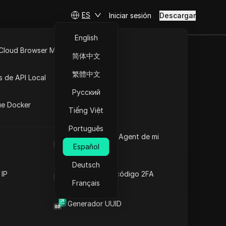
ES
Iniciar sesión
Descargar
English
 Cloud Browser MCP
简体中文
de forma
API Abierta
繁體中文
s de API Local
raseña
Русский
iones
ue Docker
Tiếng Việt
Hacer preguntas
Português
Cuál es el User Agent de mi
Abrir en ChatGPT
Copy Link
navegador
Español
Hacer preguntas sobre esta página
Deutsch
Abrir en Claude
 IP
Generador de código 2FA
Hacer preguntas sobre esta página
Français
Generador UUID