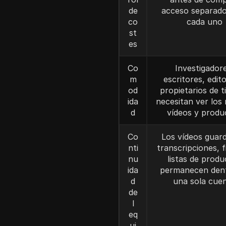
de
acceso separado
co
cada uno
st
es
Co
Investigador
m
escritores, edit
od
propietarios de t
ida
necesitan ver los
d
vídeos y produ
Co
Los vídeos guar
nti
transcripciones, f
nu
listas de produ
ida
permanecen den
d
una sola cue
de
l
eq
ui