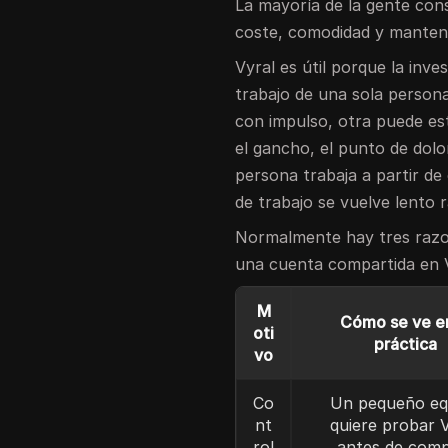
La mayoría de la gente cons
coste, comodidad y mantener
Vyral es útil porque la inv
trabajo de una sola perso
con impulso, otra puede est
el gancho, el punto de dolor
persona trabaja a partir de 
de trabajo se vuelve lento 
Normalmente hay tres razo
una cuenta compartida en V
M
Cómo se ve en
oti
práctica
vo
Co
Un pequeño eq
nt
quiere probar 
rol
antes de com