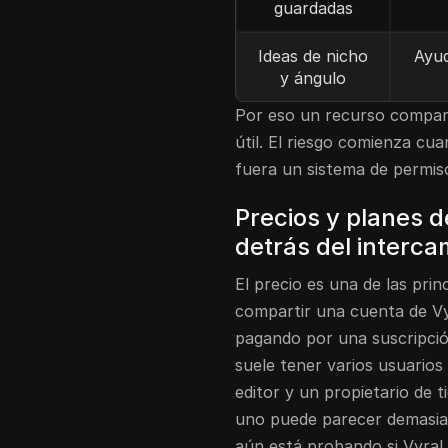
guardadas
Ideas de nicho
Ayud
y ángulo
Por eso un recurso compart
útil. El riesgo comienza cu
fuera un sistema de permis
Precios y planes d
detrás del interca
El precio es una de las pri
compartir una cuenta de Vyr
pagando por una suscripci
suele tener varios usuarios 
editor y un propietario de
uno puede parecer demasia
aún está probando si Vyral 