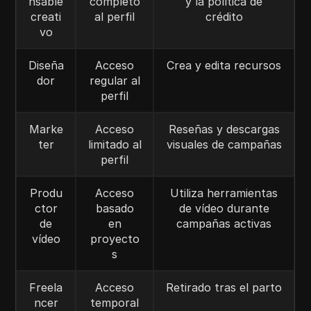
nsable
completo
y la política de
creati
al perfil
crédito
vo
Diseña
Acceso
Crea y edita recursos
dor
regular al
perfil
Marke
Acceso
Reseñas y descargas
ter
limitado al
visuales de campañas
perfil
Produ
Acceso
Utiliza herramientas
ctor
basado
de vídeo durante
de
en
campañas activas
vídeo
proyecto
s
Freela
Acceso
Retirado tras el parto
ncer
temporal