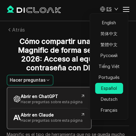
ES
English
Atrás
简体中文
Cómo compartir una cuenta
繁體中文
Magnific de forma segura en
Русский
2026: Acceso al equipo sin
contraseña con DICloak
Tiếng Việt
Português
Hacer preguntas
Español
Sandra Anderson
Abrir en ChatGPT
07 jul 2026
7
minuto de lectura
Deutsch
Hacer preguntas sobre esta página
Compartir con
Français
Abrir en Claude
Copy Link
Hacer preguntas sobre esta página
Magnific es el tipo de herramienta que no se queda mucho