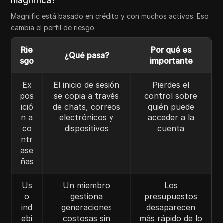
magnífica?
Magnific está basado en crédito y con muchos activos. Eso
cambia el perfil de riesgo.
Rie
Por qué es
¿Qué pasa?
sgo
importante
Ex
El inicio de sesión
Pierdes el
pos
se copia a través
control sobre
ició
de chats, correos
quién puede
n a
electrónicos y
acceder a la
co
dispositivos
cuenta
ntr
ase
ñas
Us
Un miembro
Los
o
gestiona
presupuestos
ind
generaciones
desaparecen
ebi
costosas sin
más rápido de lo