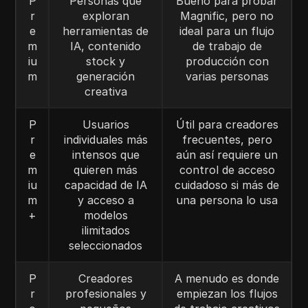
P
Personas que
Bueno para probar
r
exploran
Magnific, pero no
e
herramientas de
ideal para un flujo
m
IA, contenido
de trabajo de
iu
stock y
producción con
m
generación
varias personas
creativa
P
Usuarios
Útil para creadores
r
individuales más
frecuentes, pero
e
intensos que
aún así requiere un
m
quieren más
control de acceso
iu
capacidad de IA
cuidadoso si más de
m
y acceso a
una persona lo usa
+
modelos
ilimitados
seleccionados
P
Creadores
A menudo es donde
r
profesionales y
empiezan los flujos