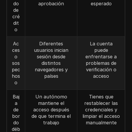
do
aprobación
esperado
de
cré
dit
o
Ac
Diferentes
La cuenta
ces
usuarios inician
puede
o
sesión desde
enfrentarse a
sos
distintos
problemas de
pec
navegadores y
verificación o
hos
países
acceso
o
Baj
Un autónomo
Tienes que
a
mantiene el
restablecer las
de
acceso después
credenciales y
bor
de que termina el
limpiar el acceso
do
trabajo
manualmente
déb