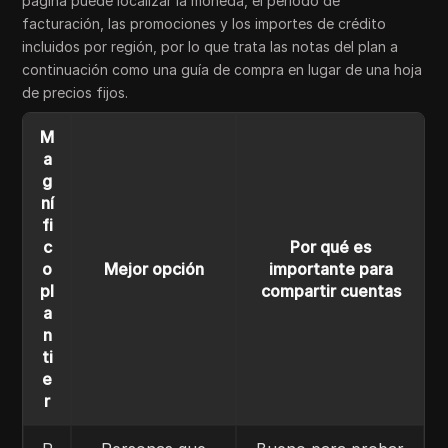
página puede localizar la moneda, el periodo de
facturación, las promociones y los importes de crédito
incluidos por región, por lo que trata las notas del plan a
continuación como una guía de compra en lugar de una hoja
de precios fijos.
M
a
g
ní
fi
c
Por qué es
o
Mejor opción
importante para
pl
compartir cuentas
a
n
ti
e
r