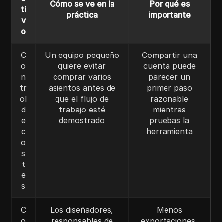
Cómo se ve en la
Por qué es
ti
práctica
importante
v
o
C
Un equipo pequeño
Compartir una
o
quiere evitar
cuenta puede
n
comprar varios
parecer un
tr
asientos antes de
primer paso
ol
que el flujo de
razonable
d
trabajo esté
mientras
e
demostrado
pruebas la
c
herramienta
o
s
t
e
s
C
Los diseñadores,
Menos
o
responsables de
exportaciones,