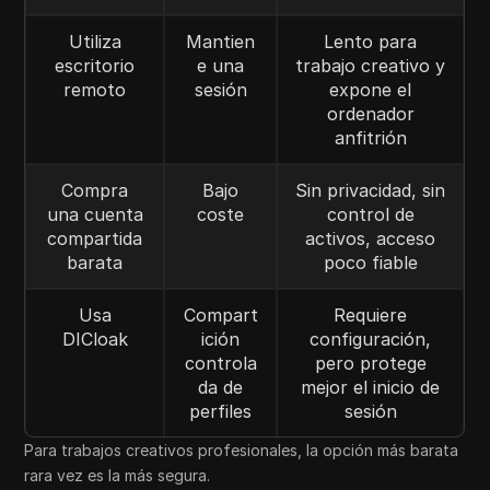
Utiliza
Mantien
Lento para
escritorio
e una
trabajo creativo y
remoto
sesión
expone el
ordenador
anfitrión
Compra
Bajo
Sin privacidad, sin
una cuenta
coste
control de
compartida
activos, acceso
barata
poco fiable
Usa
Compart
Requiere
DICloak
ición
configuración,
controla
pero protege
da de
mejor el inicio de
perfiles
sesión
Para trabajos creativos profesionales, la opción más barata
rara vez es la más segura.