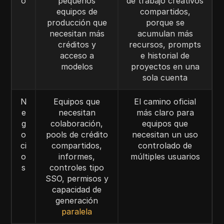
o
pequeños
de trabajo creativos
equipos de
compartidos,
producción que
porque se
necesitan más
acumulan más
créditos y
recursos, prompts
acceso a
e historial de
modelos
proyectos en una
sola cuenta
N
Equipos que
El camino oficial
e
necesitan
más claro para
g
colaboración,
equipos que
o
pools de crédito
necesitan un uso
ci
compartidos,
controlado de
o
informes,
múltiples usuarios
s
controles tipo
SSO, permisos y
capacidad de
generación
paralela