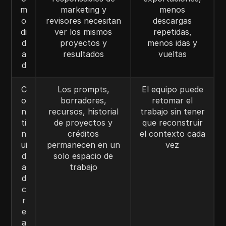
m
marketing y
menos
o
revisores necesitan
descargas
di
ver los mismos
repetidas,
d
proyectos y
menos idas y
a
resultados
vueltas
d
C
Los prompts,
El equipo puede
o
borradores,
retomar el
n
recursos, historial
trabajo sin tener
ti
de proyectos y
que reconstruir
n
créditos
el contexto cada
ui
permanecen en un
vez
d
solo espacio de
a
trabajo
d
c
r
e
a