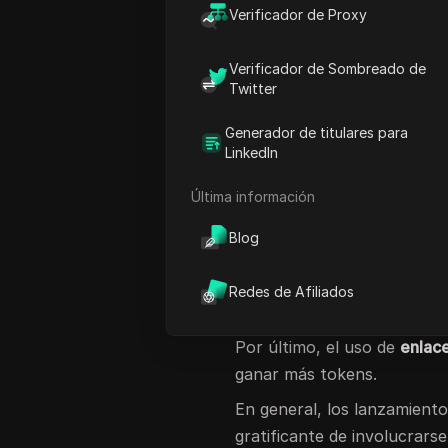
utilizan para promocionar 
Verificador de Proxy
usuarios leales. Los airdr
criptográficas
sin gastar di
Verificador de Sombreado de
Twitter
En 2025, se espera que los
emocionantes. Muchos proy
Generador de titulares para
de estos lanzamientos aére
LinkedIn
¡Imagínese obtener tokens 
Última información
eso es importante saber có
Blog
Para calificar para los me
hacer algunas cosas. Primer
Redes de Afiliados
Esto se llama
tokens de par
deba unirse a una comunidad
Por último, el uso de
enlace
ganar más tokens.
En general, los lanzamient
gratificante de involucrars