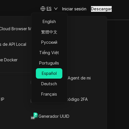
ES
Iniciar sesión
Descargar
English
 Cloud Browser MCP
繁體中文
en 2025:
API Abierta
Русский
s de API Local
Tiếng Việt
iones
ue Docker
Português
Hacer preguntas
Español
Cuál es el User Agent de mi
Abrir en ChatGPT
Copy Link
navegador
Deutsch
Hacer preguntas sobre esta página
Français
Abrir en Claude
 IP
Generador de código 2FA
Hacer preguntas sobre esta página
Generador UUID