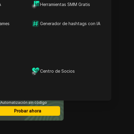
A
Herramientas SMM Gratis
Contenido
¿Qué es un Airdrop y por
qué es importante?
names
Generador de hashtags con IA
Descripción general del
Airdrop 2025
Pasos para calificar para
el Airdrop 2025
Estrategias para aumentar
sus ganancias de airdrop
Reflexiones finales sobre
el airdrop de 2025
Centro de Socios
avegador antidetección
ás seguro
Multi-login
Miembros ilimitados
Automatización sin código
Probar ahora