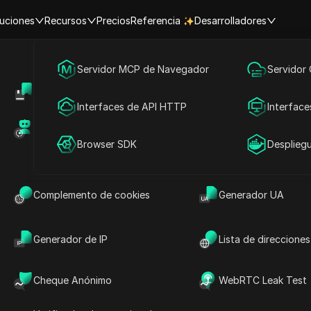
uciones
Recursos
Precios
Referencia
Desarrolladores
Marketing en redes sociales
Servidor MCP de Navegador
Servidor
lificar para el mejor airdrop 
Centro de Ayuda
Compartir cuenta
Publicidad
Interfaces de API HTTP
Interface
una guía completa
Mercado de RPA (MCP)
Mercado de extens
Compartir cuenta
Browser SDK
Desplieg
de lectura
Compartir con
Complemento de cookies
Generador UA
Generador de IP
Lista de direcciones
p y por qué es importante?
n una forma para que los proyectos de
Cheque Anónimo
WebRTC Leak Test
tokens gratuitos a los usuarios. A menudo se