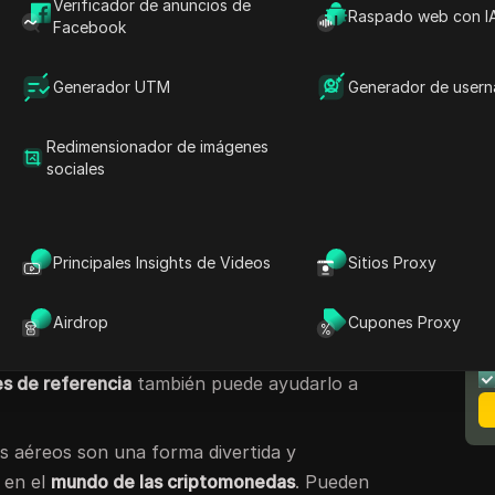
Verificador de anuncios de
nuevos proyectos o recompensar a los
Raspado web con I
Facebook
ops pueden ayudarlo a ganar
recompensas
nero. ¡Por eso son tan populares!
Generador UTM
Generador de user
 lanzamientos aéreos sean aún más
ectos planean lanzar sus tokens, y ser parte
Redimensionador de imágenes
os puede generar grandes ganancias.
sociales
que podrían aumentar su valor 100 veces! Por
mo calificar para los lanzamientos aéreos.
jores lanzamientos aéreos, generalmente debe
Principales Insights de Videos
Sitios Proxy
o, es posible que deba tener ciertos tokens.
N
m
ticipación
Airdrop
. En segundo lugar, es posible que
Cupones Proxy
 o seguir el proyecto en las redes sociales.
s de referencia
también puede ayudarlo a
os aéreos son una forma divertida y
e en el
mundo de las criptomonedas
. Pueden