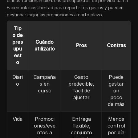
diarios funcionan bien. Los presupuestos de por vida dan a
Facebook más libertad para repartir tus gastos y pueden
gestionar mejor las promociones a corto plazo.
Tip
o de
pres
Cuándo
Pros
Contras
upu
utilizarlo
est
o
Diari
Campaña
Gasto
Puede
o
s en
predecible,
gastar
curso
fácil de
un
ajustar
poco
de más
Vida
Promoci
Entrega
Menos
ones/eve
flexible,
control
ntos a
conjunto
por día