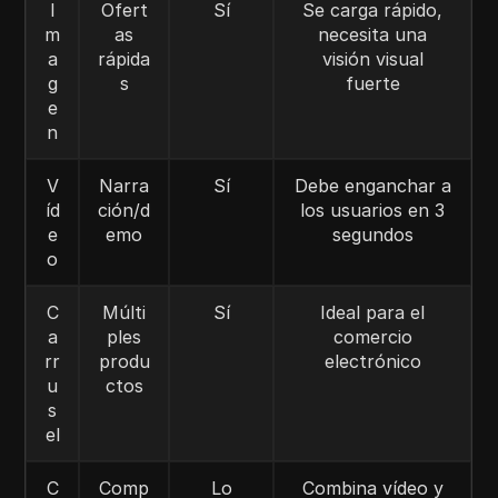
I
Ofert
Sí
Se carga rápido,
m
as
necesita una
a
rápida
visión visual
g
s
fuerte
e
n
V
Narra
Sí
Debe enganchar a
íd
ción/d
los usuarios en 3
e
emo
segundos
o
C
Múlti
Sí
Ideal para el
a
ples
comercio
rr
produ
electrónico
u
ctos
s
el
C
Comp
Lo
Combina vídeo y