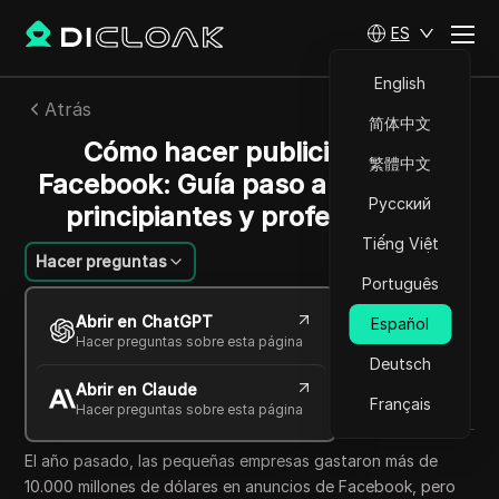
ES
English
Atrás
简体中文
Cómo hacer publicidad en
繁體中文
Facebook: Guía paso a paso para
Русский
principiantes y profesionales
Tiếng Việt
Hacer preguntas
Português
João Silva
Abrir en ChatGPT
Español
05 jun 2026
8
minuto de lectura
Hacer preguntas sobre esta página
Compartir con
Deutsch
Abrir en Claude
Copy Link
Français
Hacer preguntas sobre esta página
El año pasado, las pequeñas empresas gastaron más de
10.000 millones de dólares en anuncios de Facebook, pero