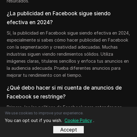
resultados.
¿La publicidad en Facebook sigue siendo
efectiva en 2024?
Sí, la publicidad en Facebook sigue siendo efectiva en 2024,
especialmente si sabes cómo hacer publicidad en Facebook
con la segmentación y creatividad adecuadas. Muchas
industrias siguen viendo rendimientos sólidos. Utiliza
imágenes claras, titulares sencillos y enfoca tus anuncios en
la audiencia adecuada. Prueba diferentes anuncios para
mejorar tu rendimiento con el tiempo.
¿Qué debo hacer si mi cuenta de anuncios de
Facebook se restringe?
Primero, lee las políticas de Facebook para entender por
We use cookies to improve your experience.
qué tu cuenta fue restringida. Apelad la decisión a través
You can opt out if you wish.
Cookie Policy
.
del soporte de Facebook si creéis que es un error. Revisa tus
anuncios para detectar problemas de cumplimiento, como
Accept
contenido restringido o afirmaciones engañosas. Seguir una