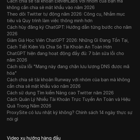
Cách chia sẻ tài khoản ElevenLabs với nhóm của bạn mà
không cần chia sẻ mật khẩu vào năm 2026
Theo dõi Twitter tự động năm 2026: Công cụ, Nhắm mục
tiêu và Quy trình làm việc thông minh hơn
Cách hủy đăng ký ChatGPT: Hướng dẫn từng bước cho năm
2026
Giảm Giá Học Viên ChatGPT 2026: Những Gì Đang Tồn Tại,
Cách Tiết Kiệm Và Chia Sẻ Tài Khoản An Toàn Hơn
ChatGPT hiện đang hoạt động đầy đủ: 7 bản sửa lỗi cho
năm 2026
Cách sửa lỗi "Mạng này đang chặn lưu lượng DNS được mã
hóa"
Cách chia sẻ tài khoản Runway với nhóm của bạn mà không
cần chia sẻ mật khẩu vào năm 2026
Cách sử dụng Tìm kiếm Nâng cao Twitter năm 2026
Cách Quản Lý Nhiều Tài Khoản Trực Tuyến An Toàn và Hiệu
Quả Trong Năm 2026
ProxySite có lưu nhật ký không? Chính sách 14 ngày thực sự
nói gì
Video xu hướng hàng đầu