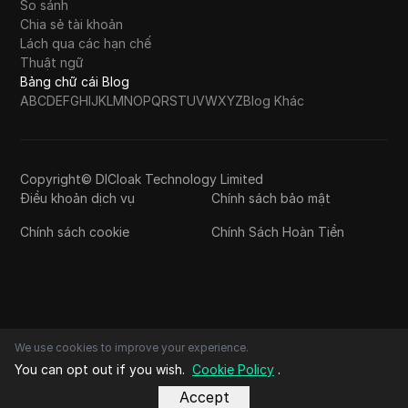
So sánh
Chia sẻ tài khoản
Lách qua các hạn chế
Thuật ngữ
Bảng chữ cái Blog
A
B
C
D
E
F
G
H
I
J
K
L
M
N
O
P
Q
R
S
T
U
V
W
X
Y
Z
Blog Khác
Copyright© DICloak Technology Limited
Điều khoản dịch vụ
Chính sách bảo mật
Chính sách cookie
Chính Sách Hoàn Tiền
We use cookies to improve your experience.
You can opt out if you wish.
Cookie Policy
.
Accept