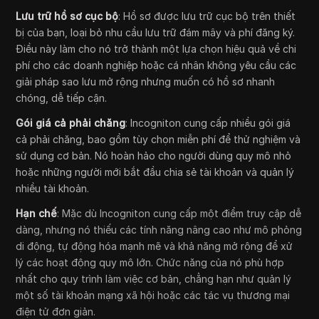
Lưu trữ hồ sơ cục bộ
: Hồ sơ được lưu trữ cục bộ trên thiết
bị của bạn, loại bỏ nhu cầu lưu trữ đám mây và phí đăng ký.
Điều này làm cho nó trở thành một lựa chọn hiệu quả về chi
phí cho các doanh nghiệp hoặc cá nhân không yêu cầu các
giải pháp sao lưu mở rộng nhưng muốn có hồ sơ nhanh
chóng, dễ tiếp cận.
Gói giá cả phải chăng
: Incogniton cung cấp nhiều gói giá
cả phải chăng, bao gồm tùy chọn miễn phí để thử nghiệm và
sử dụng cơ bản. Nó hoàn hảo cho người dùng quy mô nhỏ
hoặc những người mới bắt đầu chia sẻ tài khoản và quản lý
nhiều tài khoản.
Hạn chế
: Mặc dù Incogniton cung cấp một điểm truy cập dễ
dàng, nhưng nó thiếu các tính năng nâng cao như mô phỏng
di động, tự động hóa mạnh mẽ và khả năng mở rộng để xử
lý các hoạt động quy mô lớn. Chức năng của nó phù hợp
nhất cho quy trình làm việc cơ bản, chẳng hạn như quản lý
một số tài khoản mạng xã hội hoặc các tác vụ thương mại
điện tử đơn giản.