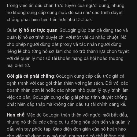
trong việc ẩn dấu chân trực tuyến của người dùng, nhưng
nó không cung cấp cùng mức độ sâu như các trình duyệt
chống phát hiện tiên tiến hơn như DICloak.
Quản
lý hồ sơ trực quan
: GoLogin giúp bạn dễ dàng tạo và
quản lý hồ sơ trình duyệt chỉ với một vài cú nhấp chuột. Nó
cho phép người dùng đặt proxy và tác nhân người dùng
riêng lẻ cho từng hồ sơ, làm cho nó trở thành lựa chọn tuyệt
vời để quản lý một số tài khoản mạng xã hội hoặc thương
mại điện tử.
Gói giá cả phải chăng
: GoLogin cung cấp cấu trúc giá cả
cạnh tranh với các gói thân thiện với ngân sách. Đối với các
doanh nhân đơn lẻ hoặc các nhóm nhỏ quản lý quy trình làm
việc cơ bản, GoLogin cung cấp giải pháp trình duyệt chống
phát hiện cấp thấp mà không cần đầu tư tài chính đáng kể.
Hạn chế
: Mặc dù GoLogin thân thiện với người mới bắt đầu,
nhưng nó thiếu các công cụ tự động hóa tiên tiến và quản lý
dấu vân tay phức tạp. Giao diện đơn giản của nó hoàn hảo
cho việc sử dụng quy mô nhỏ, nhưng nó có thể không phù