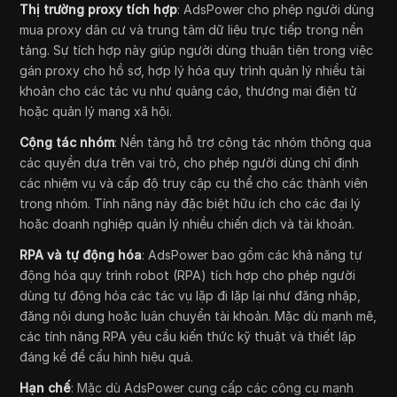
Thị trường proxy tích hợp
: AdsPower cho phép người dùng
mua proxy dân cư và trung tâm dữ liệu trực tiếp trong nền
tảng. Sự tích hợp này giúp người dùng thuận tiện trong việc
gán proxy cho hồ sơ, hợp lý hóa quy trình quản lý nhiều tài
khoản cho các tác vụ như quảng cáo, thương mại điện tử
hoặc quản lý mạng xã hội.
Cộng tác nhóm
: Nền tảng hỗ trợ cộng tác nhóm thông qua
các quyền dựa trên vai trò, cho phép người dùng chỉ định
các nhiệm vụ và cấp độ truy cập cụ thể cho các thành viên
trong nhóm. Tính năng này đặc biệt hữu ích cho các đại lý
hoặc doanh nghiệp quản lý nhiều chiến dịch và tài khoản.
RPA và tự động hóa
: AdsPower bao gồm các khả năng tự
động hóa quy trình robot (RPA) tích hợp cho phép người
dùng tự động hóa các tác vụ lặp đi lặp lại như đăng nhập,
đăng nội dung hoặc luân chuyển tài khoản. Mặc dù mạnh mẽ,
các tính năng RPA yêu cầu kiến thức kỹ thuật và thiết lập
đáng kể để cấu hình hiệu quả.
Hạn chế
: Mặc dù AdsPower cung cấp các công cụ mạnh