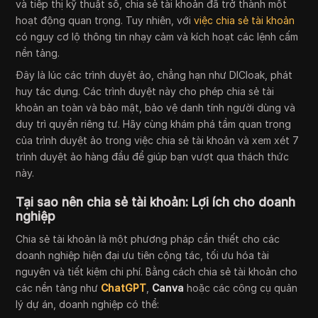
và tiếp thị kỹ thuật số, chia sẻ tài khoản đã trở thành một
hoạt động quan trọng. Tuy nhiên, với
việc chia sẻ tài khoản
có nguy cơ lộ thông tin nhạy cảm và kích hoạt các lệnh cấm
nền tảng.
Đây là lúc các trình duyệt ảo, chẳng hạn như DICloak, phát
huy tác dụng. Các trình duyệt này cho phép chia sẻ tài
khoản an toàn và bảo mật, bảo vệ danh tính người dùng và
duy trì quyền riêng tư. Hãy cùng khám phá tầm quan trọng
của trình duyệt ảo trong việc chia sẻ tài khoản và xem xét 7
trình duyệt ảo hàng đầu để giúp bạn vượt qua thách thức
này.
Tại sao nên chia sẻ tài khoản: Lợi ích cho doanh
nghiệp
Chia sẻ tài khoản là một phương pháp cần thiết cho các
doanh nghiệp hiện đại ưu tiên cộng tác, tối ưu hóa tài
nguyên và tiết kiệm chi phí. Bằng cách chia sẻ tài khoản cho
các nền tảng như
ChatGPT
,
Canva
hoặc các công cụ quản
lý dự án, doanh nghiệp có thể: