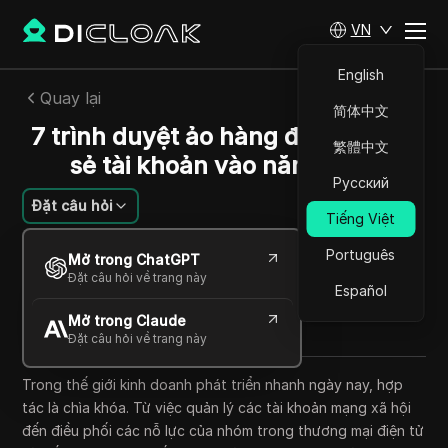
VN
English
Quay lại
简体中文
7 trình duyệt ảo hàng đầu để chia
繁體中文
sẻ tài khoản vào năm 2025
Русский
Đặt câu hỏi
Tiếng Việt
Felipe Moreira
Português
Mở trong ChatGPT
21 Th09 2025
7
Đọc trong giây phút
Đặt câu hỏi về trang này
Español
Chia sẻ với
Mở trong Claude
Copy Link
Đặt câu hỏi về trang này
Trong thế giới kinh doanh phát triển nhanh ngày nay, hợp
tác là chìa khóa. Từ việc quản lý các tài khoản mạng xã hội
đến điều phối các nỗ lực của nhóm trong thương mại điện tử