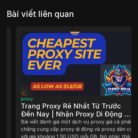
Bài viết liên quan
proxy
Trang Proxy Rẻ Nhất Từ Trước
Đến Nay | Nhận Proxy Di Động &
Proxy Cư Dân Chất Lượng Cao |
Bài viết đánh giá một dịch vụ proxy giá cả phải
Đánh Giá Supernova Proxies
chăng cung cấp proxy di động và proxy dân cư
với giá khoảng 1,50 USD mỗi GB. Nó phác thảo