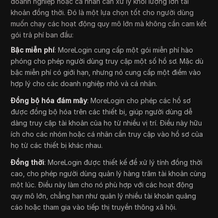
doanh nghiệp hoặc cá nhân cần xử lý khối lượng lớn tài
khoản đồng thời. Đó là một lựa chọn tốt cho người dùng
muốn chạy các hoạt động quy mô lớn mà không cần cam kết
gói trả phí ban đầu:
Bậc miễn phí
: MoreLogin cung cấp một gói miễn phí hào
phóng cho phép người dùng truy cập một số hồ sơ. Mặc dù
bậc miễn phí có giới hạn, nhưng nó cung cấp một điểm vào
hợp lý cho các doanh nghiệp nhỏ và cá nhân.
Đồng bộ hóa đám mây
: MoreLogin cho phép các hồ sơ
được đồng bộ hóa trên các thiết bị, giúp người dùng dễ
dàng truy cập tài khoản của họ từ nhiều vị trí. Điều này hữu
ích cho các nhóm hoặc cá nhân cần truy cập vào hồ sơ của
họ từ các thiết bị khác nhau.
Đồng thời
: MoreLogin được thiết kế để xử lý tính đồng thời
cao, cho phép người dùng quản lý hàng trăm tài khoản cùng
một lúc. Điều này làm cho nó phù hợp với các hoạt động
quy mô lớn, chẳng hạn như quản lý nhiều tài khoản quảng
cáo hoặc tham gia vào tiếp thị truyền thông xã hội.