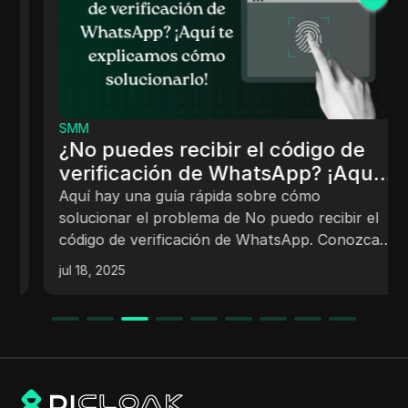
SMM
¿No puedes recibir el código de
verificación de WhatsApp? ¡Aquí
te explicamos cómo solucionarlo!
Aquí hay una guía rápida sobre cómo
solucionar el problema de No puedo recibir el
código de verificación de WhatsApp. Conozca
las razones comunes detrás del problema y
jul 18, 2025
soluciones simples para obtener su código de
verificación de manera rápida y segura.