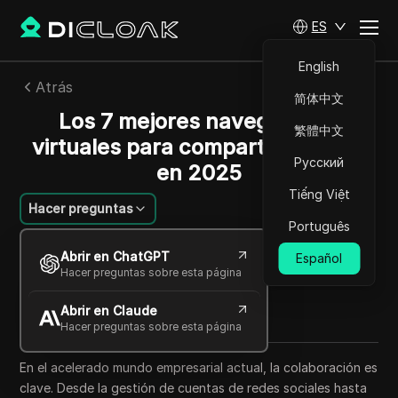
ES
English
Atrás
简体中文
Los 7 mejores navegadores
繁體中文
virtuales para compartir cuentas
Русский
en 2025
Tiếng Việt
Hacer preguntas
Português
Felipe Moreira
Abrir en ChatGPT
Español
21 sep 2025
5
minuto de lectura
Hacer preguntas sobre esta página
Compartir con
Abrir en Claude
Copy Link
Hacer preguntas sobre esta página
En el acelerado mundo empresarial actual, la colaboración es
clave. Desde la gestión de cuentas de redes sociales hasta