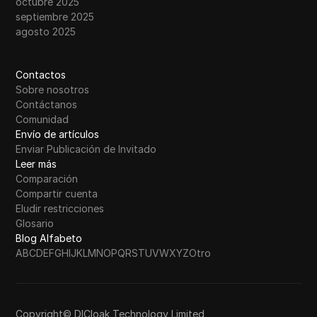
octubre 2025
septiembre 2025
agosto 2025
Contactos
Sobre nosotros
Contáctanos
Comunidad
Envío de artículos
Enviar Publicación de Invitado
Leer más
Comparación
Compartir cuenta
Eludir restricciones
Glosario
Blog Alfabeto
A
B
C
D
E
F
G
H
I
J
K
L
M
N
O
P
Q
R
S
T
U
V
W
X
Y
Z
Otro
Copyright© DICloak Technology Limited