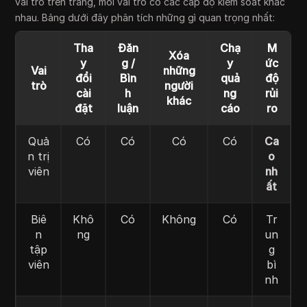
vai trò trên trang, mỗi vai trò có các cấp độ kiểm soát khác
nhau. Bảng dưới đây phân tích những gì quan trọng nhất:
Tha
Đăn
Chạ
M
Xóa
y
g /
y
ức
Vai
những
đổi
Bìn
quả
độ
trò
người
cài
h
ng
rủi
khác
đặt
luận
cáo
ro
Quả
Có
Có
Có
Có
Ca
n trị
o
viên
nh
ất
Biê
Khô
Có
Không
Có
Tr
n
ng
un
tập
g
viên
bì
nh