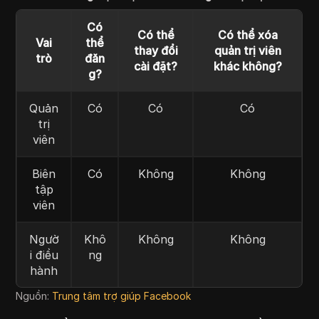
Có
Có thể
Có thể xóa
Vai
thể
thay đổi
quản trị viên
trò
đăn
cài đặt?
khác không?
g?
Quản
Có
Có
Có
trị
viên
Biên
Có
Không
Không
tập
viên
Ngườ
Khô
Không
Không
i điều
ng
hành
Nguồn:
Trung tâm trợ giúp Facebook