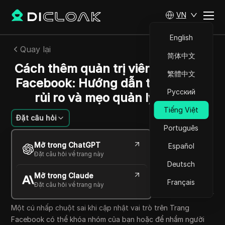
VN
English
Quay lại
简体中文
Cách thêm quản trị viên vào trang
繁體中文
Facebook: Hướng dẫn từng bước,
Русский
rủi ro và mẹo quản lý nhóm
Tiếng Việt
Đặt câu hỏi
Português
Jessica Wardell
Mở trong ChatGPT
Español
12 Th06 2026
11
Đọc trong giây phút
Đặt câu hỏi về trang này
Chia sẻ với
Deutsch
Mở trong Claude
Copy Link
Français
Đặt câu hỏi về trang này
Một cú nhấp chuột sai khi cập nhật vai trò trên Trang
Facebook có thể khóa nhóm của bạn hoặc để nhầm người