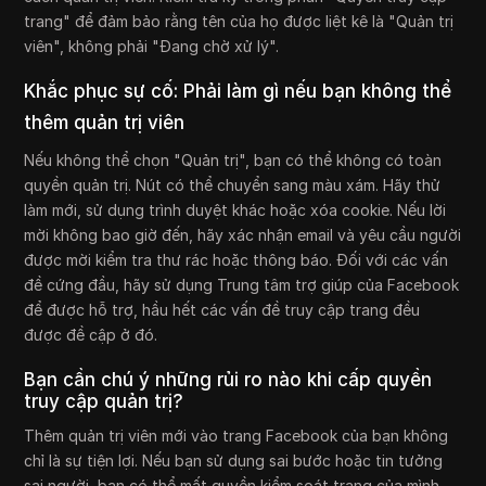
trang" để đảm bảo rằng tên của họ được liệt kê là "Quản trị
viên", không phải "Đang chờ xử lý".
Khắc phục sự cố: Phải làm gì nếu bạn không thể
thêm quản trị viên
Nếu không thể chọn "Quản trị", bạn có thể không có toàn
quyền quản trị. Nút có thể chuyển sang màu xám. Hãy thử
làm mới, sử dụng trình duyệt khác hoặc xóa cookie. Nếu lời
mời không bao giờ đến, hãy xác nhận email và yêu cầu người
được mời kiểm tra thư rác hoặc thông báo. Đối với các vấn
đề cứng đầu, hãy sử dụng Trung tâm trợ giúp của Facebook
để được hỗ trợ, hầu hết các vấn đề truy cập trang đều
được đề cập ở đó.
Bạn cần chú ý những rủi ro nào khi cấp quyền
truy cập quản trị?
Thêm quản trị viên mới vào trang Facebook của bạn không
chỉ là sự tiện lợi. Nếu bạn sử dụng sai bước hoặc tin tưởng
sai người, bạn có thể mất quyền kiểm soát trang của mình.