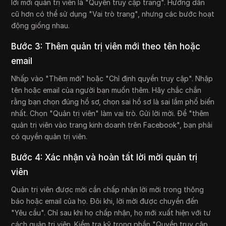
lời mời quản trị viên là "Quyền truy cập trang". Hướng dẫn
cũ hơn có thể sử dụng "Vai trò trang", nhưng các bước hoạt
động giống nhau.
Bước 3: Thêm quản trị viên mới theo tên hoặc
email
Nhấp vào "Thêm mới" hoặc "Chỉ định quyền truy cập". Nhập
tên hoặc email của người bạn muốn thêm. Hãy chắc chắn
rằng bạn chọn đúng hồ sơ, chọn sai hồ sơ là sai lầm phổ biến
nhất. Chọn "Quản trị viên" làm vai trò. Gửi lời mời. Để "thêm
quản trị viên vào trang kinh doanh trên Facebook", bạn phải
có quyền quản trị viên.
Bước 4: Xác nhận và hoàn tất lời mời quản trị
viên
Quản trị viên được mời cần chấp nhận lời mời trong thông
báo hoặc email của họ. Đôi khi, lời mời được chuyển đến
"Yêu cầu". Chỉ sau khi họ chấp nhận, họ mới xuất hiện với tư
cách quản trị viên. Kiểm tra kỹ trong phần "Quyền truy cập