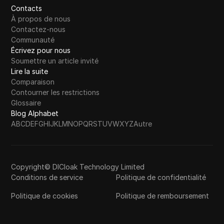
Contacts
À propos de nous
Contactez-nous
Communauté
Écrivez pour nous
Soumettre un article invité
Lire la suite
Comparaison
Contourner les restrictions
Glossaire
Blog Alphabet
A
B
C
D
E
F
G
H
I
J
K
L
M
N
O
P
Q
R
S
T
U
V
W
X
Y
Z
Autre
Copyright© DICloak Technology Limited
Conditions de service
Politique de confidentialité
Politique de cookies
Politique de remboursement