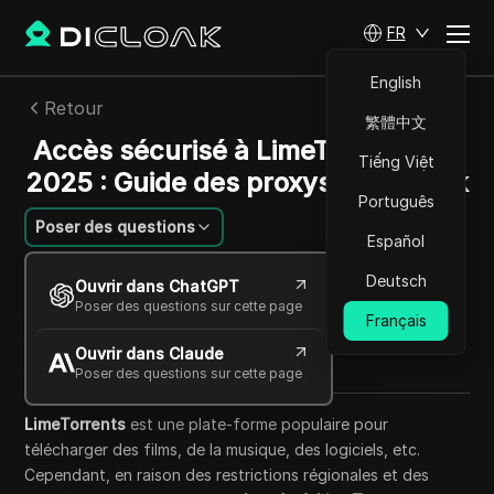
FR
English
Retour
繁體中文
Accès sécurisé à LimeTorrents en
Tiếng Việt
2025 : Guide des proxys et DICloak
Português
Poser des questions
Español
Li Minghui
Deutsch
Ouvrir dans ChatGPT
15 oct. 2025
5
min de lecture
Poser des questions sur cette page
Français
Partager avec
Ouvrir dans Claude
Copy Link
Poser des questions sur cette page
LimeTorrents
est une plate-forme populaire pour
télécharger des films, de la musique, des logiciels, etc.
Cependant, en raison des restrictions régionales et des