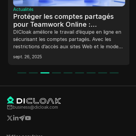
Actualités
Protéger les comptes partagés
pour Teamwork Online :
restrictions d’accès au site Web et
DICloak améliore le travail d’équipe en ligne en
mode de protection de la sécurité
sécurisant les comptes partagés. Avec les
restrictions d’accès aux sites Web et le mode
de protection de sécurité, il bloque les sites à
sept. 26, 2025
risque, arrête la falsification des extensions et
protège les données.
business@dicloak.com