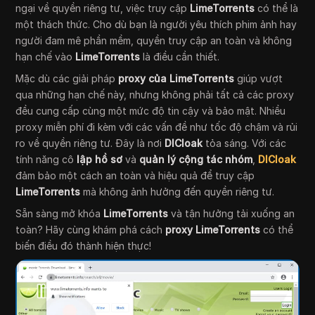
ngại về quyền riêng tư, việc truy cập
LimeTorrents
có thể là
một thách thức. Cho dù bạn là người yêu thích phim ảnh hay
người đam mê phần mềm, quyền truy cập an toàn và không
hạn chế vào
LimeTorrents
là điều cần thiết.
Mặc dù các giải pháp
proxy của LimeTorrents
giúp vượt
qua những hạn chế này, nhưng không phải tất cả các proxy
đều cung cấp cùng một mức độ tin cậy và bảo mật. Nhiều
proxy miễn phí đi kèm với các vấn đề như tốc độ chậm và rủi
ro về quyền riêng tư. Đây là nơi
DICloak
tỏa sáng. Với các
tính năng cô
lập hồ sơ
và
quản lý cộng tác nhóm
,
DICloak
đảm bảo một cách an toàn và hiệu quả để truy cập
LimeTorrents
mà không ảnh hưởng đến quyền riêng tư.
Sẵn sàng mở khóa
LimeTorrents
và tận hưởng tải xuống an
toàn? Hãy cùng khám phá cách
proxy LimeTorrents
có thể
biến điều đó thành hiện thực!