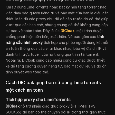
Khi sử dụng LimeTorrents hoặc bất kỳ nền tảng torrent nào,
việc đảm bảo quyền riêng tư và bảo mật của bạn là điều cần
thiết. Mặc dù các proxy như đã đề cập trước đó có thể giúp
vượt qua các hạn chế, nhưng chúng có thể không cung cấp
sự bảo vệ hoàn toàn. Đây là lúc
DICloak
, một trình duyệt
chống phát hiện tiên tiến, xuất hiện. Nó bao gồm các
tính
năng cấu hình proxy
tích hợp cho phép người dùng kết nối
an toàn thông qua các vị trí khác nhau, bảo vệ địa chỉ IP và
danh tính trực tuyến của họ trong quá trình tải torrent.
Ngoài ra, DICloak cung cấp nhiều công cụ khác được thiết
kế để tăng cường quyền riêng tư, bảo mật dữ liệu và độ ổn
định duyệt web tổng thể.
Cách DICloak giúp bạn sử dụng LimeTorrents
một cách an toàn
Tích hợp proxy cho LimeTorrents
DICloak
hỗ trợ nhiều giao thức proxy (HTTP/HTTPS,
SOCKS5) để bạn có thể chuyển đổi IP trong thời gian thực