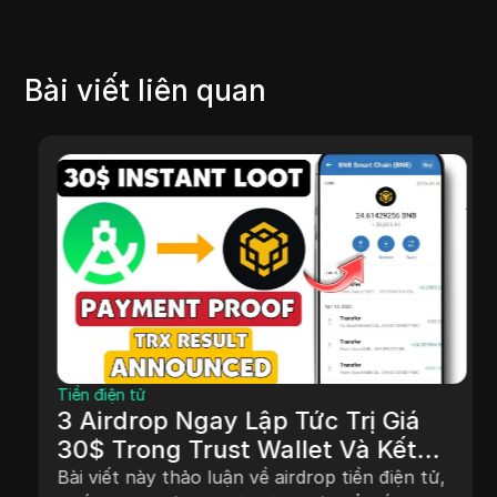
Bài viết liên quan
Tiền điện tử
3 Airdrop Ngay Lập Tức Trị Giá
30$ Trong Trust Wallet Và Kết
Quả Quà Tặng Được Công Bố
Bài viết này thảo luận về airdrop tiền điện tử,