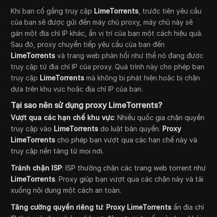
Khi bạn cố gắng truy cập
LimeTorrents
, trước tiên yêu cầu
của bạn sẽ được gửi đến máy chủ proxy, máy chủ này sẽ
gán một địa chỉ IP khác, ẩn vị trí của bạn một cách hiệu quả.
Sau đó, proxy chuyển tiếp yêu cầu của bạn đến
LimeTorrents
và trang web phản hồi như thể nó đang được
truy cập từ địa chỉ IP của proxy. Quá trình này cho phép bạn
truy cập
LimeTorrents
mà không bị phát hiện hoặc bị chặn
dựa trên khu vực hoặc địa chỉ IP của bạn.
Tại sao nên sử dụng proxy LimeTorrents?
Vượt qua các hạn chế khu vực
: Nhiều quốc gia chặn quyền
truy cập vào
LimeTorrents
do luật bản quyền.
Proxy
LimeTorrents
cho phép bạn vượt qua các hạn chế này và
truy cập nền tảng từ mọi nơi.
Tránh chặn ISP
: ISP thường chặn các trang web torrent như
LimeTorrents
. Proxy giúp bạn vượt qua các chặn này và tải
xuống nội dung một cách an toàn.
Tăng cường quyền riêng tư
:
Proxy LimeTorrents
ẩn địa chỉ