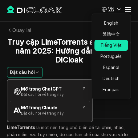
VN
English
Quay lại
繁體中文
Truy cập LimeTorrents an toàn vào
Tiếng Việt
năm 2025: Hướng dẫn Proxy &
Português
DICloak
Español
Đặt câu hỏi
Deutsch
Li Minghui
Mở trong ChatGPT
Français
15 Th10 2025
6
Đọc trong giây phút
Đặt câu hỏi về trang này
Chia sẻ với
Mở trong Claude
Copy Link
Đặt câu hỏi về trang này
LimeTorrents
là một nền tảng phổ biến để tải phim, nhạc,
phần mềm, v.v. Tuy nhiên, do các hạn chế của khu vực và lo