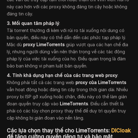
này cao hơn với các proxy không đáng tin cậy hoặc không
đáng tin cậy.
3. Mối quan tâm pháp lý
:
Tải torrent thường đi kèm với rủi ro tải xuống nội dung có
bản quyền, điều này có thể dẫn đến các phức tạp pháp lý.
Mặc dù
proxy LimeTorrents
giúp vượt qua các hạn chế địa
lý, nhưng người dùng vẫn nên thận trọng về các tác động
pháp lý của việc tải xuống của họ. Điều quan trọng là đảm
bảo bạn không vi phạm luật bản quyền.
4. Tính khả dụng hạn chế của các trang web proxy
:
Không phải tất cả các trang web
proxy của LimeTorrents
vẫn hoạt động hoặc đáng tin cậy trong thời gian dài. Nhiều
proxy bị ISP gỡ xuống hoặc chặn, điều này có thể làm gián
đoạn quyền truy cập vào
LimeTorrents
. Điều cần thiết là
phải có các tùy chọn proxy thay thế để duy trì quyền truy
cập không bị gián đoạn vào nền tảng.
Các lựa chọn thay thế cho LimeTorrents:
DICloak
để tăng cường quyền riêng tư và bảo mật