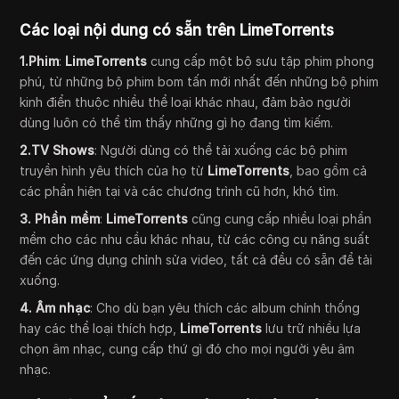
Các loại nội dung có sẵn trên LimeTorrents
1.Phim
:
LimeTorrents
cung cấp một bộ sưu tập phim phong
phú, từ những bộ phim bom tấn mới nhất đến những bộ phim
kinh điển thuộc nhiều thể loại khác nhau, đảm bảo người
dùng luôn có thể tìm thấy những gì họ đang tìm kiếm.
2.TV Shows
: Người dùng có thể tải xuống các bộ phim
truyền hình yêu thích của họ từ
LimeTorrents
, bao gồm cả
các phần hiện tại và các chương trình cũ hơn, khó tìm.
3. Phần mềm
:
LimeTorrents
cũng cung cấp nhiều loại phần
mềm cho các nhu cầu khác nhau, từ các công cụ năng suất
đến các ứng dụng chỉnh sửa video, tất cả đều có sẵn để tải
xuống.
4. Âm nhạc
: Cho dù bạn yêu thích các album chính thống
hay các thể loại thích hợp,
LimeTorrents
lưu trữ nhiều lựa
chọn âm nhạc, cung cấp thứ gì đó cho mọi người yêu âm
nhạc.