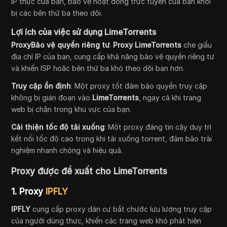
IP thực của bạn, bảo vệ hoạt động trực tuyến của bạn khỏi
bị các bên thứ ba theo dõi.
Lợi ích của việc sử dụng LimeTorrents
ProxyBảo vệ quyền riêng tư
:
Proxy LimeTorrents
che giấu
địa chỉ IP của bạn, cung cấp khả năng bảo vệ quyền riêng tư
và khiến ISP hoặc bên thứ ba khó theo dõi bạn hơn.
Truy cập ổn định
: Một proxy tốt đảm bảo quyền truy cập
không bị gián đoạn vào
LimeTorrents
, ngay cả khi trang
web bị chặn trong khu vực của bạn.
Cải thiện tốc độ tải xuống
: Một proxy đáng tin cậy duy trì
kết nối tốc độ cao trong khi tải xuống torrent, đảm bảo trải
nghiệm nhanh chóng và hiệu quả.
Proxy được đề xuất cho LimeTorrents
1.
Proxy
IPFLY
IPFLY
cung cấp proxy dân cư bắt chước lưu lượng truy cập
của người dùng thực, khiến các trang web khó phát hiện