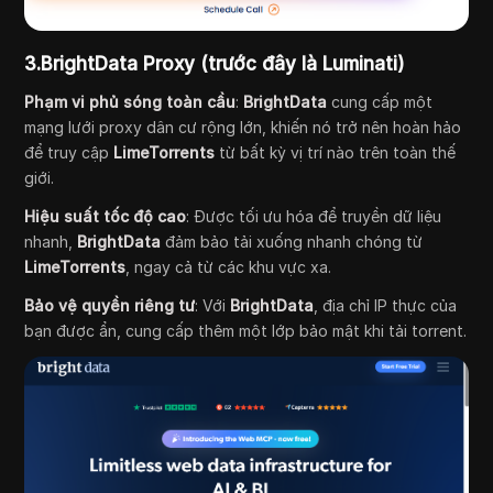
3.BrightData
Proxy (trước đây là Luminati)
Phạm vi phủ sóng toàn cầu
:
BrightData
cung cấp một
mạng lưới proxy dân cư rộng lớn, khiến nó trở nên hoàn hảo
để truy cập
LimeTorrents
từ bất kỳ vị trí nào trên toàn thế
giới.
Hiệu suất tốc độ cao
: Được tối ưu hóa để truyền dữ liệu
nhanh,
BrightData
đảm bảo tải xuống nhanh chóng từ
LimeTorrents
, ngay cả từ các khu vực xa.
Bảo vệ quyền riêng tư
: Với
BrightData
, địa chỉ IP thực của
bạn được ẩn, cung cấp thêm một lớp bảo mật khi tải torrent.