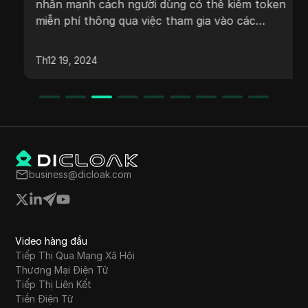
nhấn mạnh cách người dùng có thể kiếm token
miễn phí thông qua việc tham gia vào các
nhiệm vụ đơn giản, tầm quan trọng của tính
minh bạch trong các bằng chứng rút tiền, và
Th12 19, 2024
tiềm năng của các chương trình giới thiệu. Nó
cũng đề cập đến những cơ hội mà các chương
trình tặng quà và các cơ hội airdrop mới mang
lại, khuyến khích người dùng cập nhật thông
tin và tham gia tích cực để nâng cao danh mục
đầu tư tiền điện tử của họ mà không cần đầu
tư tài chính.
business@dicloak.com
Video hàng đầu
Tiếp Thị Qua Mạng Xã Hội
Thương Mại Điện Tử
Tiếp Thị Liên Kết
Tiền Điện Tử