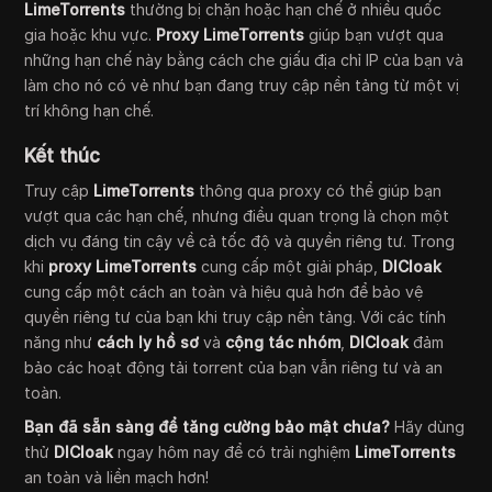
LimeTorrents
thường bị chặn hoặc hạn chế ở nhiều quốc
gia hoặc khu vực.
Proxy LimeTorrents
giúp bạn vượt qua
những hạn chế này bằng cách che giấu địa chỉ IP của bạn và
làm cho nó có vẻ như bạn đang truy cập nền tảng từ một vị
trí không hạn chế.
Kết thúc
Truy cập
LimeTorrents
thông qua proxy có thể giúp bạn
vượt qua các hạn chế, nhưng điều quan trọng là chọn một
dịch vụ đáng tin cậy về cả tốc độ và quyền riêng tư. Trong
khi
proxy LimeTorrents
cung cấp một giải pháp,
DICloak
cung cấp một cách an toàn và hiệu quả hơn để bảo vệ
quyền riêng tư của bạn khi truy cập nền tảng. Với các tính
năng như
cách ly hồ sơ
và
cộng tác nhóm
,
DICloak
đảm
bảo các hoạt động tải torrent của bạn vẫn riêng tư và an
toàn.
Bạn đã sẵn sàng để tăng cường bảo mật chưa?
Hãy dùng
thử
DICloak
ngay hôm nay để có trải nghiệm
LimeTorrents
an toàn và liền mạch hơn!