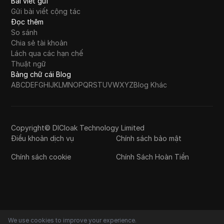
Bài viết gửi
Gửi bài viết cộng tác
Đọc thêm
So sánh
Chia sẻ tài khoản
Lách qua các hạn chế
Thuật ngữ
Bảng chữ cái Blog
A
B
C
D
E
F
G
H
I
J
K
L
M
N
O
P
Q
R
S
T
U
V
W
X
Y
Z
Blog Khác
Copyright© DICloak Technology Limited
Điều khoản dịch vụ
Chính sách bảo mật
Chính sách cookie
Chính Sách Hoàn Tiền
We use cookies to improve your experience.