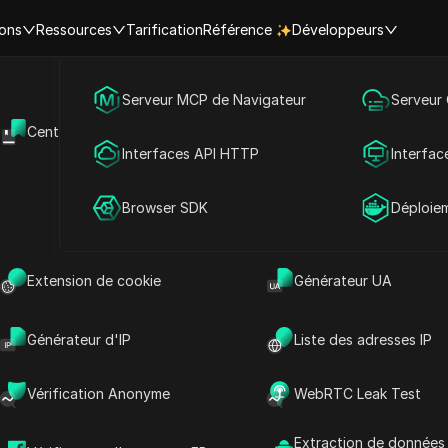
ions
Ressources
Tarification
Référence
Développeurs
Marketing des médias sociaux
Serveur MCP de Navigateur
Serveur
m Wallet Airdrop : Comment r
Centre d'aide
API Ouverte
Publicité
Interfaces API HTTP
Interfac
ons en toute sécurité et maxim
Partage de compte
Browser SDK
Déploie
récompenses
Extension de cookie
Générateur UA
lecture
Partager avec
Générateur d'IP
Liste des adresses IP
monnaies, vous avez probablement entendu
Vérification Anonyme
WebRTC Leak Test
en amusant et facile d’obtenir des jetons
 Airdrop
est l’une de ces opportunités, où
Extraction de données