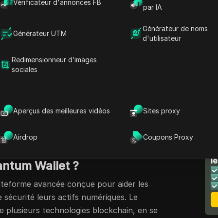
Vérificateur d'annonces FB
ons sans dépenser un centime. Mais si vous
par IA
ou les crypto-monnaies en général, vous vous
Générateur de noms
t réclamer vos jetons en toute sécurité et
Générateur UTM
d'utilisateur
récompenses.
Redimensionneur d’images
 avons ce qu’il vous faut. Dans cet article,
sociales
ers les étapes à suivre pour réclamer vos
Wallet
, vous proposerons des conseils sur la
ompenses et partagerons quelques conseils de
Aperçus des meilleures vidéos
Sites proxy
curité de vos informations. Que vous soyez
une certaine expérience de la crypto, cela
Airdrop
Coupons Proxy
leur parti de votre airdrop. Commençons !
N
le
ntum Wallet ?
ateforme avancée conçue pour aider les
e sécurité leurs actifs numériques. Le
e plusieurs technologies blockchain, en se