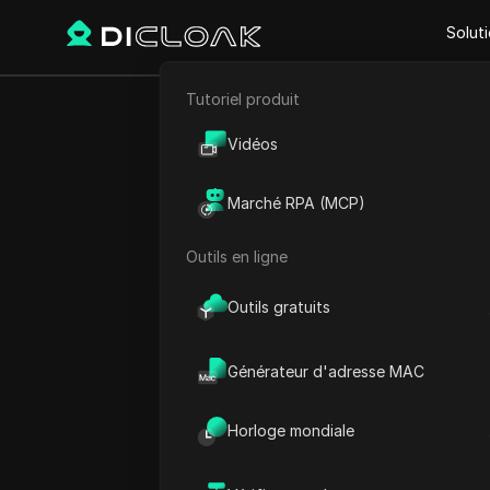
Solut
Tutoriel produit
Retour
E-commerce
Quantu
Vidéos
Marketing d'affiliation
vos jet
Marché RPA (MCP)
Extraction de données web
Outils en ligne
Outils gratuits
Emily Grace Johnson
09 mai 2025
7
min de 
Générateur d'adresse MAC
Si vous aimez les crypto-
Horloge mondiale
parler des
airdrops
, un moy
gratuits. Le
Quantum Wallet