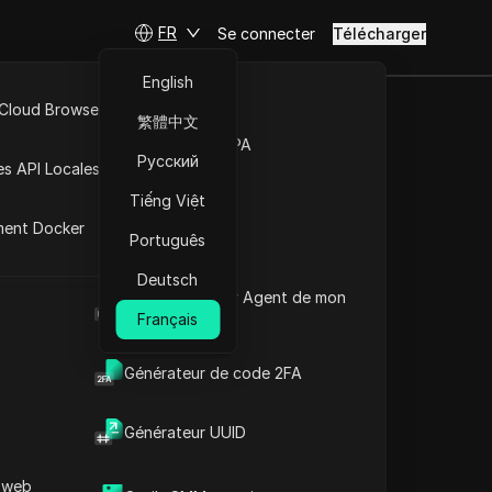
FR
Se connecter
Télécharger
English
 Cloud Browser MCP
繁體中文
éclamer
Marché de la RPA
Русский
es API Locales
iser les
Tiếng Việt
ment Docker
Português
Deutsch
Poser des questions
Quel est le User Agent de mon
navigateur
Français
Ouvrir dans ChatGPT
Copy Link
Poser des questions sur cette page
Générateur de code 2FA
Ouvrir dans Claude
Générateur UUID
Poser des questions sur cette page
 web