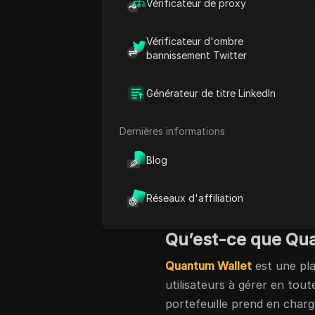
Vérificateur de proxy
vous pouvez gagner des jet
débutez dans les airdrops 
Vérificateur d'ombre
demandez peut-être commen
bannissement Twitter
tirer le meilleur parti des 
Ne vous inquiétez pas, nous
Générateur de titre LinkedIn
nous vous guiderons à trav
jetons
de largage Quantum 
Dernières informations
façon de maximiser vos réc
Blog
sécurité pour assurer la sé
débutant ou que vous ayez 
Réseaux d'affiliation
vous aidera à tirer le meil
Qu’est-ce que Qua
Quantum Wallet
est une pl
utilisateurs à gérer en tout
portefeuille prend en charg